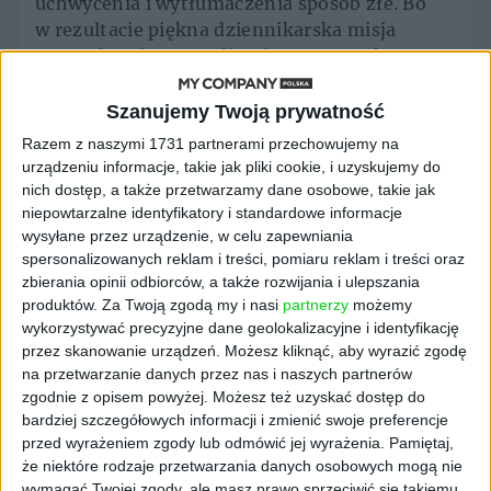
uchwycenia i wytłumaczenia sposób złe. Bo
w rezultacie piękna dziennikarska misja
przeradza się w rywalizację. W grę pod
tytułem „Złap najgorsze cierpienie”.
Szanujemy Twoją prywatność
Fotoreporterzy stają się myśliwymi
Razem z naszymi 1731 partnerami przechowujemy na
szukającymi najwspanialszych okazów. Ale nie
urządzeniu informacje, takie jak pliki cookie, i uzyskujemy do
gigantycznych kłów czy poroży, lecz ludzkich
nich dostęp, a także przetwarzamy dane osobowe, takie jak
łez. No cóż, taka praca. Wymagająca czasem
niepowtarzalne identyfikatory i standardowe informacje
poświęcenia, narażenia się na
wysyłane przez urządzenie, w celu zapewniania
niebezpieczeństwo. Reporter wojenny,
spersonalizowanych reklam i treści, pomiaru reklam i treści oraz
zbierania opinii odbiorców, a także rozwijania i ulepszania
fotoreporter porusza się po wyjątkowo
produktów.
Za Twoją zgodą my i nasi
partnerzy
możemy
niebezpiecznym skrzyżowaniu, na którym
wykorzystywać precyzyjne dane geolokalizacyjne i identyfikację
jednocześnie robi się coś dobrego i złego.
przez skanowanie urządzeń. Możesz kliknąć, aby wyrazić zgodę
Sukces takiego reportera jest uzależniony od
na przetwarzanie danych przez nas i naszych partnerów
ilości koszmaru, który się dzieje. Spokojny,
zgodnie z opisem powyżej. Możesz też uzyskać dostęp do
bezkrwawy dzień – będący wytchnieniem dla
bardziej szczegółowych informacji i zmienić swoje preferencje
potencjalnych bohaterów zdjęć – to dzień
przed wyrażeniem zgody lub odmówić jej wyrażenia.
Pamiętaj,
że niektóre rodzaje przetwarzania danych osobowych mogą nie
stracony. Dużo akcji, dużo wydarzeń to dużo
wymagać Twojej zgody, ale masz prawo sprzeciwić się takiemu