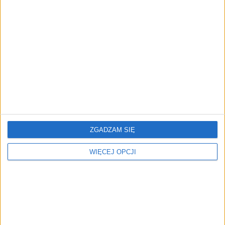
Głupiejąc od świateł
Prestidigitatorzy
YACHT CLUB
Ucieczka w analogowość
ZGADZAM SIĘ
WIĘCEJ OPCJI
Zrównoważony model
Serial, czyli sens życia
biznesowy, który każdy
[FELIETON]
zrozumie [FELIETON]