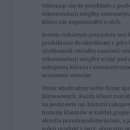
Odnosząc się do przykładu z pozb
rekomendacji mógłby automatycz
klient nie zapomniałby o nich.
Innym ciekawym pomysłem jest k
produktami do określonej z góry 
użytkownik chciałby zamówić róż
rekomendacji mógłby wziąć pod u
zakupową klienta i automatyczni
zestawem owoców.
Teraz wyobraźmy sobie firmę spr
biznesowych. Każdy klient zosta
na podstawie np. historii zakupo
historię klientów w każdej grupi
określa prawdopodobieństwo, z ja
jeden produkt z pary, algorytm p