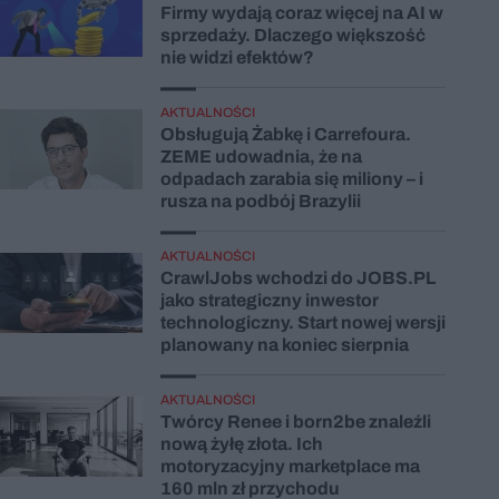
Firmy wydają coraz więcej na AI w
sprzedaży. Dlaczego większość
nie widzi efektów?
AKTUALNOŚCI
Obsługują Żabkę i Carrefoura.
ZEME udowadnia, że na
odpadach zarabia się miliony – i
rusza na podbój Brazylii
AKTUALNOŚCI
CrawlJobs wchodzi do JOBS.PL
jako strategiczny inwestor
technologiczny. Start nowej wersji
planowany na koniec sierpnia
AKTUALNOŚCI
Twórcy Renee i born2be znaleźli
nową żyłę złota. Ich
motoryzacyjny marketplace ma
160 mln zł przychodu