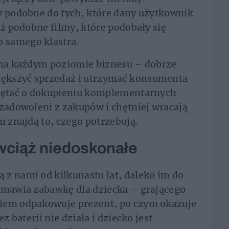
y podobne do tych, które dany użytkownik
eż podobne filmy, które podobały się
 samego klastra.
i na każdym poziomie biznesu – dobrze
ększyć sprzedaż i utrzymać konsumenta
miętać o dokupieniu komplementarnych
 zadowoleni z zakupów i chętniej wracają
m znajdą to, czego potrzebują.
 wciąż niedoskonałe
z nami od kilkunastu lat, daleko im do
zamawia zabawkę dla dziecka – grającego
niem odpakowuje prezent, po czym okazuje
z baterii nie działa i dziecko jest