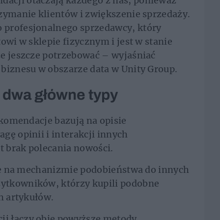
acji otaczają każdego z nas, ponieważ
zymanie klientów i zwiększenie sprzedaży.
 profesjonalnego sprzedawcy, który
owi w sklepie fizycznym i jest w stanie
że jeszcze potrzebować – wyjaśniać
 biznesu w obszarze data w Unity Group.
- dwa główne typy
ekomendacje bazują na opisie
gę opinii i interakcji innych
 brak polecania nowości.
uje na mechanizmie podobieństwa do innych
ytkowników, którzy kupili podobne
h artykułów.
i łączy obie powyższe metody.