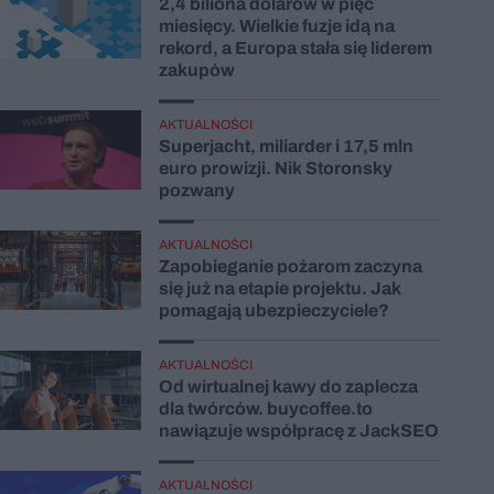
2,4 biliona dolarów w pięć
miesięcy. Wielkie fuzje idą na
rekord, a Europa stała się liderem
zakupów
AKTUALNOŚCI
Superjacht, miliarder i 17,5 mln
euro prowizji. Nik Storonsky
pozwany
AKTUALNOŚCI
Zapobieganie pożarom zaczyna
się już na etapie projektu. Jak
pomagają ubezpieczyciele?
AKTUALNOŚCI
Od wirtualnej kawy do zaplecza
dla twórców. buycoffee.to
nawiązuje współpracę z JackSEO
AKTUALNOŚCI