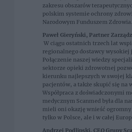
zakresu obszarów terapeutyczny
polskim systemie ochrony zdrow
Narodowym Funduszem Zdrowia
Paweł Gieryński, Partner Zarządz
W ciągu ostatnich trzech lat ws
regionalnego dostawcy wysokiej 
Połączenie naszej wiedzy specjal
sektorze opieki zdrowotnej pozw
kierunku najlepszych w swojej kl
pacjentów, a także skupić się n
Współpraca z doświadczonymi me
medycznym Scanmed była dla nas
mieli oni okazję wnieść ogromny 
tylko w Polsce, ale i w całej Europ
Andrzej Podlipski, CEO Grupy S