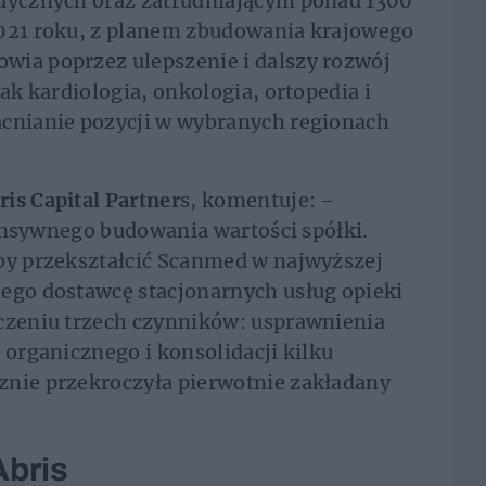
edycznych oraz zatrudniającym ponad 1300
2021 roku, z planem zbudowania krajowego
wia poprzez ulepszenie i dalszy rozwój
jak kardiologia, onkologia, ortopedia i
acnianie pozycji w wybranych regionach
is Capital Partner
s, komentuje:
–
ntensywnego budowania wartości spółki.
aby przekształcić Scanmed w najwyższej
nego dostawcę stacjonarnych usług opieki
ączeniu trzech czynników: usprawnienia
 organicznego i konsolidacji kilku
znie przekroczyła pierwotnie zakładany
Abris