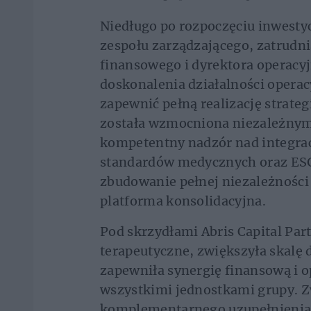
Niedługo po rozpoczęciu inwestyc
zespołu zarządzającego, zatrudni
finansowego i dyrektora operacy
doskonalenia działalności operac
zapewnić pełną realizację strate
została wzmocniona niezależnym
kompetentny nadzór nad integra
standardów medycznych oraz ESG
zbudowanie pełnej niezależności 
platforma konsolidacyjna.
Pod skrzydłami Abris Capital Pa
terapeutyczne, zwiększyła skalę d
zapewniła synergię finansową i 
wszystkimi jednostkami grupy. Z
komplementarnego uzupełnienia 