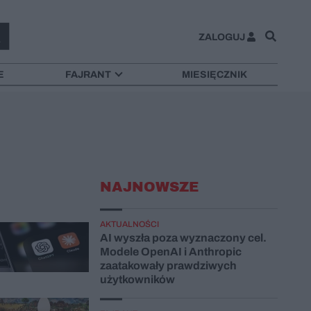
ZALOGUJ
E
FAJRANT
MIESIĘCZNIK
NAJNOWSZE
AKTUALNOŚCI
AI wyszła poza wyznaczony cel.
Modele OpenAI i Anthropic
zaatakowały prawdziwych
użytkowników