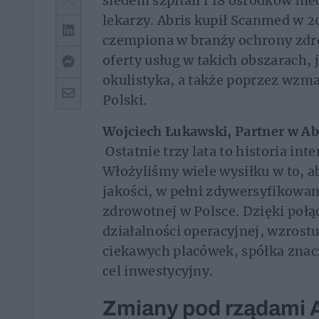
siedem szpitali i 18 ośrodków m
lekarzy. Abris kupił Scanmed w 
czempiona w branży ochrony zdro
oferty usług w takich obszarach, 
okulistyka, a także poprzez wzm
Polski.
Wojciech Łukawski, Partner w Abr
Ostatnie trzy lata to historia i
Włożyliśmy wiele wysiłku w to, 
jakości, w pełni zdywersyfikowa
zdrowotnej w Polsce. Dzięki poł
działalności operacyjnej, wzrostu
ciekawych placówek, spółka znac
cel inwestycyjny.
Zmiany pod rządami 