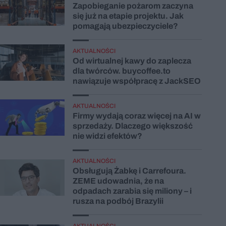
Zapobieganie pożarom zaczyna
się już na etapie projektu. Jak
pomagają ubezpieczyciele?
AKTUALNOŚCI
Od wirtualnej kawy do zaplecza
dla twórców. buycoffee.to
nawiązuje współpracę z JackSEO
AKTUALNOŚCI
Firmy wydają coraz więcej na AI w
sprzedaży. Dlaczego większość
nie widzi efektów?
AKTUALNOŚCI
Obsługują Żabkę i Carrefoura.
ZEME udowadnia, że na
odpadach zarabia się miliony – i
rusza na podbój Brazylii
AKTUALNOŚCI