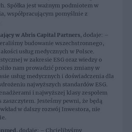
ch. Spółka jest ważnym podmiotem w
ia, współpracującym pomyślnie z
.
ający w Abris Capital Partners
, dodaje: –
pieraliśmy budowanie wszechstronnego,
jakości usług medycznych w Polsce.
istycznej w zakresie ESG oraz wiedzy o
oliło nam prowadzić proces zmiany w
asie usług medycznych i doświadczenia dla
a wdrożeniu najwyższych standardów ESG.
nadżerami i najwyższej klasy zespołem
 zaszczytem. Jesteśmy pewni, że będą
wkład w dalszy rozwój Inwestora, nie
ie.
canmed
, dodaje:
–
Chcielibyśmy