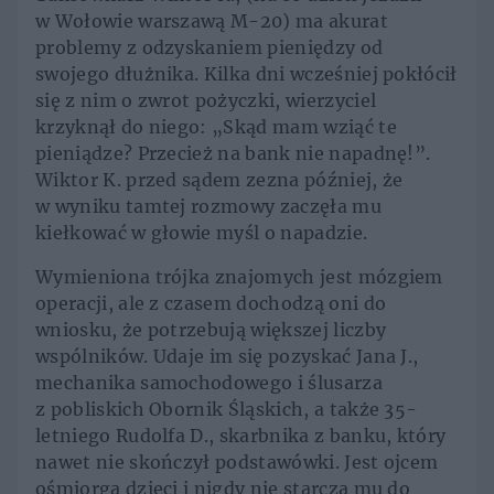
w Wołowie warszawą M-20) ma akurat
problemy z odzyskaniem pieniędzy od
swojego dłużnika. Kilka dni wcześniej pokłócił
się z nim o zwrot pożyczki, wierzyciel
krzyknął do niego: „Skąd mam wziąć te
pieniądze? Przecież na bank nie napadnę!”.
Wiktor K. przed sądem zezna później, że
w wyniku tamtej rozmowy zaczęła mu
kiełkować w głowie myśl o napadzie.
Wymieniona trójka znajomych jest mózgiem
operacji, ale z czasem dochodzą oni do
wniosku, że potrzebują większej liczby
wspólników. Udaje im się pozyskać Jana J.,
mechanika samochodowego i ślusarza
z pobliskich Obornik Śląskich, a także 35-
letniego Rudolfa D., skarbnika z banku, który
nawet nie skończył podstawówki. Jest ojcem
ośmiorga dzieci i nigdy nie starcza mu do