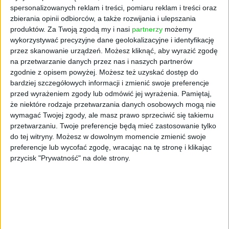
spersonalizowanych reklam i treści, pomiaru reklam i treści oraz
Żaden ze sprawców nigdy wcześniej nie miał
zbierania opinii odbiorców, a także rozwijania i ulepszania
problemów z prawem. To jest ich pierwsze
produktów.
Za Twoją zgodą my i nasi
partnerzy
możemy
przestępstwo w życiu.
wykorzystywać precyzyjne dane geolokalizacyjne i identyfikację
przez skanowanie urządzeń. Możesz kliknąć, aby wyrazić zgodę
Kot jest w worku
na przetwarzanie danych przez nas i naszych partnerów
zgodnie z opisem powyżej. Możesz też uzyskać dostęp do
bardziej szczegółowych informacji i zmienić swoje preferencje
W ramach przygotowań do napadu
przed wyrażeniem zgody lub odmówić jej wyrażenia.
Pamiętaj,
członkowie grupy oglądają amerykańskie
że niektóre rodzaje przetwarzania danych osobowych mogą nie
filmy gangsterskie. Dowiadują się z nich, że
wymagać Twojej zgody, ale masz prawo sprzeciwić się takiemu
przetwarzaniu. Twoje preferencje będą mieć zastosowanie tylko
kluczowe jest rozpoznanie terenu, co może im
do tej witryny. Możesz w dowolnym momencie zmienić swoje
zapewnić tylko osoba z wewnątrz banku.
preferencje lub wycofać zgodę, wracając na tę stronę i klikając
Dlatego postać Rudolfa D., skarbnika, jest dla
przycisk "Prywatność" na dole strony.
nich tak ważna. To on pomaga złodziejom
zrobić odcisk klucza do sejfu, udziela
szczegółowych informacji dotyczących tego,
o której godzinie z banku wychodzi
sprzątaczka, a o której zaczyna swoją zmianę
kolejny strażnik. Szajka wynajmuje też