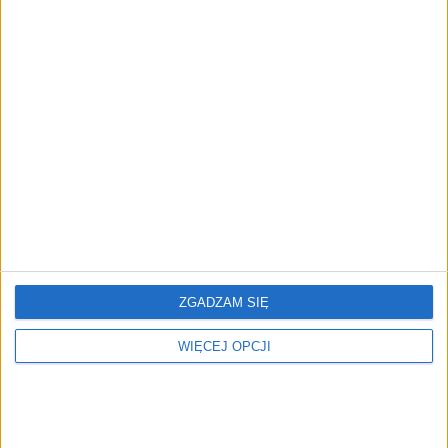
posła?
sądzie
Orlen kontra byli
Miliony dolarów na
członkowie zarządu:
celowniku hakerów: Czy
Pozew przeciwko
Rafał Zaorski wyprowadził
Danielowi Obajtkowi o
środki inwestorów?
wielomilionowe
odszkodowania?
ZGADZAM SIĘ
WIĘCEJ OPCJI
Z cinkciarza bankier, czyli
Artyści biznesu, czyli afera