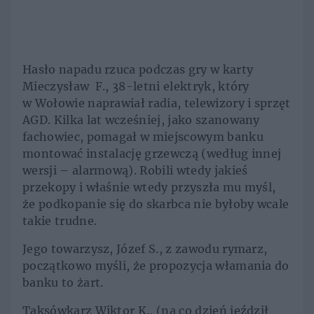
Hasło napadu rzuca podczas gry w karty
Mieczysław F., 38-letni elektryk, który
w Wołowie naprawiał radia, telewizory i sprzęt
AGD. Kilka lat wcześniej, jako szanowany
fachowiec, pomagał w miejscowym banku
montować instalację grzewczą (według innej
wersji – alarmową). Robili wtedy jakieś
przekopy i właśnie wtedy przyszła mu myśl,
że podkopanie się do skarbca nie byłoby wcale
takie trudne.
Jego towarzysz, Józef S., z zawodu rymarz,
początkowo myśli, że propozycja włamania do
banku to żart.
Taksówkarz Wiktor K., (na co dzień jeździł