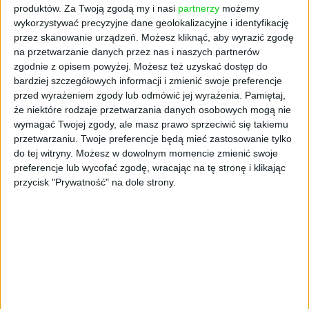
oraz wykorzystywać cyberbezpieczeństwo
produktów.
Za Twoją zgodą my i nasi
partnerzy
możemy
jako element wspierający rozwój biznesu.
wykorzystywać precyzyjne dane geolokalizacyjne i identyfikację
przez skanowanie urządzeń. Możesz kliknąć, aby wyrazić zgodę
AI,
dezinformacja
i nowe
na przetwarzanie danych przez nas i naszych partnerów
zgodnie z opisem powyżej. Możesz też uzyskać dostęp do
bardziej szczegółowych informacji i zmienić swoje preferencje
wyzwania dla firm
przed wyrażeniem zgody lub odmówić jej wyrażenia.
Pamiętaj,
że niektóre rodzaje przetwarzania danych osobowych mogą nie
Jednym z najważniejszych tematów
wymagać Twojej zgody, ale masz prawo sprzeciwić się takiemu
tegorocznej edycji będzie wpływ sztucznej
przetwarzaniu. Twoje preferencje będą mieć zastosowanie tylko
do tej witryny. Możesz w dowolnym momencie zmienić swoje
inteligencji na bezpieczeństwo cyfrowe. AI
preferencje lub wycofać zgodę, wracając na tę stronę i klikając
wspiera dziś analizę zagrożeń i automatyzację
przycisk "Prywatność" na dole strony.
procesów bezpieczeństwa, ale jednocześnie
staje się narzędziem wykorzystywanym przez
cyberprzestępców do prowadzenia coraz
bardziej zaawansowanych ataków.
Uczestnicy wydarzenia będą dyskutować
również o dezinformacji i odporności
organizacji na kryzysy informacyjne. To