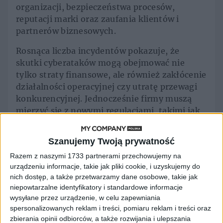
organizacji, bezpieczeństwa procesów,
reputacji marki oraz zaufania klientów i
partnerów biznesowych.
Rosnąca liczba incydentów pokazuje, że
skutki cyberataków mogą obejmować nie
tylko straty finansowe, ale również zakłócenie
działalności operacyjnej czy utratę przewagi
konkurencyjnej. Jednocześnie firmy muszą
mierzyć się z nowymi regulacjami, takimi jak
NIS2 czy Cyber Resilience Act, które zmieniają
sposób zarządzania ryzykiem i
Szanujemy Twoją prywatność
odpowiedzialnością za bezpieczeństwo
Razem z naszymi 1733 partnerami przechowujemy na
cyfrowe.
urządzeniu informacje, takie jak pliki cookie, i uzyskujemy do
nich dostęp, a także przetwarzamy dane osobowe, takie jak
Podczas CYBERSEC EXPO & FORUM 2026
niepowtarzalne identyfikatory i standardowe informacje
eksperci będą rozmawiać o tym, jak
wysyłane przez urządzenie, w celu zapewniania
skutecznie budować odporność organizacji,
spersonalizowanych reklam i treści, pomiaru reklam i treści oraz
przygotowywać firmy na nowe zagrożenia
zbierania opinii odbiorców, a także rozwijania i ulepszania