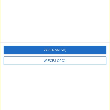
nawet 10 bln parametrów
Klaavi, czyli wyjątkowa
Od pomysłu do gotowej
klawiatura ekranowa.
strony sprzedażowej w
ZGADZAM SIĘ
Nowy projekt byłego
pięć minut. Rusza
wiceministra
PAGEnza – polski kreator
WIĘCEJ OPCJI
landing page’y oparty na
AI
AI zamiast Google? Już
Trzęsienie ziemi w Google