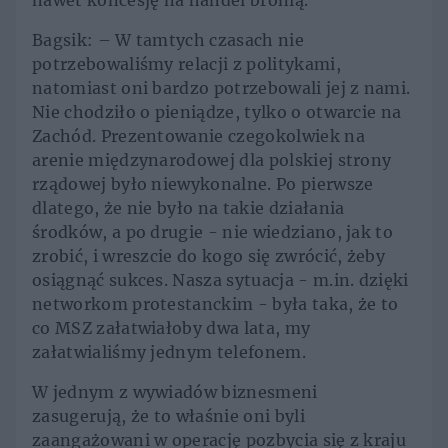
nawet koncesję na handel bronią.
Bagsik: – W tamtych czasach nie
potrzebowaliśmy relacji z politykami,
natomiast oni bardzo potrzebowali jej z nami.
Nie chodziło o pieniądze, tylko o otwarcie na
Zachód. Prezentowanie czegokolwiek na
arenie międzynarodowej dla polskiej strony
rządowej było niewykonalne. Po pierwsze
dlatego, że nie było na takie działania
środków, a po drugie - nie wiedziano, jak to
zrobić, i wreszcie do kogo się zwrócić, żeby
osiągnąć sukces. Nasza sytuacja - m.in. dzięki
networkom protestanckim - była taka, że to
co MSZ załatwiałoby dwa lata, my
załatwialiśmy jednym telefonem.
W jednym z wywiadów biznesmeni
zasugerują, że to właśnie oni byli
zaangażowani w operację pozbycia się z kraju