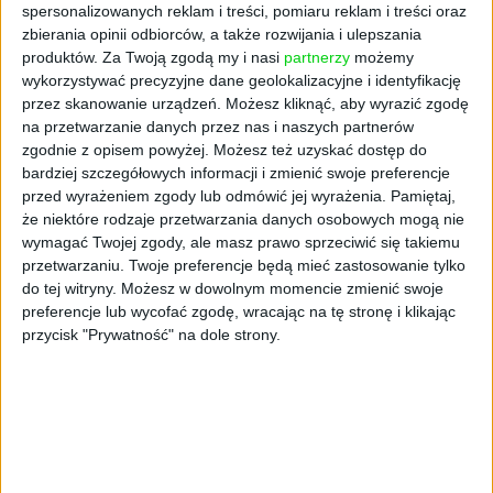
się też w tajną operację przerzutu przez
spersonalizowanych reklam i treści, pomiaru reklam i treści oraz
Polskę do Izraela tysięcy Żydów z byłego
zbierania opinii odbiorców, a także rozwijania i ulepszania
Związku Radzieckiego. Nie wiadomo do końca,
produktów.
Za Twoją zgodą my i nasi
partnerzy
możemy
wykorzystywać precyzyjne dane geolokalizacyjne i identyfikację
jaką dokładnie odegrali w tym rolę, sami
przez skanowanie urządzeń. Możesz kliknąć, aby wyrazić zgodę
właściciele będą po latach tłumaczyć, że
na przetwarzanie danych przez nas i naszych partnerów
współfinansowali tę operację, choć wiadomo,
zgodnie z opisem powyżej. Możesz też uzyskać dostęp do
że pieniądze na nią wyłożył przede wszystkim
bardziej szczegółowych informacji i zmienić swoje preferencje
rząd Stanów Zjednoczonych. W 2020 r. w
przed wyrażeniem zgody lub odmówić jej wyrażenia.
Pamiętaj,
wywiadzie dla „Faktu” Bagsik tłumaczył
że niektóre rodzaje przetwarzania danych osobowych mogą nie
źródło swojego zainteresowania operacją w
wymagać Twojej zgody, ale masz prawo sprzeciwić się takiemu
przetwarzaniu. Twoje preferencje będą mieć zastosowanie tylko
dość zaskakujący sposób. – Wszystko zaczęło
do tej witryny. Możesz w dowolnym momencie zmienić swoje
się od protestanckich środowisk w USA, które
preferencje lub wycofać zgodę, wracając na tę stronę i klikając
czytały Biblię i wzięły sobie do serca
przycisk "Prywatność" na dole strony.
proroctwo, w którym Mesjasz nie wróci na
ziemię, jeśli cały naród żydowski nie powróci
do Izraela. Najbardziej interesował ich los
Żydów w ZSRR. Pamiętam, jak moi
protestanccy rodzice codziennie modlili się za
radzieckich Żydów, żeby stamtąd wrócili do