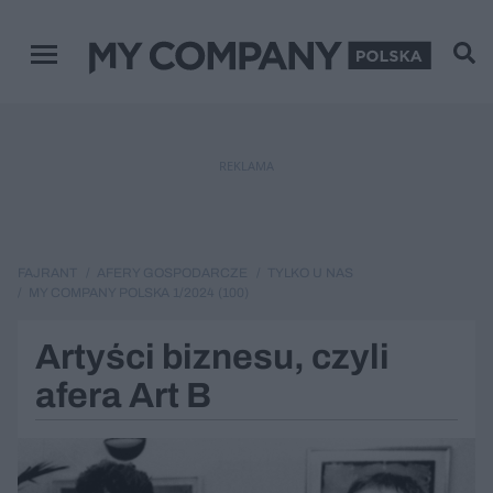
Menu główne
REKLAMA
FAJRANT
AFERY GOSPODARCZE
TYLKO U NAS
MY COMPANY POLSKA 1/2024 (100)
Artyści biznesu, czyli
afera Art B