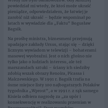
Wtedy nie było bankowozów. Gdy Andrzej
powiedział mi wtedy, że ktoś może ukraść
pieniądze, odpowiedziałem, że łatwiej je
zarobić niż ukraść – będzie wspominał po
latach w wywiadzie dla „Faktu” Bogusław
Bagsik.
Na prośbę ministra, biznesmeni przejmują
upadające zakłady Ursus, stając się – dzięki
licznym wywiadom w telewizji – bohaterami
masowej wyobraźni. Jest o nich głośno nie
tylko jako o ludziach interesu, ale też
marszandach sztuki – ściany ich siedziby
zdobią wszak obrazy Renoira, Picassa i
Malczewskiego. W 1991 r. Bagsik trafia na
ósme miejsce listy 100 najbogatszych Polaków
tygodnika „Wprost”, a w 1991 r. z rąk samego
Kisiela odbiera nagrodę za „za upór i
konsekwencję w realizowaniu przemian w