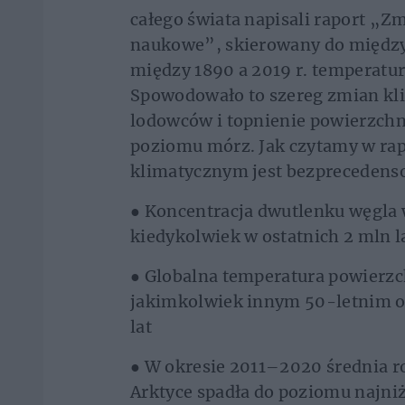
całego świata napisali raport „Z
naukowe”, skierowany do międz
między 1890 a 2019 r. temperatura
Spowodowało to szereg zmian kli
lodowców i topnienie powierzchn
poziomu mórz. Jak czytamy w rap
klimatycznym jest bezprecedens
● Koncentracja dwutlenku węgla w
kiedykolwiek w ostatnich 2 mln l
● Globalna temperatura powierzchn
jakimkolwiek innym 50-letnim ok
lat
● W okresie 2011–2020 średnia r
Arktyce spadła do poziomu najniż