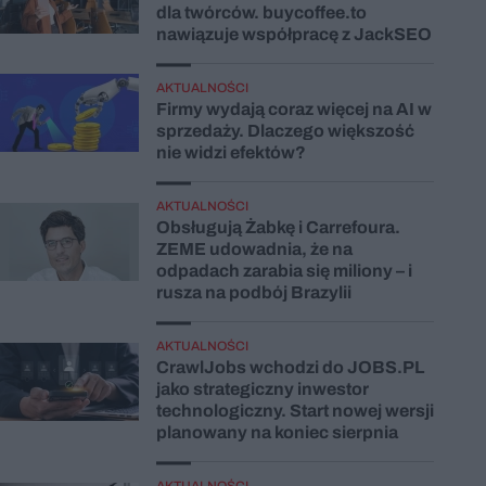
dla twórców. buycoffee.to
nawiązuje współpracę z JackSEO
AKTUALNOŚCI
Firmy wydają coraz więcej na AI w
sprzedaży. Dlaczego większość
nie widzi efektów?
AKTUALNOŚCI
Obsługują Żabkę i Carrefoura.
ZEME udowadnia, że na
odpadach zarabia się miliony – i
rusza na podbój Brazylii
AKTUALNOŚCI
CrawlJobs wchodzi do JOBS.PL
jako strategiczny inwestor
technologiczny. Start nowej wersji
planowany na koniec sierpnia
AKTUALNOŚCI