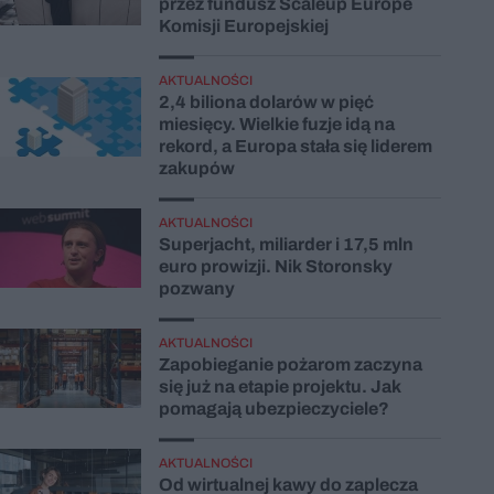
przez fundusz Scaleup Europe
Komisji Europejskiej
AKTUALNOŚCI
2,4 biliona dolarów w pięć
miesięcy. Wielkie fuzje idą na
rekord, a Europa stała się liderem
zakupów
AKTUALNOŚCI
Superjacht, miliarder i 17,5 mln
euro prowizji. Nik Storonsky
pozwany
AKTUALNOŚCI
Zapobieganie pożarom zaczyna
się już na etapie projektu. Jak
pomagają ubezpieczyciele?
AKTUALNOŚCI
Od wirtualnej kawy do zaplecza