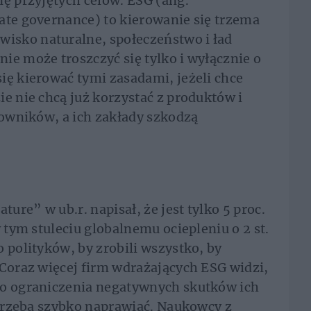
nę przyjętych celów. ESG (ang.
ate governance) to kierowanie się trzema
isko naturalne, społeczeństwo i ład
ie może troszczyć się tylko i wyłącznie o
ię kierować tymi zasadami, jeżeli chce
e nie chcą już korzystać z produktów i
cowników, a ich zakłady szkodzą
re” w ub.r. napisał, że jest tylko 5 proc.
w tym stuleciu globalnemu ociepleniu o 2 st.
 polityków, by zrobili wszystko, by
 Coraz więcej firm wdrażających ESG widzi,
do ograniczenia negatywnych skutków ich
z trzeba szybko naprawiać. Naukowcy z