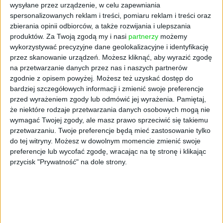
innymi ułatwiając komunikację lekarzy z
wysyłane przez urządzenie, w celu zapewniania
pacjentami i automatyzując tworzenie
spersonalizowanych reklam i treści, pomiaru reklam i treści oraz
notatek. Infermedica planuje też dalszą
zbierania opinii odbiorców, a także rozwijania i ulepszania
ekspansję na nowych rynkach i konsekwentne
produktów.
Za Twoją zgodą my i nasi
partnerzy
możemy
wykorzystywać precyzyjne dane geolokalizacyjne i identyfikację
umacnianie swojej pozycji w krajach, w
przez skanowanie urządzeń. Możesz kliknąć, aby wyrazić zgodę
których jest już dostępna.
na przetwarzanie danych przez nas i naszych partnerów
zgodnie z opisem powyżej. Możesz też uzyskać dostęp do
– Jesteśmy pod wrażeniem dotychczasowego
bardziej szczegółowych informacji i zmienić swoje preferencje
rozwoju technologii Infermedica i cieszymy
przed wyrażeniem zgody lub odmówić jej wyrażenia.
Pamiętaj,
się, że możemy wesprzeć jej zespół w
że niektóre rodzaje przetwarzania danych osobowych mogą nie
realizacji wizji opieki zdrowotnej dostępnej
wymagać Twojej zgody, ale masz prawo sprzeciwić się takiemu
dla każdego dzięki automatyzacji. Infermedica
przetwarzaniu. Twoje preferencje będą mieć zastosowanie tylko
zapewnia bardzo wysoki poziom
do tej witryny. Możesz w dowolnym momencie zmienić swoje
bezpieczeństwa i skuteczności klinicznej.
preferencje lub wycofać zgodę, wracając na tę stronę i klikając
przycisk "Prywatność" na dole strony.
Łączy to z bardzo dobrym user experience i
obsługą klienta oraz łatwym wdrożeniem.
Jesteśmy pewni, że Infermedica w przyszłości
stanie się globalnym standardem obsługi
pacjentów w podstawowej opiece zdrowotnej,