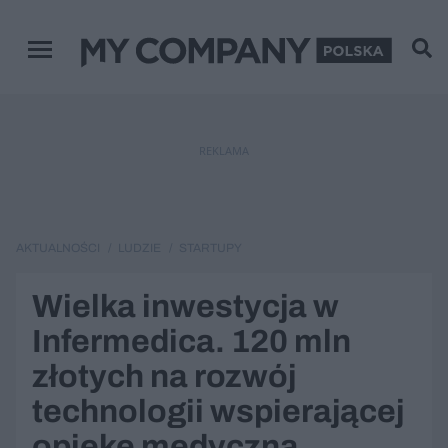
Menu główne
REKLAMA
AKTUALNOŚCI
LUDZIE
STARTUPY
Wielka inwestycja w
Infermedica. 120 mln
złotych na rozwój
technologii wspierającej
opiekę medyczną