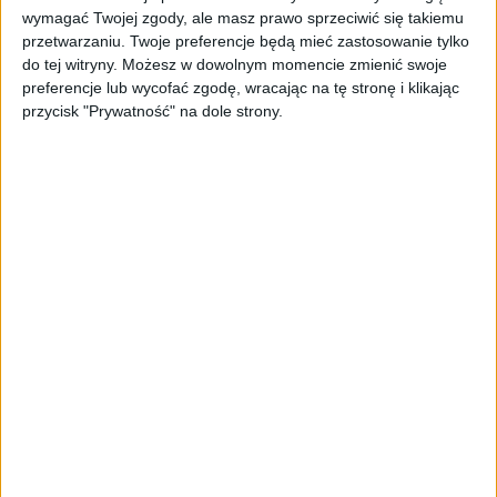
przeznaczy nowe
wymagać Twojej zgody, ale masz prawo sprzeciwić się takiemu
przetwarzaniu. Twoje preferencje będą mieć zastosowanie tylko
do tej witryny. Możesz w dowolnym momencie zmienić swoje
fundusze?
preferencje lub wycofać zgodę, wracając na tę stronę i klikając
przycisk "Prywatność" na dole strony.
Dzięki nowym funduszom firma planuje
rozszerzyć działalność poza wczesne
zastosowania w audiobookach i grach wideo
na produkcję mediów, taką jak dubbing
filmów czy tworzenie pełnoprawnych aktorów
AI. Jest to jednak ambitne zadanie. Szerokie
wykorzystanie AI w rozrywce było głównym
punktem spornym w ostatnich strajkach w
Hollywood. Wzrost popularności
generowanego komputerowo audio, jak
narzędzia ElevenLabs, wywołał obawy, że
głosy aktorów lub celebrytów mogą być
wykorzystywane bez zgody lub zapłaty.
Staniszewski podkreślił, że chce