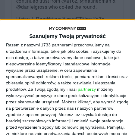
continued trust from
@a16z
,
@natfriedman
&
@danielgross
who co-led the round.
Listen & Read:
https://t.co/pFTNmyKaZg
— ElevenLabs (@elevenlabsio)
January 22, 2024
Szanujemy Twoją prywatność
Razem z naszymi 1733 partnerami przechowujemy na
Staniszewski powiedział, że nagrania audio
urządzeniu informacje, takie jak pliki cookie, i uzyskujemy do
udające osoby bez ich zgody są zabronione i
nich dostęp, a także przetwarzamy dane osobowe, takie jak
będą usuwane. Startup z 40-osobowym
niepowtarzalne identyfikatory i standardowe informacje
zespołem ma pięciu pracowników zajmujących
wysyłane przez urządzenie, w celu zapewniania
spersonalizowanych reklam i treści, pomiaru reklam i treści oraz
się moderacją i pracami politycznymi i planuje
zbierania opinii odbiorców, a także rozwijania i ulepszania
zatrudnić więcej tego typu specjalistów.
produktów.
Za Twoją zgodą my i nasi
partnerzy
możemy
"Dziewięćdziesiąt dziewięć procent
wykorzystywać precyzyjne dane geolokalizacyjne i identyfikację
przypadków użycia, które obserwujemy,
przez skanowanie urządzeń. Możesz kliknąć, aby wyrazić zgodę
należy do pozytywnego zakresu" — stwierdził
na przetwarzanie danych przez nas i naszych partnerów
szef firmy.
zgodnie z opisem powyżej. Możesz też uzyskać dostęp do
bardziej szczegółowych informacji i zmienić swoje preferencje
ElevenLabs. Na co
przed wyrażeniem zgody lub odmówić jej wyrażenia.
Pamiętaj,
że niektóre rodzaje przetwarzania danych osobowych mogą nie