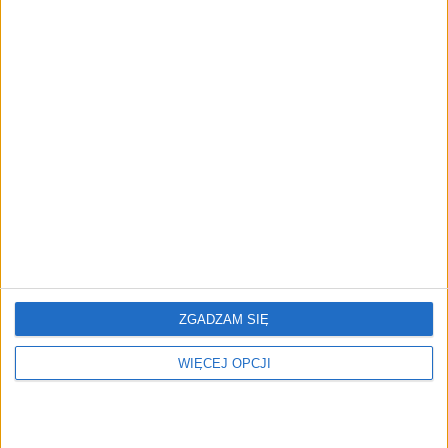
zagranicznej. Które rynki
umowy i nikt nim nie
podbijają polskie firmy?
zarządza
Nostalgiczne przeboje i
Fundusz Expeditions
pop na najwyższym
przeznaczy prawie 200
poziomie. BitterSweet
mln euro na inwestycje w
Festival wzmacnia skład 8
startupy obronne
nazwiskami!
ZGADZAM SIĘ
WIĘCEJ OPCJI
Nirby po Huawei Startup
Międzynarodowy fundusz