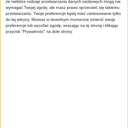
że niektóre rodzaje przetwarzania danych osobowych mogą nie
DJ, który zadba o odpowiedni vibe, pozwalając
wymagać Twojej zgody, ale masz prawo sprzeciwić się takiemu
rozmowom płynąć jeszcze swobodniej. To czas
przetwarzaniu. Twoje preferencje będą mieć zastosowanie tylko
na zabawę, luźne pogaduchy i integrację w
do tej witryny. Możesz w dowolnym momencie zmienić swoje
najlepszym wydaniu – bez pośpiechu i bez
preferencje lub wycofać zgodę, wracając na tę stronę i klikając
spięcia.
przycisk "Prywatność" na dole strony.
Jakość, nie przypadek
Na Steak Holders nie trafisz na przypadkowe
osoby. 80% naszych uczestników to
founderzy i C-level z sektora tech, usług i
innowacji. To środowisko ludzi, którzy cenią
swój czas i wiedzą, że jedna dobra rozmowa
przy wspólnym jedzeniu jest warta więcej niż
dziesiątki wiadomości na LinkedIn.
- Steak Holders to dla nas najważniejszy
punkt roku. Chcemy, żeby to było miejsce,
gdzie biznes spotyka się z autentycznym,