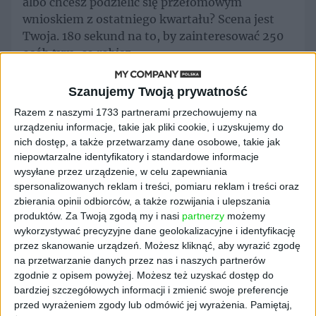
albo chcesz podzielić się przełomowym
wnioskiem z ostatniego kwartału? Scena jest
Twoja. 180 sekund na to, by zainteresować 250
osób tym, co robisz.
Stand-up & Magia:
Biznes to nie tylko cyfry,
to też emocje i dystans do samego siebie. W tym
Szanujemy Twoją prywatność
roku podkręcamy atmosferę dawką humoru i
Razem z naszymi 1733 partnerami przechowujemy na
odrobiną magii. Na scenie pojawi się stand-uper
urządzeniu informacje, takie jak pliki cookie, i uzyskujemy do
oraz iluzjonista, którzy udowodnią, że
nich dostęp, a także przetwarzamy dane osobowe, takie jak
niemożliwe nie istnieje – ani w sztuczkach, ani
niepowtarzalne identyfikatory i standardowe informacje
w skalowaniu spółek.
wysyłane przez urządzenie, w celu zapewniania
spersonalizowanych reklam i treści, pomiaru reklam i treści oraz
Tasting & VIP Round Tables:
Przestrzeń dla
zbierania opinii odbiorców, a także rozwijania i ulepszania
tych, którzy chcą połączyć networking z
produktów.
Za Twoją zgodą my i nasi
partnerzy
możemy
degustacją przy grillu. Kameralne stoliki to
wykorzystywać precyzyjne dane geolokalizacyjne i identyfikację
idealne miejsce na domykanie rozmów, które
przez skanowanie urządzeń. Możesz kliknąć, aby wyrazić zgodę
zaczęły się przy wspólnym ogniu.
na przetwarzanie danych przez nas i naszych partnerów
DJ, Party & Chill:
Kiedy degustacja dobiegnie
zgodnie z opisem powyżej. Możesz też uzyskać dostęp do
końca i słońce zacznie zachodzić, przełączamy
bardziej szczegółowych informacji i zmienić swoje preferencje
przed wyrażeniem zgody lub odmówić jej wyrażenia.
Pamiętaj,
się na tryb pełnego chilloutu. Za konsolą stanie