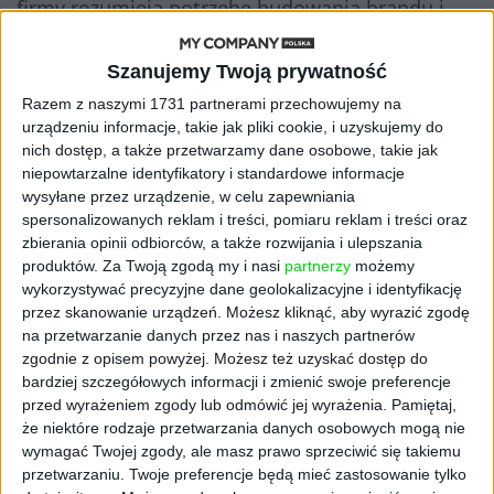
firmy rozumieją potrzebę budowania brandu i
lokalnej obecności. Dywersyfikacja jest tu
rozumiana również jako zmniejszenie zależności
Szanujemy Twoją prywatność
od jednego rynku i budowanie odporności na
Razem z naszymi 1731 partnerami przechowujemy na
urządzeniu informacje, takie jak pliki cookie, i uzyskujemy do
kryzysy.
nich dostęp, a także przetwarzamy dane osobowe, takie jak
Czynniki geopolityczne
niepowtarzalne identyfikatory i standardowe informacje
wysyłane przez urządzenie, w celu zapewniania
spersonalizowanych reklam i treści, pomiaru reklam i treści oraz
Deglobalizacja, zakłócenia łańcuchów dostaw i
zbierania opinii odbiorców, a także rozwijania i ulepszania
cła stymulują potrzebę bycia bliżej klienta i
produktów.
Za Twoją zgodą my i nasi
partnerzy
możemy
posiadania kontrolowanej bazy produkcyjnej lub
wykorzystywać precyzyjne dane geolokalizacyjne i identyfikację
przez skanowanie urządzeń. Możesz kliknąć, aby wyrazić zgodę
dystrybucyjnej za granicą.
na przetwarzanie danych przez nas i naszych partnerów
zgodnie z opisem powyżej. Możesz też uzyskać dostęp do
bardziej szczegółowych informacji i zmienić swoje preferencje
przed wyrażeniem zgody lub odmówić jej wyrażenia.
Pamiętaj,
że niektóre rodzaje przetwarzania danych osobowych mogą nie
wymagać Twojej zgody, ale masz prawo sprzeciwić się takiemu
przetwarzaniu. Twoje preferencje będą mieć zastosowanie tylko