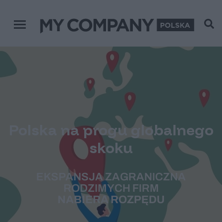
Menu główne
Polska na progu globalnego
skoku
EKSPANSJA ZAGRANICZNA
RODZIMYCH FIRM
NABIERA ROZPĘDU