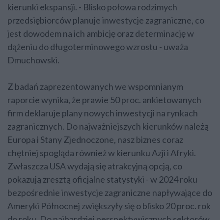
kierunki ekspansji. - Blisko połowa rodzimych
przedsiębiorców planuje inwestycje zagraniczne, co
jest dowodem na ich ambicję oraz determinację w
dążeniu do długoterminowego wzrostu - uważa
Dmuchowski.
Z badań zaprezentowanych we wspomnianym
raporcie wynika, że prawie 50 proc. ankietowanych
firm deklaruje plany nowych inwestycji na rynkach
zagranicznych. Do najważniejszych kierunków należą
Europa i Stany Zjednoczone, nasz biznes coraz
chętniej spogląda również w kierunku Azji i Afryki.
Zwłaszcza USA wydają się atrakcyjną opcją, co
pokazują zresztą oficjalne statystyki - w 2024 roku
bezpośrednie inwestycje zagraniczne napływające do
Ameryki Północnej zwiększyły się o blisko 20 proc. rok
do roku. Do najbardziej perspektywicznych sektorów