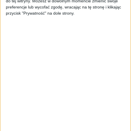
do tej witryny. Możesz w dowolnym momencie zmienić swoje
preferencje lub wycofać zgodę, wracając na tę stronę i klikając
przycisk "Prywatność" na dole strony.
Wchodzimy w kolejną fazę
rozwoju
Polski rynek jest relatywnie duży, dlatego nasi przedsiębiorcy
w pierwszej kolejności rywalizowali o sukces w kraju. To
dobry moment na myślenie o ekspansji zagranicznej, bo
globalne kryzysy stwarzają również szanse - przekonuje
Piotr Dmuchowski, prezes zarządu PFR TFI.