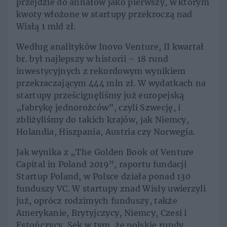
przejdzie do annałów jako pierwszy, w którym
kwoty włożone w startupy przekroczą nad
Wisłą 1 mld zł.
Według analityków Inovo Venture, II kwartał
br. był najlepszy w historii – 18 rund
inwestycyjnych z rekordowym wynikiem
przekraczającym 444 mln zł. W wydatkach na
startupy prześcignęliśmy już europejską
„fabrykę jednorożców”, czyli Szwecję, i
zbliżyliśmy do takich krajów, jak Niemcy,
Holandia, Hiszpania, Austria czy Norwegia.
Jak wynika z „The Golden Book of Venture
Capital in Poland 2019”, raportu fundacji
Startup Poland, w Polsce działa ponad 130
funduszy VC. W startupy znad Wisły uwierzyli
już, oprócz rodzimych funduszy, także
Amerykanie, Brytyjczycy, Niemcy, Czesi i
Estończycy. Sęk w tym, że polskie rundy