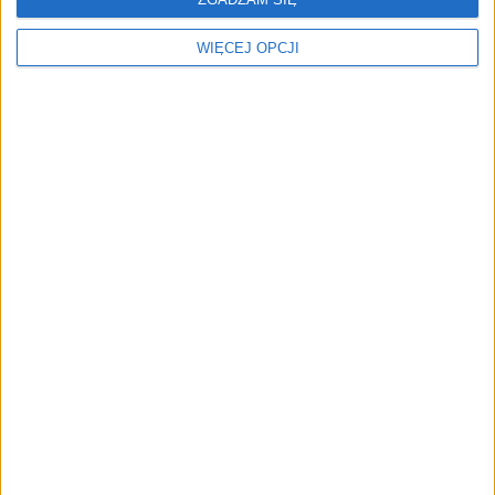
WIĘCEJ OPCJI
Jesteśmy zawsze z
Czas solidarności.
Polakami. Wywiad z
Wywiad z Igorem Klają
Danielem Obajtkiem
Solidarni pracodawcy
Solidarni w biznesie
ubezpieczają
pracowników od Covid-19