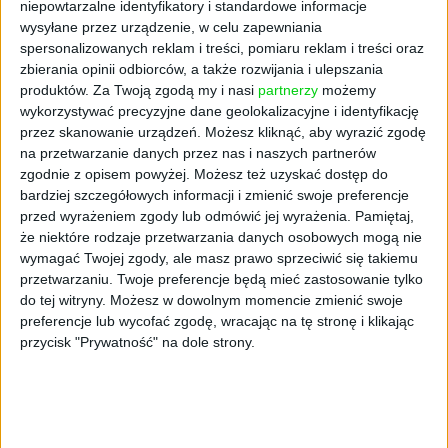
niepowtarzalne identyfikatory i standardowe informacje
mniej efektywny sposób wspierania młodych
wysyłane przez urządzenie, w celu zapewniania
spółek, szczególnie jeśli chodzi o wiedzę i
spersonalizowanych reklam i treści, pomiaru reklam i treści oraz
networking, mówią eksperci. Wskazują też, że
zbierania opinii odbiorców, a także rozwijania i ulepszania
produktów.
Za Twoją zgodą my i nasi
partnerzy
możemy
zamiast koncentrować się na topowych
wykorzystywać precyzyjne dane geolokalizacyjne i identyfikację
światowych trendach, jak deep tech, fintech i
przez skanowanie urządzeń. Możesz kliknąć, aby wyrazić zgodę
heathtech, nad Wisła inwestuje się w
na przetwarzanie danych przez nas i naszych partnerów
analitykę i IoT.
zgodnie z opisem powyżej. Możesz też uzyskać dostęp do
bardziej szczegółowych informacji i zmienić swoje preferencje
W 2016 r. rząd ogłosił Start in Poland –
przed wyrażeniem zgody lub odmówić jej wyrażenia.
Pamiętaj,
największy tego typu program dla startupów
że niektóre rodzaje przetwarzania danych osobowych mogą nie
w Europie Środkowo-Wschodniej z budżetem
wymagać Twojej zgody, ale masz prawo sprzeciwić się takiemu
sięgającym 3 mld zł. Zakłada on, że dzięki
przetwarzaniu. Twoje preferencje będą mieć zastosowanie tylko
temu w Polsce powstanie 1,5 tys. firm
do tej witryny. Możesz w dowolnym momencie zmienić swoje
preferencje lub wycofać zgodę, wracając na tę stronę i klikając
tworzących wysokiej jakości nowatorskie
przycisk "Prywatność" na dole strony.
technologie, a Polska stanie się hubem
technologicznym regionu.
– Są na to szanse, przynajmniej z czterech
powodów – mówi Maciej Sadowski,