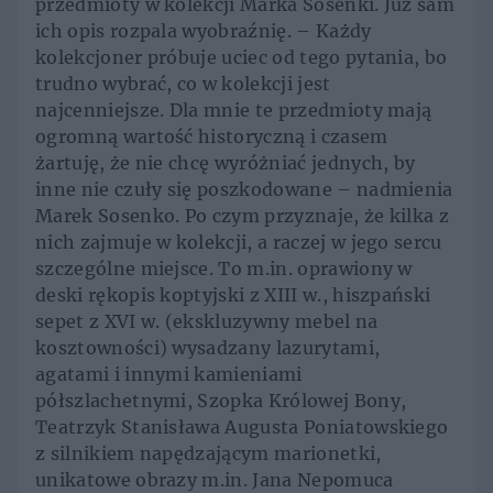
przedmioty w kolekcji Marka Sosenki. Już sam
ich opis rozpala wyobraźnię. – Każdy
kolekcjoner próbuje uciec od tego pytania, bo
trudno wybrać, co w kolekcji jest
najcenniejsze. Dla mnie te przedmioty mają
ogromną wartość historyczną i czasem
żartuję, że nie chcę wyróżniać jednych, by
inne nie czuły się poszkodowane – nadmienia
Marek Sosenko. Po czym przyznaje, że kilka z
nich zajmuje w kolekcji, a raczej w jego sercu
szczególne miejsce. To m.in. oprawiony w
deski rękopis koptyjski z XIII w., hiszpański
sepet z XVI w. (ekskluzywny mebel na
kosztowności) wysadzany lazurytami,
agatami i innymi kamieniami
półszlachetnymi, Szopka Królowej Bony,
Teatrzyk Stanisława Augusta Poniatowskiego
z silnikiem napędzającym marionetki,
unikatowe obrazy m.in. Jana Nepomuca