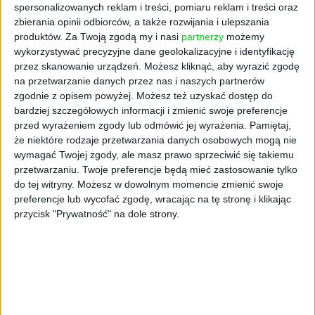
że najwdzięczniejszymi klientami są dzieci. –
spersonalizowanych reklam i treści, pomiaru reklam i treści oraz
Niedawno do antykwariatu wpadł 12-letni
zbierania opinii odbiorców, a także rozwijania i ulepszania
produktów.
Za Twoją zgodą my i nasi
partnerzy
możemy
chłopiec, który dostał 30 zł na pamiątkę z
wykorzystywać precyzyjne dane geolokalizacyjne i identyfikację
Krakowa. Mamy na takie okazje specjalnie
przez skanowanie urządzeń. Możesz kliknąć, aby wyrazić zgodę
przygotowane przedmioty. Bo to właśnie jest
na przetwarzanie danych przez nas i naszych partnerów
najlepszy moment, żeby krzewić w młodych
zgodnie z opisem powyżej. Możesz też uzyskać dostęp do
pasję do historii i kolekcjonowania – mówi
bardziej szczegółowych informacji i zmienić swoje preferencje
kolekcjonerka.
przed wyrażeniem zgody lub odmówić jej wyrażenia.
Pamiętaj,
że niektóre rodzaje przetwarzania danych osobowych mogą nie
Kiedy zaczęła się ta pasja u Marka Sosenki? –
wymagać Twojej zgody, ale masz prawo sprzeciwić się takiemu
Miałem niecałe cztery lata, kiedy otworzyłem
przetwarzaniu. Twoje preferencje będą mieć zastosowanie tylko
klaser ze znaczkami taty. To bardzo żywe
do tej witryny. Możesz w dowolnym momencie zmienić swoje
preferencje lub wycofać zgodę, wracając na tę stronę i klikając
wspomnienie, bo tak mi się podobały te
przycisk "Prywatność" na dole strony.
kolorowe obrazki z ząbkami, że zacząłem się
nimi bawić. Dostałem za to niezłe lanie! Ale
tata następnego dnia przyszedł z klaserem dla
dzieci, gdzie wklejało się nieco większe
znaczki w wyznaczone miejsca. Tak zaczęła
się moja pierwsza kolekcja, a dziecinne hobby