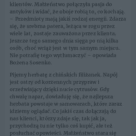
klientów. Małżeństwo połączyła pasja do
antyków i widać, że oboje robią to, co kochają.
– Przedmioty mają jakiś rodzaj energii. Zdarza
się, że srebrna patera, leżąca w rogu przez
wiele lat, zostaje zauważona przez klienta.
Jeszcze tego samego dnia sięga po nią kilka
osób, choć wciąż jest w tym samym miejscu.
Nie potrafię tego wytłumaczyć – opowiada
Bożena Sosenko.
Pijemy herbatę z chińskich filiżanek. Napój
jest ostry od korzennych przypraw i
orzeźwiający dzięki nucie cytrusów. Gdy
chwalę napar, dowiaduję się, że najlepsza
herbata powstaje w samowarach, które zaraz
idziemy oglądać. Co jakiś czas dołączają do
nas klienci, którzy zdaje się, tak jak ja,
przychodzą tu nie tylko coś kupić, ale też
posłuchać opowieści. Małżeństwo stara się