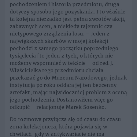
pochodzeniem i historią przedmiotu, druga
dotyczy sposobu jego pozyskania. I to właśnie
ta kolejna nierzadko jest pełna zwrotów akcji,
zabawnych scen, a niekiedy tajemnic czy
nietypowego zrządzenia losu. – Jeden z
największych skarbów w mojej kolekcji
pochodzi z samego początku poprzedniego
tysiąclecia [to jeden z tych, o których nie
możemy wspomnieć w tekście – od red.].
Właścicielka tego przedmiotu chciała
przekazać go do Muzeum Narodowego, jednak
instytucja po roku oddała jej ten bezcenny
artefakt, mając najwidoczniej problem z oceną
jego pochodzenia. Postanowiłem więc go
odkupić – relacjonuje Marek Sosenko.
Do rozmowy przyłącza się od czasu do czasu
żona kolekcjonera, która pojawia się w
chwilach, gdy w antykwariacie nie ma