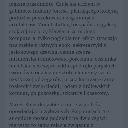
piękne przedmioty. Czuję się niczym w
gabinecie Indiany Jonesa, planującego kolejną
podróż w poszukiwaniu zaginionych
artefaktów. Model statku, hiszpańskiej galery
stojącej tuż przy klawiaturze mojego
komputera, tylko pogłębia ten efekt. Otaczają
nas meble z różnych epok, sekretarzyki z
jesionowego drewna, cenne srebra,
miśnieńska i ćmielowska porcelana, ceramika
huculska, secesyjne szkła spod ręki paryskich
twórców i niezliczone złote elementy sztuki
użytkowej od zegarów, przez lustrzane ramy
toaletek i zwierciadeł, rodem z królewskich
komnat, po puzderka, szkatuły i kasetony.
Marek Sosenko zabiera mnie w podróż,
opowiadając o wybranych eksponatach. Te
anegdoty można podzielić na dwie części:
pierwsza to sama relacja związana z