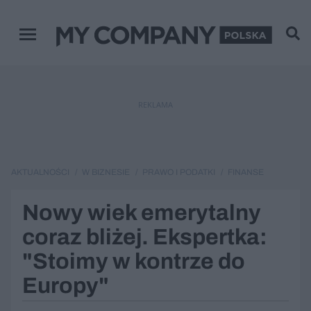
Menu główne
REKLAMA
AKTUALNOŚCI
W BIZNESIE
PRAWO I PODATKI
FINANSE
Nowy wiek emerytalny
coraz bliżej. Ekspertka:
"Stoimy w kontrze do
Europy"