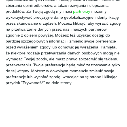
— Według wyliczeń GUS, na koniec roku 2024
zbierania opinii odbiorców, a także rozwijania i ulepszania
na jednego emeryta i rencistę przypadało 2,05
produktów.
Za Twoją zgodą my i nasi
partnerzy
możemy
pracującego, a wskaźnik ten stale się obniża.
wykorzystywać precyzyjne dane geolokalizacyjne i identyfikację
przez skanowanie urządzeń. Możesz kliknąć, aby wyrazić zgodę
Im niższy współczynnik, tym mniej wydajny
na przetwarzanie danych przez nas i naszych partnerów
system emerytalny i tym niższe świadczenia
zgodnie z opisem powyżej. Możesz też uzyskać dostęp do
wypłacane przez ZUS — podkreśla
bardziej szczegółowych informacji i zmienić swoje preferencje
Chmielewska.
przed wyrażeniem zgody lub odmówić jej wyrażenia.
Pamiętaj,
że niektóre rodzaje przetwarzania danych osobowych mogą nie
wymagać Twojej zgody, ale masz prawo sprzeciwić się takiemu
przetwarzaniu. Twoje preferencje będą mieć zastosowanie tylko
do tej witryny. Możesz w dowolnym momencie zmienić swoje
preferencje lub wycofać zgodę, wracając na tę stronę i klikając
przycisk "Prywatność" na dole strony.