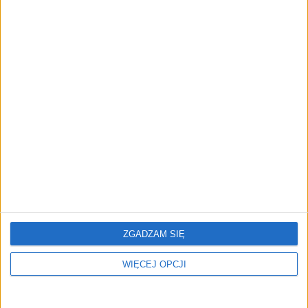
ZUS zakończył
Startupy dla seniorów. Na
przeliczanie emerytur
które projekty warto
czerwcowych. Tysiące
zwrócić uwagę?
seniorów z wyższymi
świadczeniami
ZUS uruchomił nową
Miliardowa wyrwa w ZUS.
aplikację mobilną dla
Jeden płatnik winien 818
przedsiębiorców
milionów, a długi rosną
mimo lepszej koniunktury
ZGADZAM SIĘ
WIĘCEJ OPCJI