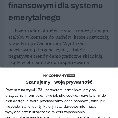
finansowymi dla systemu
emerytalnego
— Ewentualne obniżenie wieku emerytalnego
stałoby w kontrze do ruchów, które rozważają
kraje Europy Zachodniej. Wydłużanie
oczekiwanej długości życia, a także
negatywne trendy demograficzne skłaniają
rządy wielu państw do rozpatrywania
scenariuszy raczej opóźniania niż
przyspieszania momentu przejścia na
emeryturę — ostrzega Justyna Chmielewska,
Szanujemy Twoją prywatność
dyrektor ds. rekrutacji stałych w Hays Poland.
Razem z naszymi 1731 partnerami przechowujemy na
urządzeniu informacje, takie jak pliki cookie, i uzyskujemy do
Ekspertka zwraca uwagę, że
prognozy
nich dostęp, a także przetwarzamy dane osobowe, takie jak
demograficzne dla Polski są w skali Europy
niepowtarzalne identyfikatory i standardowe informacje
szczególnie niekorzystne
.
wysyłane przez urządzenie, w celu zapewniania
spersonalizowanych reklam i treści, pomiaru reklam i treści oraz