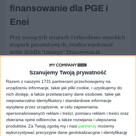
finansowanie dla PGE i
Enei
Przy rosnących stratach i rekordowo wysokich
stopach procentowych, trudno wyobrazić
sobie źródło ‘taniego’ finansowania
wielomiliardowych nakładów inwestycyjnych
potrzebnych, by zastąpić węgiel, źródłami w
Szanujemy Twoją prywatność
pełni odnawialnymi. Jak dotąd wciąż mgliste
prognozy ministerstwa dot. przypisania
Razem z naszymi 1731 partnerami przechowujemy na
urządzeniu informacje, takie jak pliki cookie, i uzyskujemy do
kopalń do elektrowni zwiększają niepewność
nich dostęp, a także przetwarzamy dane osobowe, takie jak
rynku i sprawiają, że trudno oszacować
niepowtarzalne identyfikatory i standardowe informacje
przyszłą trajektorię rozwoju biznesu spółek
wysyłane przez urządzenie, w celu zapewniania
energetycznych. Z reakcji rynku wynika, że
spersonalizowanych reklam i treści, pomiaru reklam i treści oraz
ew. połączenie dostaw węgla z kopalń do
zbierania opinii odbiorców, a także rozwijania i ulepszania
elektrowni nie musi okazać się rozwiązaniem
produktów.
Za Twoją zgodą my i nasi
partnerzy
możemy
fundamentalnie poprawiającym kondycję
wykorzystywać precyzyjne dane geolokalizacyjne i identyfikację