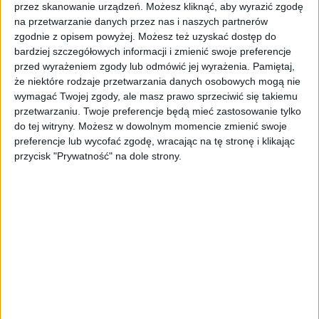
przez skanowanie urządzeń. Możesz kliknąć, aby wyrazić zgodę
finansową spółek.
na przetwarzanie danych przez nas i naszych partnerów
zgodnie z opisem powyżej. Możesz też uzyskać dostęp do
Spadki akcji PGE i Enea
bardziej szczegółowych informacji i zmienić swoje preferencje
przed wyrażeniem zgody lub odmówić jej wyrażenia.
Pamiętaj,
wynikają z giełdowego
że niektóre rodzaje przetwarzania danych osobowych mogą nie
wymagać Twojej zgody, ale masz prawo sprzeciwić się takiemu
opóźnienia
przetwarzaniu. Twoje preferencje będą mieć zastosowanie tylko
do tej witryny. Możesz w dowolnym momencie zmienić swoje
preferencje lub wycofać zgodę, wracając na tę stronę i klikając
Giełda z opóźnieniem zdaje się dyskontować
przycisk "Prywatność" na dole strony.
potężną stratę PGE w IV kw. 2023 roku, która
w wyniku odpisów wartości aktywów wyniosła
8 mld PLN (i ponad 5 mld PLN za cały rok
2023, wobec rekordowych ponad 3 mld PLN
zysków w 2022 roku).
Być może w kuluarach pojawiły się pewne
informacje, lub decyzje, o których dopiero się
dowiemy. Reakcja rynku sugeruje jednak, że
prawdopodobnie nie będą to wiadomości