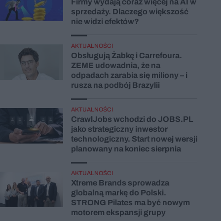
Firmy wydają coraz więcej na AI w
sprzedaży. Dlaczego większość
nie widzi efektów?
AKTUALNOŚCI
Obsługują Żabkę i Carrefoura.
ZEME udowadnia, że na
odpadach zarabia się miliony – i
rusza na podbój Brazylii
AKTUALNOŚCI
CrawlJobs wchodzi do JOBS.PL
jako strategiczny inwestor
technologiczny. Start nowej wersji
planowany na koniec sierpnia
AKTUALNOŚCI
Xtreme Brands sprowadza
globalną markę do Polski.
STRONG Pilates ma być nowym
motorem ekspansji grupy