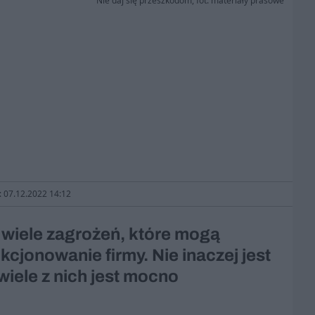
Nie daj się przeszkodom, fot. materiały prasowe
: 07.12.2022 14:12
 wiele zagrożeń, które mogą
cjonowanie firmy. Nie inaczej jest
iele z nich jest mocno