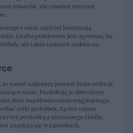
ozem towarów, ale również systemy
we.
stępcy coraz częściej korzystają
alności. Liczba problemów jest ogromna, bo
odróbek, ale także realnych ataków na
rce
 że nawet najlepszy pomysł może zetknąć
szumiące misie. Produkują je dwie firmy
rzez dwie współtwórczynie oryginalnego
otkać setki podróbek. Są one często
 czy też pochodzą z nieznanego źródła,
wce znajdują się w zabawkach.