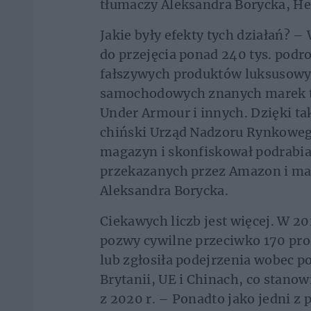
tłumaczy Aleksandra Borycka, H
Jakie były efekty tych działań? 
do przejęcia ponad 240 tys. pod
fałszywych produktów luksusowyc
samochodowych znanych marek ta
Under Armour i innych. Dzięki t
chiński Urząd Nadzoru Rynkowego
magazyn i skonfiskował podrabian
przekazanych przez Amazon i ma
Aleksandra Borycka.
Ciekawych liczb jest więcej. W 2
pozwy cywilne przeciwko 170 pr
lub zgłosiła podejrzenia wobec 
Brytanii, UE i Chinach, co stano
z 2020 r. – Ponadto jako jedni 