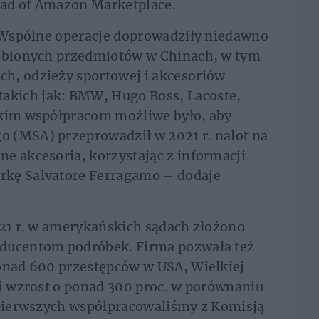
ead of Amazon Marketplace.
– Wspólne operacje doprowadziły niedawno
robionych przedmiotów w Chinach, w tym
h, odzieży sportowej i akcesoriów
kich jak: BMW, Hugo Boss, Lacoste,
akim współpracom możliwe było, aby
 (MSA) przeprowadził w 2021 r. nalot na
e akcesoria, korzystając z informacji
rkę Salvatore Ferragamo – dodaje
021 r. w amerykańskich sądach złożono
oducentom podróbek. Firma pozwała też
ponad 600 przestępców w USA, Wielkiej
wi wzrost o ponad 300 proc. w porównaniu
z pierwszych współpracowaliśmy z Komisją