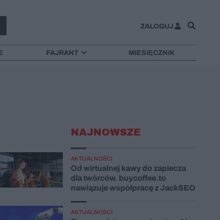
Zamknij
ZALOGUJ
E
FAJRANT
MIESIĘCZNIK
NAJNOWSZE
AKTUALNOŚCI
Od wirtualnej kawy do zaplecza
dla twórców. buycoffee.to
nawiązuje współpracę z JackSEO
AKTUALNOŚCI