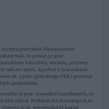
 Szczytu przeciwko Nielegalnemu
skazywali, że ponad 40 proc.
odrabiane lekarstwa, ubrania, perfumy
ich robi to często. Zgodnie z szacunkami
owi ok. 3 proc. globalnego PKB i generuje
jowych gospodarek.
tanowiła 18 proc. transakcji handlowych, co
a 600 mld zł. Problem ten dostrzega m.in.
 Dlatego m.in. wprowadzony został