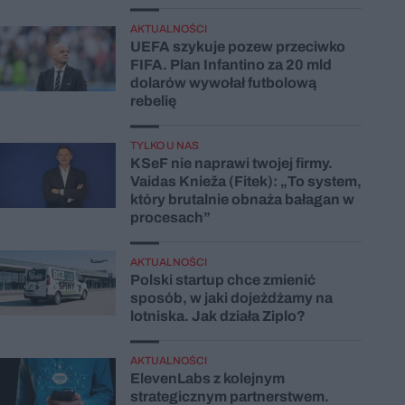
AKTUALNOŚCI
UEFA szykuje pozew przeciwko
FIFA. Plan Infantino za 20 mld
dolarów wywołał futbolową
rebelię
TYLKO U NAS
KSeF nie naprawi twojej firmy.
Vaidas Knieža (Fitek): „To system,
który brutalnie obnaża bałagan w
procesach”
AKTUALNOŚCI
Polski startup chce zmienić
sposób, w jaki dojeżdżamy na
lotniska. Jak działa Ziplo?
AKTUALNOŚCI
ElevenLabs z kolejnym
strategicznym partnerstwem.