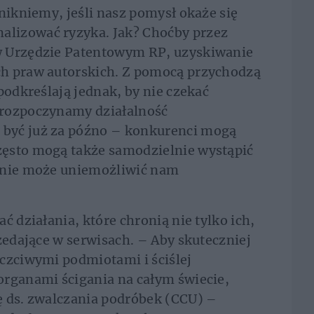
nikniemy, jeśli nasz pomysł okaże się
lizować ryzyka. Jak? Choćby przez
w Urzędzie Patentowym RP, uzyskiwanie
h praw autorskich. Z pomocą przychodzą
podkreślają jednak, by nie czekać
 rozpoczynamy działalność
być już za późno – konkurenci mogą
ęsto mogą także samodzielnie wystąpić
alnie może uniemożliwić nam
ć działania, które chronią nie tylko ich,
zedające w serwisach. – Aby skuteczniej
czciwymi podmiotami i ściślej
organami ścigania na całym świecie,
ę ds. zwalczania podróbek (CCU) –