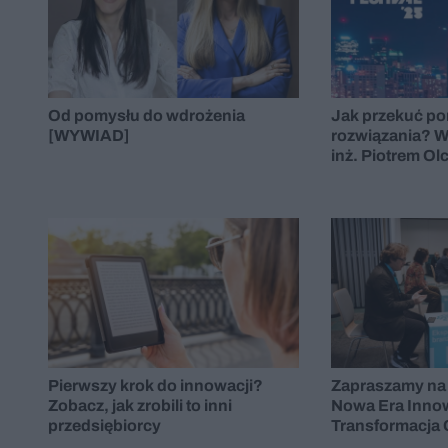
Od pomysłu do wdrożenia
Jak przekuć po
[WYWIAD]
rozwiązania? Wy
inż. Piotrem Ol
Pierwszy krok do innowacji?
Zapraszamy na 
Zobacz, jak zrobili to inni
Nowa Era Innow
przedsiębiorcy
Transformacja 