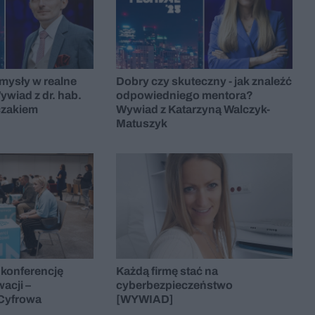
mysły w realne
Dobry czy skuteczny - jak znaleźć
wiad z dr. hab.
odpowiedniego mentora?
czakiem
Wywiad z Katarzyną Walczyk-
Matuszyk
konferencję
Każdą firmę stać na
acji –
cyberbezpieczeństwo
Cyfrowa
[WYWIAD]