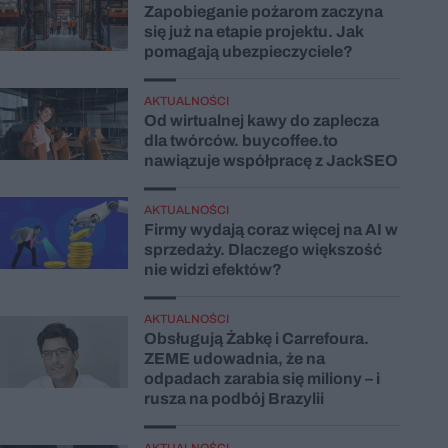
Zapobieganie pożarom zaczyna
się już na etapie projektu. Jak
pomagają ubezpieczyciele?
AKTUALNOŚCI
Od wirtualnej kawy do zaplecza
dla twórców. buycoffee.to
nawiązuje współpracę z JackSEO
AKTUALNOŚCI
Firmy wydają coraz więcej na AI w
sprzedaży. Dlaczego większość
nie widzi efektów?
AKTUALNOŚCI
Obsługują Żabkę i Carrefoura.
ZEME udowadnia, że na
odpadach zarabia się miliony – i
rusza na podbój Brazylii
AKTUALNOŚCI