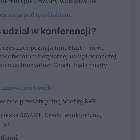
nferencyjne Browary Warszawskie .
stracja pod tym linkiem.
 udział w konferencji?
uczestnicy poznają InnoStart – nowe
bsolwentom bezpłatnej usługi doradczej
ukończą Innovation Coach, będą mogły
o Innovation Coach.
tecznie przeszły pełną ścieżkę B+R.
Ścieżka SMART, Kredyt ekologiczny,
nych.
rtkami.