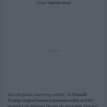
Polska”
Zamów teraz
!
REKLAMA
Już oficjalnie możemy mówić, że
Donald
Trump wygrał wybory prezydenckie w USA
i
powróci do Białego Domu po przerwie. Ostatni