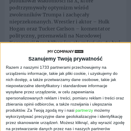
publikował wiadomości na X, które
podtrzymywały optymizm wśród
zwolenników Trumpa i zachęcały
nieprzekonanych. Wrestler i aktor – Hulk
Hogan oraz Tucker Carlson – komentator
polityczny, przemawiali na Narodowej
Konwencji Republikanów, ale mówi się, że być
może największe poparcie Trumpa nastąpiło
na samym końcu kampanii, kiedy popularny
Szanujemy Twoją prywatność
na całym świecie amerykański podcaster –
Joe
Razem z naszymi 1733 partnerami przechowujemy na
Rogan powiedział, że popiera
urządzeniu informacje, takie jak pliki cookie, i uzyskujemy do
republikańskiego kandydata.
nich dostęp, a także przetwarzamy dane osobowe, takie jak
niepowtarzalne identyfikatory i standardowe informacje
Wielkie plany i możliwe
wysyłane przez urządzenie, w celu zapewniania
spersonalizowanych reklam i treści, pomiaru reklam i treści oraz
zmiany
zbierania opinii odbiorców, a także rozwijania i ulepszania
produktów.
Za Twoją zgodą my i nasi
partnerzy
możemy
wykorzystywać precyzyjne dane geolokalizacyjne i identyfikację
W nadchodzących dniach oczy obywateli
przez skanowanie urządzeń. Możesz kliknąć, aby wyrazić zgodę
USA będą skierowane na formowanie gabinetu
na przetwarzanie danych przez nas i naszych partnerów