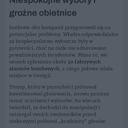
Niespokojne wybory i
groźne obietnice
Szefowie obu kampanii przygotowali się na
potencjalne problemy. Władze odpowiedzialne
za bezpieczeństwo wyborcze były w
gotowości, choć na razie nie odnotowano
poważniejszych incydentów. Mimo to, we
wtorek zgłoszono około
30 fałszywych
alarmów bombowych
, z czego połowa miała
miejsce w Georgii.
Trump, który w przeszłości próbował
kwestionować głosowania, znowu porusza
temat uczciwości wyborów. Na wiecach
twierdził, że dochodzi do manipulacji i
ostrzegał swoich zwolenników przed
rzekomymi próbami „kradzieży” głosów.