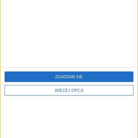
szokuje
Katarzyna Krogulec
23.07.2024
Tematy:
donald trump
elon musk
polityka
usa
wybory prezydenckie
ZGADZAM SIĘ
WIĘCEJ OPCJI
REKLAMA