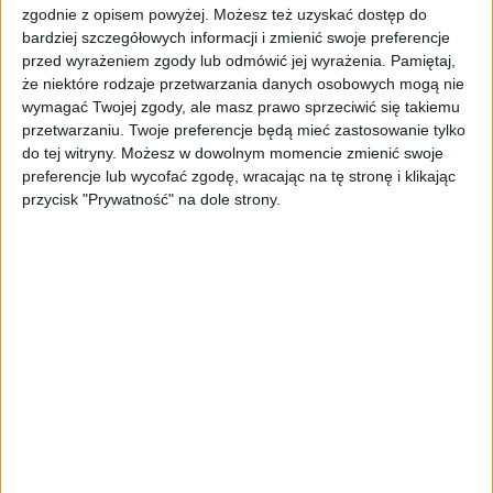
Trumpa. Już teraz mówi się o
zgodnie z opisem powyżej. Możesz też uzyskać dostęp do
kontrowersyjnym kandydacie
Robertcie F.
bardziej szczegółowych informacji i zmienić swoje preferencje
przed wyrażeniem zgody lub odmówić jej wyrażenia.
Pamiętaj,
Kennedym Jr., który mógłby zająć kluczowe
że niektóre rodzaje przetwarzania danych osobowych mogą nie
stanowisko związane ze ochroną zdrowia
–
wymagać Twojej zgody, ale masz prawo sprzeciwić się takiemu
On chce zrobić coś ważnego dla zdrowia
przetwarzaniu. Twoje preferencje będą mieć zastosowanie tylko
Ameryki, a my mu na to pozwolimy –
do tej witryny. Możesz w dowolnym momencie zmienić swoje
zapowiedział Trump.
preferencje lub wycofać zgodę, wracając na tę stronę i klikając
przycisk "Prywatność" na dole strony.
Czego możemy się
spodziewać po
prezydenturze Trumpa
Mimo ostrej krytyki i podziałów wśród
obywateli, przyszłość prezydentury Trumpa
być równie burzliwa i pełna kontrowersji, jak
jego pierwsza kadencja. Olivia Troye, była
doradca byłego wiceprezydenta Stanów