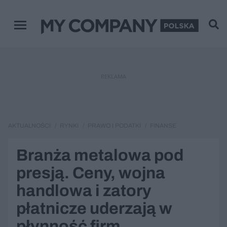
Menu główne
REKLAMA
AKTUALNOŚCI
RYNKI
PRAWO I PODATKI
FINANSE
Branża metalowa pod
presją. Ceny, wojna
handlowa i zatory
płatnicze uderzają w
płynność firm