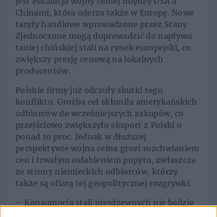
jest eskalacja wojny celnej między USA a
Chinami, która uderza także w Europę. Nowe
taryfy handlowe wprowadzone przez Stany
Zjednoczone mogą doprowadzić do napływu
taniej chińskiej stali na rynek europejski, co
zwiększy presję cenową na lokalnych
producentów.
Polskie firmy już odczuły skutki tego
konfliktu. Groźba ceł skłoniła amerykańskich
odbiorców do wcześniejszych zakupów, co
przejściowo zwiększyło eksport z Polski o
ponad 10 proc. Jednak w dłuższej
perspektywie wojna celna grozi rozchwianiem
cen i trwałym osłabieniem popytu, zwłaszcza
ze strony niemieckich odbiorców, którzy
także są ofiarą tej geopolitycznej rozgrywki.
– Konsumpcja stali nierdzewnych nie będzie
już rosła w dwucyfrowym tempie. Branża musi