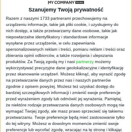
skupić się na rentowności, a nie wolumenie –
Szanujemy Twoją prywatność
podkreśla Andrzej Michalski-Stępkowski,
Razem z naszymi 1733 partnerami przechowujemy na
prezes Stowarzyszenia Stal Nierdzewna -
urządzeniu informacje, takie jak pliki cookie, i uzyskujemy do
Dodatkowo ograniczenie wymiany handlowej
nich dostęp, a także przetwarzamy dane osobowe, takie jak
między USA i UE z pewnością nie pomoże w
niepowtarzalne identyfikatory i standardowe informacje
wychodzeniu ze spowolnienia gospodarczego,
wysyłane przez urządzenie, w celu zapewniania
w jakim znajduje się Wspólnota. Głównym
spersonalizowanych reklam i treści, pomiaru reklam i treści oraz
problemem firm z branży stali nierdzewnych
zbierania opinii odbiorców, a także rozwijania i ulepszania
jest brak wyraźnego impulsu do wzrostu
produktów.
Za Twoją zgodą my i nasi
partnerzy
możemy
wykorzystywać precyzyjne dane geolokalizacyjne i identyfikację
popytu. Co prawda nie jest on słaby, ale też
przez skanowanie urządzeń. Możesz kliknąć, aby wyrazić zgodę
nie na tyle silny, aby poprawić rentowność
na przetwarzanie danych przez nas i naszych partnerów
przedsiębiorstw. Trzeba też pamiętać, że owa
zgodnie z opisem powyżej. Możesz też uzyskać dostęp do
stagnacja trwa już niemal trzy lata. Firmy są
bardziej szczegółowych informacji i zmienić swoje preferencje
tym zmęczone. Część z nich z pewnością też
przed wyrażeniem zgody lub odmówić jej wyrażenia.
Pamiętaj,
może odczuwać pewne problemy
że niektóre rodzaje przetwarzania danych osobowych mogą nie
płynnościowe - wyjaśnia ekspert.
wymagać Twojej zgody, ale masz prawo sprzeciwić się takiemu
przetwarzaniu. Twoje preferencje będą mieć zastosowanie tylko
do tej witryny. Możesz w dowolnym momencie zmienić swoje
Zamrożone faktury i pustka
preferencje lub wycofać zgodę, wracając na tę stronę i klikając