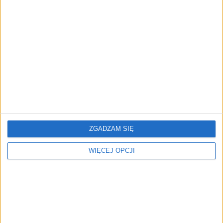
ZOBACZ RÓWNIEŻ
ZGADZAM SIĘ
Trump zamienił Biały Dom
Śmieszy, tumani,
WIĘCEJ OPCJI
w kryptomaszynę. Ponad
przestrasza [FELIETON]
miliard dolarów z
cyfrowych aktywów i 63
transakcje dziennie