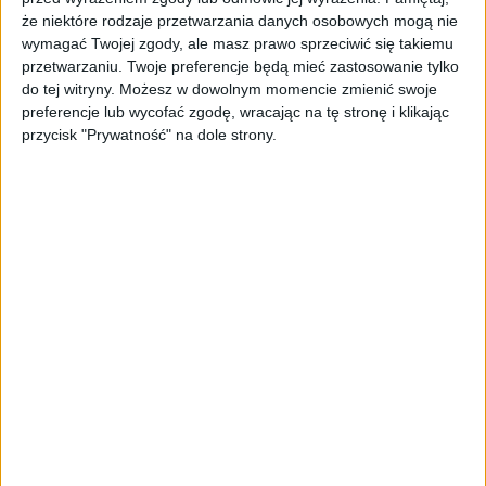
uczestniczącym w programie. Firma planuje
że niektóre rodzaje przetwarzania danych osobowych mogą nie
również wprowadzenie nowych rozwiązań dla
wymagać Twojej zgody, ale masz prawo sprzeciwić się takiemu
szkół i nauczycieli, takich jak narzędzia
przetwarzaniu. Twoje preferencje będą mieć zastosowanie tylko
do tej witryny. Możesz w dowolnym momencie zmienić swoje
wspierające prowadzenie lekcji, ocenianie i
preferencje lub wycofać zgodę, wracając na tę stronę i klikając
analitykę edukacyjną.Na początku program
przycisk "Prywatność" na dole strony.
obejmie największe społeczności uczniów
Brainly w Stanach Zjednoczonych, m.in. w
Teksasie, na Florydzie i w Georgii, z planem
szybkiego rozszerzenia na kolejne stany.
Borkowski zapowiedział, że liczy także na
nawiązanie podobnych współpracy z
instytucjami edukacyjnymi w Polsce i innych
państwach w Europie.
Przygotowanie młodych do
przyszłości z AI
Celem inicjatywy jest wyposażenie młodych