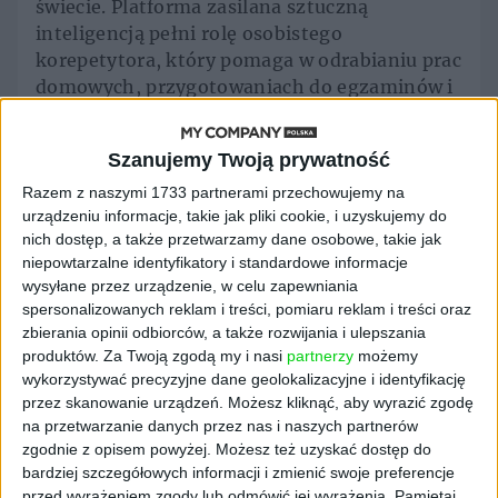
świecie. Platforma zasilana sztuczną
inteligencją pełni rolę osobistego
korepetytora, który pomaga w odrabianiu prac
domowych, przygotowaniach do egzaminów i
zdobywaniu nowych umiejętności.87%
użytkowników Brainly+ deklaruje, że dzięki
Szanujemy Twoją prywatność
Brainly uzyskuje lepsze oceny,83% twierdzi,
że dzięki Brainly+ lepiej rozumie materiał
Razem z naszymi 1733 partnerami przechowujemy na
urządzeniu informacje, takie jak pliki cookie, i uzyskujemy do
szkolny.
nich dostęp, a także przetwarzamy dane osobowe, takie jak
niepowtarzalne identyfikatory i standardowe informacje
Zobowiązanie: bezpłatny
wysyłane przez urządzenie, w celu zapewniania
spersonalizowanych reklam i treści, pomiaru reklam i treści oraz
dostęp do AI Learning
zbierania opinii odbiorców, a także rozwijania i ulepszania
produktów.
Za Twoją zgodą my i nasi
partnerzy
możemy
Companion
wykorzystywać precyzyjne dane geolokalizacyjne i identyfikację
przez skanowanie urządzeń. Możesz kliknąć, aby wyrazić zgodę
na przetwarzanie danych przez nas i naszych partnerów
W ramach inicjatywy Brainly zobowiązuje się
zgodnie z opisem powyżej. Możesz też uzyskać dostęp do
do udostępnienia darmowego dostępu do
bardziej szczegółowych informacji i zmienić swoje preferencje
swojego AI Learning Companion uczniom
przed wyrażeniem zgody lub odmówić jej wyrażenia.
Pamiętaj,