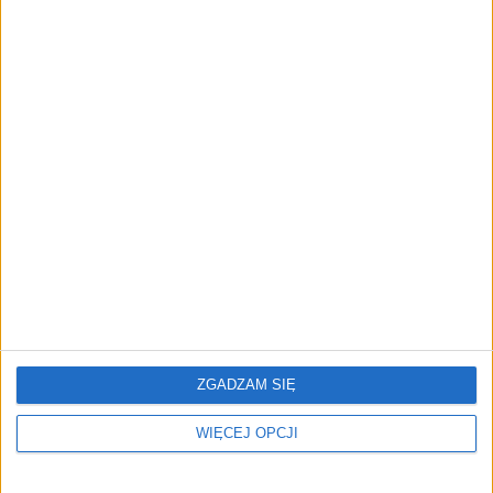
aktywa Łukoilu. Na stole
Polymarket blokuje
astronomiczne 22 mld
miliony dolarów,
dolarów
użytkownicy wściekli
Masz pomysł na startup?
Za ostatni grosz
Ten program oferuje
mentoring, dostęp do
inwestorów i wsparcie
warte 50 tys. zł
ZGADZAM SIĘ
WIĘCEJ OPCJI