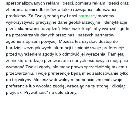
stosowana kryptografia z kluczem publicznym
spersonalizowanych reklam i treści, pomiaru reklam i treści oraz
stanie się bezużyteczna. I tu, cały na biało, ma
zbierania opinii odbiorców, a także rozwijania i ulepszania
wejść ResQuant.
produktów.
Za Twoją zgodą my i nasi
partnerzy
możemy
wykorzystywać precyzyjne dane geolokalizacyjne i identyfikację
– Bycie częścią NATO DIANA to możliwość
przez skanowanie urządzeń. Możesz kliknąć, aby wyrazić zgodę
na przetwarzanie danych przez nas i naszych partnerów
tworzenia rozwiązań, które mogą mieć realne
zgodnie z opisem powyżej. Możesz też uzyskać dostęp do
znaczenie dla obronności. Jesteśmy niezwykle
bardziej szczegółowych informacji i zmienić swoje preferencje
dumni z tego wyróżnienia, zabieramy się do
przed wyrażeniem zgody lub odmówić jej wyrażenia.
Pamiętaj,
pracy! – komentują przedstawiciele ResQuant.
że niektóre rodzaje przetwarzania danych osobowych mogą nie
wymagać Twojej zgody, ale masz prawo sprzeciwić się takiemu
Coraz zdrowiej
przetwarzaniu. Twoje preferencje będą mieć zastosowanie tylko
do tej witryny. Możesz w dowolnym momencie zmienić swoje
preferencje lub wycofać zgodę, wracając na tę stronę i klikając
Choć branża medtech największe wzrosty ma
przycisk "Prywatność" na dole strony.
za sobą, trudno, żeby w tego typu
zestawieniach zabrakło startupu medycznego.
Stawiamy na Coraz Zdrowiej, który
w październiku 2024 r. poinformował
o pozyskaniu finansowania w wysokości 10,5
mln zł.