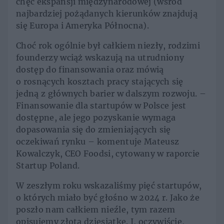
chęć ekspansji międzynarodowej (wśród
najbardziej pożądanych kierunków znajdują
się Europa i Ameryka Północna).
Choć rok ogólnie był całkiem niezły, rodzimi
founderzy wciąż wskazują na utrudniony
dostęp do finansowania oraz mówią
o rosnących kosztach pracy stających się
jedną z głównych barier w dalszym rozwoju. –
Finansowanie dla startupów w Polsce jest
dostępne, ale jego pozyskanie wymaga
dopasowania się do zmieniających się
oczekiwań rynku – komentuje Mateusz
Kowalczyk, CEO Foodsi, cytowany w raporcie
Startup Poland.
W zeszłym roku wskazaliśmy pięć startupów,
o których miało być głośno w 2024 r. Jako że
poszło nam całkiem nieźle, tym razem
opisujemy złotą dziesiątkę. I, oczywiście,