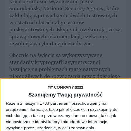
kryptograficzne wyznaczone przez
amerykańską National Security Agency, które
zakładają wprowadzenie dwóch testowanych
w ostatnich latach algorytmów
poskwantowanych. Eksperci przekonują, że za
sprawą nowych rekomendacji, czeka nas
rewolucja w cyberbezpieczeństwie.
Obecnie na świecie są wykorzystywane
standardy kryptografii asymetrycznej
bazujące na problemach matematycznych
niemożliwych do rozwiązania przez dzisiejsze
komputery. Jak tłumaczył jednak w rozmowie
z ITKeyMedia Tomasz Szcześniak,
Szanujemy Twoją prywatność
współzałożyciel ResQuant, wynaleziono już
Razem z naszymi 1733 partnerami przechowujemy na
dwa algorytmy, które mogą rozwiązać te
urządzeniu informacje, takie jak pliki cookie, i uzyskujemy do
problemy na komputerze kwantowym, co
nich dostęp, a także przetwarzamy dane osobowe, takie jak
oznacza, że gdy tylko pojawi się wystarczająco
niepowtarzalne identyfikatory i standardowe informacje
potężny komputer kwantowy, cała obecnie
wysyłane przez urządzenie, w celu zapewniania