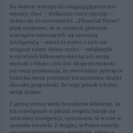
Na świecie startupy AI osiągają gigantyczne
wyceny, choć – delikatnie rzecz ujmując –
daleko im do rentowności. „Financial Times”
pisał niedawno, że 10 znanych globalnie
startupów zajmujących się sztuczną
inteligencją – mimo że żaden z nich nie
osiągnął nawet dolara zysku – zwiększyło
w ostatnich kilkunastu miesiącach swoją
wartość o blisko 1 bln dol. Eksperci rynkowi
już teraz przekonują, że ewentualne pęknięcie
balonika może przynieść katastrofalne skutki
dla całej gospodarki. Do tego jednak (chyba)
wciąż daleko.
Z jednej strony wielu founderów deklaruje, że
ich rozwiązanie w jakimś stopniu bazuje na
sztucznej inteligencji, tymczasem AI w nim w
zasadzie niewiele. Z drugiej, w Polsce rozwija
się naprawdę mnóstwo projektów, gdzie ta