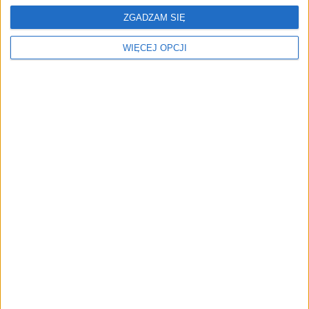
ZGADZAM SIĘ
WIĘCEJ OPCJI
AI zamiast Google? Już
Trzęsienie ziemi w Google
niedługo boty będą
DeepMind. Demis
decydować, gdzie zrobisz
Hassabis oddaje stery, a
zakupy
architekci Gemini
zakładają własny startup
NAJNOWSZE
AKTUALNOŚCI
Od wirtualnej kawy do zaplecza dla
twórców. buycoffee.to nawiązuje