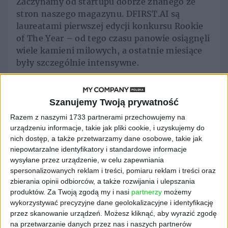
Zaczynamy od startupu dobrze znanego ze
stron naszego magazynu. DFIRST.AI są
laureatami pierwszej edycji konkursu Rookie
of The Year – od tego czasu panowie osiągnęli
wiele kamieni milowych, a ostatnie miesiące
były szczególnie intensywne.
Przypomnijmy, DFIRST.AI to autonomiczna
platforma marketingowa AI zaprojektowana
Szanujemy Twoją prywatność
do tworzenia całych treści marketingowych
Razem z naszymi 1733 partnerami przechowujemy na
na podstawie jednego briefu. Zamiast
urządzeniu informacje, takie jak pliki cookie, i uzyskujemy do
rozproszonych narzędzi, DFIRST.AI
nich dostęp, a także przetwarzamy dane osobowe, takie jak
wykorzystuje współpracujący zespół
niepowtarzalne identyfikatory i standardowe informacje
wyspecjalizowanych agentów AI – od
wysyłane przez urządzenie, w celu zapewniania
strategów po dyrektorów artystycznych.
spersonalizowanych reklam i treści, pomiaru reklam i treści oraz
Agenci ci autonomicznie obsługują cały
zbierania opinii odbiorców, a także rozwijania i ulepszania
proces: przeprowadzają badania rynku,
produktów.
Za Twoją zgodą my i nasi
partnerzy
możemy
wykorzystywać precyzyjne dane geolokalizacyjne i identyfikację
definiują strategię, tworzą koncepcje
przez skanowanie urządzeń. Możesz kliknąć, aby wyrazić zgodę
kreatywne i generują pełen pakiet gotowych
na przetwarzanie danych przez nas i naszych partnerów