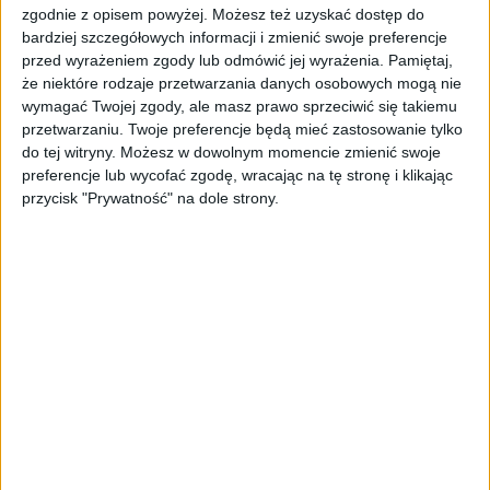
do wdrożenia materiałów dla kanałów takich
zgodnie z opisem powyżej. Możesz też uzyskać dostęp do
jak media społecznościowe, reklama
bardziej szczegółowych informacji i zmienić swoje preferencje
zewnętrzna i digital. Jak tłumaczą założyciele
przed wyrażeniem zgody lub odmówić jej wyrażenia.
Pamiętaj,
startupu, zamieniając miesiące pracy
że niektóre rodzaje przetwarzania danych osobowych mogą nie
w minuty, DFIRST.AI umożliwia markom
wymagać Twojej zgody, ale masz prawo sprzeciwić się takiemu
przetwarzaniu. Twoje preferencje będą mieć zastosowanie tylko
skalowanie ich kreatywności i operacji
do tej witryny. Możesz w dowolnym momencie zmienić swoje
marketingowych z niespotykaną dotąd
preferencje lub wycofać zgodę, wracając na tę stronę i klikając
prędkością
przycisk "Prywatność" na dole strony.
Startup znalazł się w wielkim finale
prestiżowego programu L’Oréal SAPMENA Big
Bang Beauty Tech Innovation 2025, którego
rozstrzygnięcie zaplanowano na 7 listopada.
Inicjatywa jest jednym z największych
konkursów otwartych innowacji w dziedzinie
beauty, a jej celem jest odkrywanie,
wspieranie i rozwijanie obiecujących
startupów z regionu Azji Południowej
i Pacyfiku, Bliskiego Wschodu i Afryki