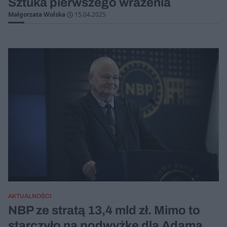
Sztuka pierwszego wrażenia
Małgorzata Wolska
15.04.2025
AKTUALNOŚCI
NBP ze stratą 13,4 mld zł. Mimo to
starczyło na podwyżkę dla Adama