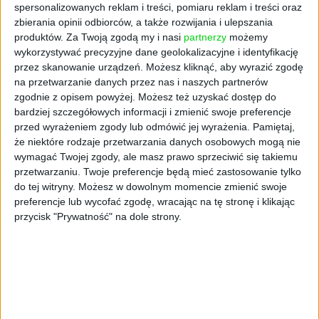
spersonalizowanych reklam i treści, pomiaru reklam i treści oraz
Rynek się kurczy, a pracodawcy
zbierania opinii odbiorców, a także rozwijania i ulepszania
patrzą w stronę Azji
produktów.
Za Twoją zgodą my i nasi
partnerzy
możemy
Wiktor Cyrny (oprac.)
14.04.2025
wykorzystywać precyzyjne dane geolokalizacyjne i identyfikację
przez skanowanie urządzeń. Możesz kliknąć, aby wyrazić zgodę
na przetwarzanie danych przez nas i naszych partnerów
zgodnie z opisem powyżej. Możesz też uzyskać dostęp do
bardziej szczegółowych informacji i zmienić swoje preferencje
przed wyrażeniem zgody lub odmówić jej wyrażenia.
Pamiętaj,
że niektóre rodzaje przetwarzania danych osobowych mogą nie
wymagać Twojej zgody, ale masz prawo sprzeciwić się takiemu
przetwarzaniu. Twoje preferencje będą mieć zastosowanie tylko
do tej witryny. Możesz w dowolnym momencie zmienić swoje
preferencje lub wycofać zgodę, wracając na tę stronę i klikając
przycisk "Prywatność" na dole strony.
RAPORTY