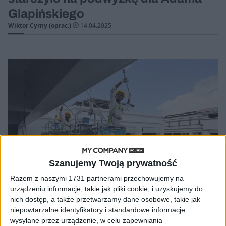
Glapińskiego
Wiktor Cyrny (oprac.)
14.04.2025
Szanujemy Twoją prywatność
Razem z naszymi 1731 partnerami przechowujemy na
urządzeniu informacje, takie jak pliki cookie, i uzyskujemy do
nich dostęp, a także przetwarzamy dane osobowe, takie jak
AKTUALNOŚCI
niepowtarzalne identyfikatory i standardowe informacje
Czy ukraińscy pracownicy zostaną?
wysyłane przez urządzenie, w celu zapewniania