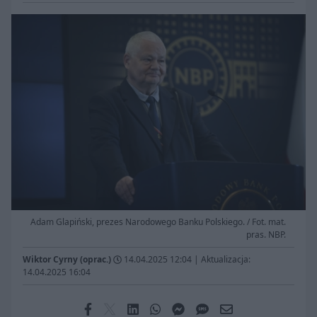
Adam Glapiński, prezes Narodowego Banku Polskiego. / Fot. mat.
pras. NBP.
Wiktor Cyrny (oprac.)
14.04.2025 12:04
|
Aktualizacja:
14.04.2025 16:04