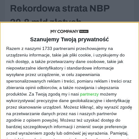
Rekordowa strata NBP
20,8 mld złotych
Brak wpływów z NBP do budżetu państwa
Szanujemy Twoją prywatność
wywołuje napięcia polityczne. Przypomnijmy,
Razem z naszymi 1733 partnerami przechowujemy na
że w poprzednich latach rząd Donalda Tuska
urządzeniu informacje, takie jak pliki cookie, i uzyskujemy do
odziedziczył budżet z założeniem 6 miliardów
nich dostęp, a także przetwarzamy dane osobowe, takie jak
złotych wpływów z NBP, jednak bank
niepowtarzalne identyfikatory i standardowe informacje
wysyłane przez urządzenie, w celu zapewniania
zakończył 2023 rok z
rekordową stratą 20,8
spersonalizowanych reklam i treści, pomiaru reklam i treści oraz
miliarda złotych
. Rok wcześniej, w 2022 roku,
zbierania opinii odbiorców, a także rozwijania i ulepszania
poniósł stratę w wysokości 16,94 mld zł
. To
produktów.
Za Twoją zgodą my i nasi
partnerzy
możemy
spowodowało, że do budżetu nie wpłynęła
wykorzystywać precyzyjne dane geolokalizacyjne i identyfikację
żadna kwota z tytułu zysków banku
przez skanowanie urządzeń. Możesz kliknąć, aby wyrazić zgodę
centralnego.
na przetwarzanie danych przez nas i naszych partnerów
zgodnie z opisem powyżej. Możesz też uzyskać dostęp do
Bank Centralny:
bardziej szczegółowych informacji i zmienić swoje preferencje
przed wyrażeniem zgody lub odmówić jej wyrażenia.
Pamiętaj,