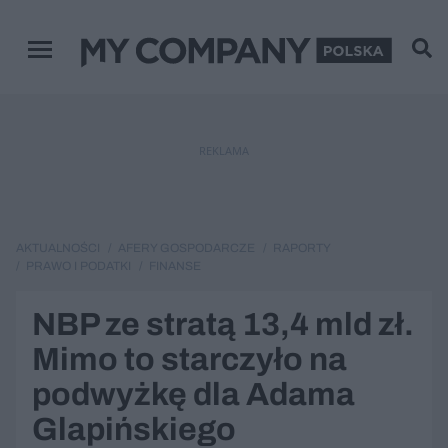
Menu główne
REKLAMA
AKTUALNOŚCI
AFERY GOSPODARCZE
RAPORTY
PRAWO I PODATKI
FINANSE
NBP ze stratą 13,4 mld zł.
Mimo to starczyło na
podwyżkę dla Adama
Glapińskiego