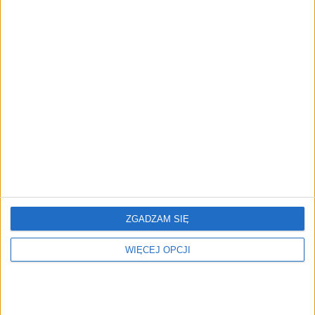
wszędzie. Inflacja bazowa
Polityki Pieniężnej. O ile
wciąż powyżej celu
obniżono stopy
procentowe?
Oddech dla
NBP przez 7 lat gromadził
kredytobiorców. RPP
złoto. Jego wartość urosła
rozpocznie cykl obniżek
o 75 proc.
stóp procentowych?
ZGADZAM SIĘ
WIĘCEJ OPCJI
Przełomowe wieści dla