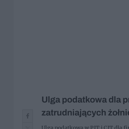
Ulga podatkowa dla
zatrudniających żołni
Ulga podatkowa w PIT i CIT dla f