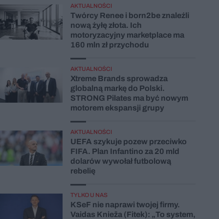
AKTUALNOŚCI
Twórcy Renee i born2be znaleźli
nową żyłę złota. Ich
motoryzacyjny marketplace ma
160 mln zł przychodu
AKTUALNOŚCI
Xtreme Brands sprowadza
globalną markę do Polski.
STRONG Pilates ma być nowym
motorem ekspansji grupy
AKTUALNOŚCI
UEFA szykuje pozew przeciwko
FIFA. Plan Infantino za 20 mld
dolarów wywołał futbolową
rebelię
TYLKO U NAS
KSeF nie naprawi twojej firmy.
Vaidas Knieža (Fitek): „To system,