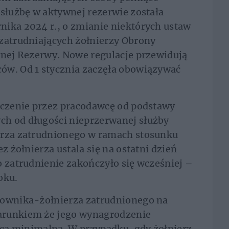
 służbę w aktywnej rezerwie została
nika 2024 r., o zmianie niektórych ustaw
 zatrudniających żołnierzy Obrony
wnej Rezerwy. Nowe regulacje przewidują
ów. Od 1 stycznia zaczęła obowiązywać
liczenie przez pracodawcę od podstawy
h od długości nieprzerwanej służby
erza zatrudnionego w ramach stosunku
z żołnierza ustala się na ostatni dzień
o zatrudnienie zakończyło się wcześniej –
oku.
cownika-żołnierza zatrudnionego na
arunkiem że jego wynagrodzenie
łaca minimalna. W przypadku, gdy żołnierz