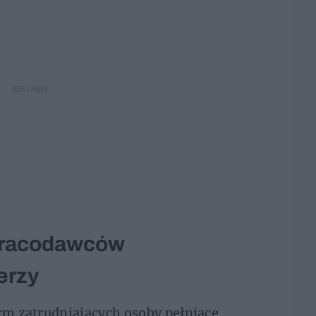
REKLAMA
 pracodawców
erzy
irm zatrudniających osoby pełniące