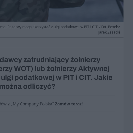
wnej Rezerwy mogą skorzystać z ulgi podatkowej w PIT i CIT. / Fot. Pexels/
Jarek Zasacki
odawcy zatrudniający żołnierzy
ierzy WOT) lub żołnierzy Aktywnej
lgi podatkowej w PIT i CIT. Jakie
e można odliczyć?
ułów z „My Company Polska”
Zamów teraz
!