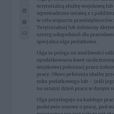
terytorialną służbę wojskową lub
wprowadzona ustawą z 1 paździer
w celu wsparcia przedsiębiorców
Terytorialnej lub żołnierzy Akty
szereg udogodnień dla pracodawc
specjalna ulga podatkowa.
Ulga ta polega na możliwości od
opodatkowania kwot uzależnionyc
wojskowej pełnionej przez żołni
pracy. Okres pełnienia służby prze
roku podatkowego lub – jeśli jeg
na ostatni dzień pracy w danym r
Ulga przysługuje na każdego pra
podstawie umowy o pracę, pod w
miesięczne nie jest niższe niż p