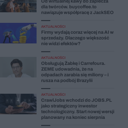
Od wirtualnej kawy do zaplecza
dla twórców. buycoffee.to
nawiązuje współpracę z JackSEO
AKTUALNOŚCI
Firmy wydają coraz więcej na AI w
sprzedaży. Dlaczego większość
nie widzi efektów?
AKTUALNOŚCI
Obsługują Żabkę i Carrefoura.
ZEME udowadnia, że na
odpadach zarabia się miliony – i
rusza na podbój Brazylii
AKTUALNOŚCI
CrawlJobs wchodzi do JOBS.PL
jako strategiczny inwestor
technologiczny. Start nowej wersji
planowany na koniec sierpnia