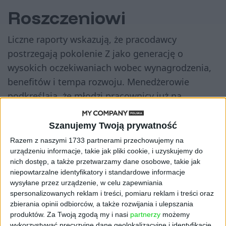
Roszczeniowi
Liczne raporty wskazują, że pracodawcy
postrzegają pokolenie Z jako generację o
wysokich oczekiwaniach wobec wynagrodzenia,
benefitów i tempa rozwoju. Menedżerowie
podkreślają, że młodzi pracownicy już na
początku kariery oczekują jasnej ścieżki awansu i
regularnych podwyżek. Bywa to interpretowane
Szanujemy Twoją prywatność
jako roszczeniowość, choć badacze zaznaczają,
Razem z naszymi 1733 partnerami przechowujemy na
że wynika to z większej świadomości rynkowej i
urządzeniu informacje, takie jak pliki cookie, i uzyskujemy do
nich dostęp, a także przetwarzamy dane osobowe, takie jak
porównywania ofert pracy online.
niepowtarzalne identyfikatory i standardowe informacje
Niestali
wysyłane przez urządzenie, w celu zapewniania
spersonalizowanych reklam i treści, pomiaru reklam i treści oraz
zbierania opinii odbiorców, a także rozwijania i ulepszania
Jedną z głównych obaw pracodawców jest
produktów.
Za Twoją zgodą my i nasi
partnerzy
możemy
skłonność pokolenia Z do częstych zmian pracy.
wykorzystywać precyzyjne dane geolokalizacyjne i identyfikację