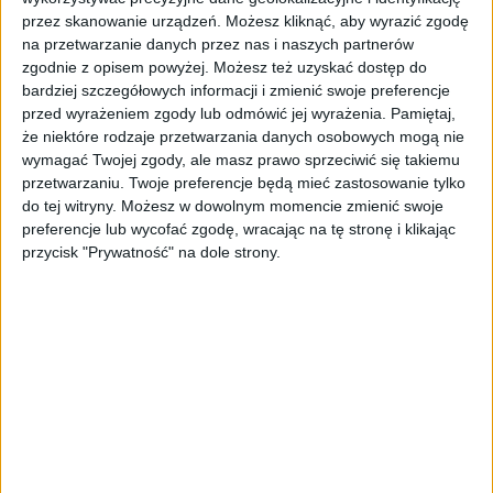
przez skanowanie urządzeń. Możesz kliknąć, aby wyrazić zgodę
Młodzi deklarują gotowość odejścia, jeśli nie
na przetwarzanie danych przez nas i naszych partnerów
widzą rozwoju, elastyczności lub zgodności
zgodnie z opisem powyżej. Możesz też uzyskać dostęp do
wartości. Firmy obawiają się kosztów rekrutacji i
bardziej szczegółowych informacji i zmienić swoje preferencje
przed wyrażeniem zgody lub odmówić jej wyrażenia.
Pamiętaj,
wdrożenia oraz destabilizacji zespołów.
że niektóre rodzaje przetwarzania danych osobowych mogą nie
Socjologicznie wiąże się to z odejściem od
wymagać Twojej zgody, ale masz prawo sprzeciwić się takiemu
modelu „kariery na całe życie” na rzecz
przetwarzaniu. Twoje preferencje będą mieć zastosowanie tylko
do tej witryny. Możesz w dowolnym momencie zmienić swoje
mobilności i budowania kapitału
preferencje lub wycofać zgodę, wracając na tę stronę i klikając
kompetencyjnego.
przycisk "Prywatność" na dole strony.