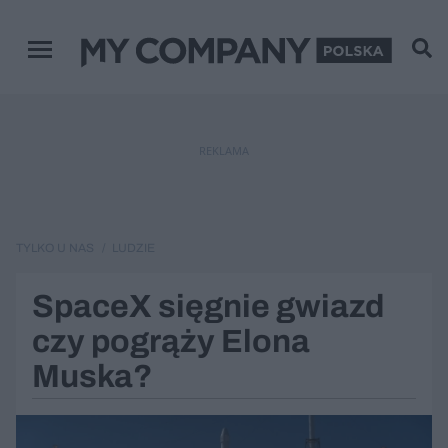
Zamknij
Menu główne
REKLAMA
TYLKO U NAS
LUDZIE
SpaceX sięgnie gwiazd
czy pogrąży Elona
Muska?