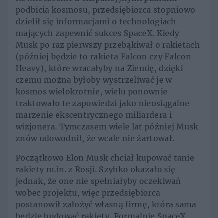
podbicia kosmosu, przedsiębiorca stopniowo
dzielił się informacjami o technologiach
mających zapewnić sukces SpaceX. Kiedy
Musk po raz pierwszy przebąkiwał o rakietach
(później będzie to rakieta Falcon czy Falcon
Heavy), które wracałyby na Ziemię, dzięki
czemu można byłoby wystrzeliwać je w
kosmos wielokrotnie, wielu ponownie
traktowało te zapowiedzi jako nieosiągalne
marzenie ekscentrycznego miliardera i
wizjonera. Tymczasem wiele lat później Musk
znów udowodnił, że wcale nie żartował.
Początkowo Elon Musk chciał kupować tanie
rakiety m.in. z Rosji. Szybko okazało się
jednak, że one nie spełniałyby oczekiwań
wobec projektu, więc przedsiębiorca
postanowił założyć własną firmę, która sama
będzie budować rakiety. Formalnie SpaceX