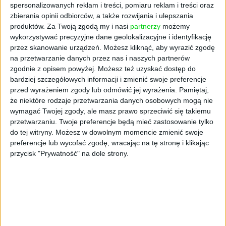
fanów
Star Wars
spersonalizowanych reklam i treści, pomiaru reklam i treści oraz
zbierania opinii odbiorców, a także rozwijania i ulepszania
Fani „Gwiezdnych wojen” szybko domyślą się,
produktów.
Za Twoją zgodą my i nasi
partnerzy
możemy
że nazwa rakiety pochodzi od statku
wykorzystywać precyzyjne dane geolokalizacyjne i identyfikację
przez skanowanie urządzeń. Możesz kliknąć, aby wyrazić zgodę
kosmicznego Millenium Falcon, znanego z
na przetwarzanie danych przez nas i naszych partnerów
kultowej sagi. Nim Falcon 1 w 2008 roku
zgodnie z opisem powyżej. Możesz też uzyskać dostęp do
została pierwszą prywatną rakietą napędzaną
bardziej szczegółowych informacji i zmienić swoje preferencje
paliwem ciekłym, która osiągnęła orbitę,
przed wyrażeniem zgody lub odmówić jej wyrażenia.
Pamiętaj,
SpaceX zaliczyło jeszcze kilka potknięć.
że niektóre rodzaje przetwarzania danych osobowych mogą nie
Jednak największy sukces przypadł na lipiec
wymagać Twojej zgody, ale masz prawo sprzeciwić się takiemu
2009 roku – dzieło Elona Muska stało się
przetwarzaniu. Twoje preferencje będą mieć zastosowanie tylko
do tej witryny. Możesz w dowolnym momencie zmienić swoje
pierwszą prywatną rakietą napędzaną
preferencje lub wycofać zgodę, wracając na tę stronę i klikając
paliwem ciekłym, która umieściła satelitę na
przycisk "Prywatność" na dole strony.
orbicie. Według danych przekazanych opinii
publicznej przez SpaceX, koszt startu,
ubezpieczenia oraz montażu ładunku na
rakiecie Falcon 1 to ok. 8 mln dol. Z dużą dozą
prawdopodobieństwa można więc stwierdzić,
że to najtańsza na świecie rakieta nośna.