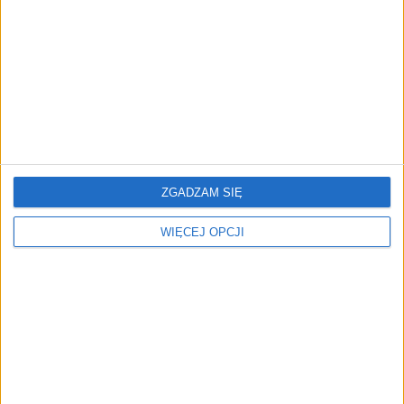
procentowe?
stóp procentowych?
Tina i Tiara [FELIETON]
Przedsiębiorcy potrzebują
zachęt [WYWIAD]
ZGADZAM SIĘ
WIĘCEJ OPCJI
Trump kontra bank
Zagadka stóp
centralny [FELIETON]