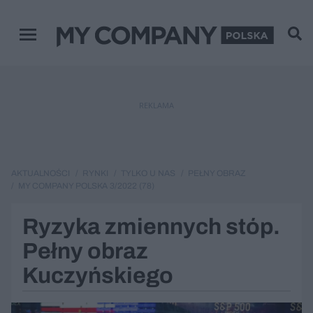
Menu główne
REKLAMA
AKTUALNOŚCI
RYNKI
TYLKO U NAS
PEŁNY OBRAZ
MY COMPANY POLSKA 3/2022 (78)
Ryzyka zmiennych stóp.
Pełny obraz
Kuczyńskiego