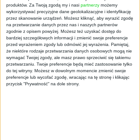
odbicia.
produktów.
Za Twoją zgodą my i nasi
partnerzy
możemy
wykorzystywać precyzyjne dane geolokalizacyjne i identyfikację
W pierwszej dekadzie lutego, kiedy ten tekst
przez skanowanie urządzeń. Możesz kliknąć, aby wyrazić zgodę
pisałem, zanosiło się nawet na wyrysowania
na przetwarzanie danych przez nas i naszych partnerów
zgodnie z opisem powyżej. Możesz też uzyskać dostęp do
formacji V (szybki spadek i równie szybki
bardziej szczegółowych informacji i zmienić swoje preferencje
wzrost z nowym rekordem), co było zupełnie
przed wyrażeniem zgody lub odmówić jej wyrażenia.
Pamiętaj,
bezsensowne, jeśli chodzi o wycenę spółek,
że niektóre rodzaje przetwarzania danych osobowych mogą nie
ale bardzo prawdopodobne właśnie z powodu
wymagać Twojej zgody, ale masz prawo sprzeciwić się takiemu
wbudowanej w rynek zasady „kupuj spadki”.
przetwarzaniu. Twoje preferencje będą mieć zastosowanie tylko
do tej witryny. Możesz w dowolnym momencie zmienić swoje
W tle, w końcu stycznia i na początku lutego,
preferencje lub wycofać zgodę, wracając na tę stronę i klikając
były decyzje banków centralnych i wypowiedzi
przycisk "Prywatność" na dole strony.
prezesów. Decyzje podejmował bowiem
Federalny Komitet Otwartego Rynku (FOMC,
czyli Fed), Bank Anglii (stopy wzrosły po raz
drugi – do poziomu 0,5 proc.), Europejski
Bank Centralny i Rada Polityki Pieniężnej. W
każdym z tych przypadków decyzje, a
szczególnie wypowiedzi prezesów,