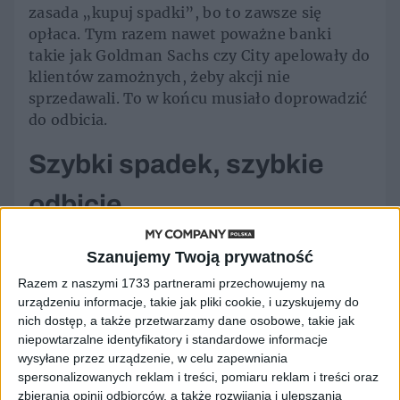
zasada „kupuj spadki”, bo to zawsze się
opłaca. Tym razem nawet poważne banki
takie jak Goldman Sachs czy City apelowały do
klientów zamożnych, żeby akcji nie
sprzedawali. To w końcu musiało doprowadzić
do odbicia.
Szybki spadek, szybkie
odbicie
Spadek o 10 proc. zgodnie z konsensem z Wall
Szanujemy Twoją prywatność
Street rozpoczyna korektę, a spadek ponad 20
Razem z naszymi 1733 partnerami przechowujemy na
proc. jest wejściem w rynek niedźwiedzia.
urządzeniu informacje, takie jak pliki cookie, i uzyskujemy do
nich dostęp, a także przetwarzamy dane osobowe, takie jak
Nic więc dziwnego, że testowania tych
niepowtarzalne identyfikatory i standardowe informacje
poziomów przez odpowiednio S&P 500 i
wysyłane przez urządzenie, w celu zapewniania
NASDAQ musiało w końcu zachęcić większy
spersonalizowanych reklam i treści, pomiaru reklam i treści oraz
popyt, co właśnie doprowadziło do tego
zbierania opinii odbiorców, a także rozwijania i ulepszania