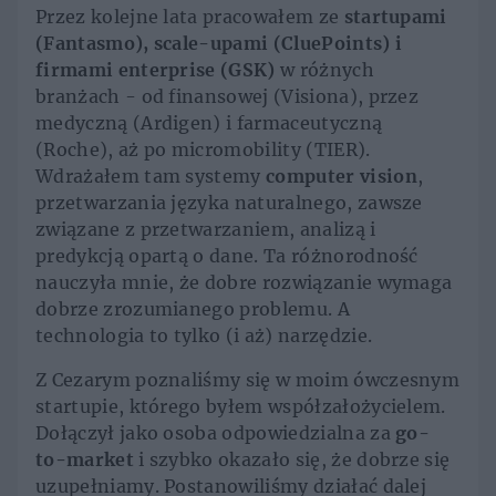
Przez kolejne lata pracowałem ze
startupami
(Fantasmo), scale-upami (CluePoints) i
firmami enterprise (GSK)
w różnych
branżach - od finansowej (Visiona), przez
medyczną (Ardigen) i farmaceutyczną
(Roche), aż po micromobility (TIER).
Wdrażałem tam systemy
computer vision
,
przetwarzania języka naturalnego, zawsze
związane z przetwarzaniem, analizą i
predykcją opartą o dane. Ta różnorodność
nauczyła mnie, że dobre rozwiązanie wymaga
dobrze zrozumianego problemu. A
technologia to tylko (i aż) narzędzie.
Z Cezarym poznaliśmy się w moim ówczesnym
startupie, którego byłem współzałożycielem.
Dołączył jako osoba odpowiedzialna za
go-
to-market
i szybko okazało się, że dobrze się
uzupełniamy. Postanowiliśmy działać dalej