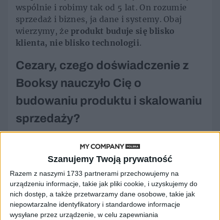
wspólnie i robimy tak od 5 lat. On rozumie
sprzedaż i biznes, ja dane i systemy. Obaj
wierzymy, że
produkt buduje się blisko
klienta, nie blisko technologii
.
Cezary, czego doświadczenie z
Booksy nauczyło Cię o
budowaniu produktu i skalowaniu
sprzedaży?
CR:
Z perspektywy czasu, Booksy nauczyło
mnie wszystkiego. Dołączyłem tam jako
Szanujemy Twoją prywatność
bardzo młody człowiek, miałem niespełna 20
Razem z naszymi 1733 partnerami przechowujemy na
lat. Dostając pracę w Booksy nie rozumiałem
urządzeniu informacje, takie jak pliki cookie, i uzyskujemy do
jak duża jest to szansa, dotarło to do mnie, po
nich dostęp, a także przetwarzamy dane osobowe, takie jak
poznaniu zarządu. W tamtym czasie byli to
niepowtarzalne identyfikatory i standardowe informacje
Stefan, Konrad, Tomek i Agnieszka. Lista
wysyłane przez urządzenie, w celu zapewniania