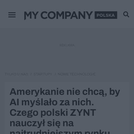
Menu główne
REKLAMA
TYLKO U NAS
STARTUPY
NOWE TECHNOLOGIE
Amerykanie nie chcą, by
AI myślało za nich.
Czego polski ZYNT
nauczył się na
najtrudniejszym rynku