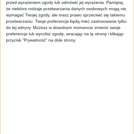
przed wyrażeniem zgody lub odmówić jej wyrażenia.
Pamiętaj,
najwyższej półki
że niektóre rodzaje przetwarzania danych osobowych mogą nie
wymagać Twojej zgody, ale masz prawo sprzeciwić się takiemu
przetwarzaniu. Twoje preferencje będą mieć zastosowanie tylko
Za projektem stoją
Fryderyk Wiatrowski i
do tej witryny. Możesz w dowolnym momencie zmienić swoje
Peter Albert
, byli inżynierowie Mety,
preferencje lub wycofać zgodę, wracając na tę stronę i klikając
wspierani przez ekspertów z Amazona, Google
przycisk "Prywatność" na dole strony.
i Tesli. Ich wizja przyciągnęła elitę światowego
biznesu. Obok funduszu Accel, w rundzie
uczestniczyły fundusze Bek Ventures, Kaya
VC, Inovo VC i Tenacity Capital.
Lista inwestorów prywatnych wygląda
następująco:
Stewart Butterfield i Cal
Henderson (współtwórcy Slacka)
, Victor
Riparbelli (Synthesia), Koen Bok i Jorn van
Dijk (Framer), Joel Hellermark (Sana), Jack
Zhang (Airwallex), Shaan Puri, Max Mullen
(Instacart), Alex Bouaziz (Deel), Lenny
Rachitsky, Harry Stebbings oraz