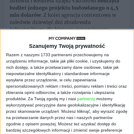
zdrowia i wellness dzięki Viktorowi
obniżyła
budżet jednego projektu budowlanego o 4,5
mln dolarów
. Z kolei agencja contentowa w
zaledwie dziewięć dni zbudowała
infrastrukturę dla biznesu generującego
milion dolarów rocznie – bez powiększania
zespołu. Innym przykładem jest firma z
Szanujemy Twoją prywatność
branży architektury krajobrazu, która w dwa
Razem z naszymi 1733 partnerami przechowujemy na
tygodnie uruchomiła aż
63 automatyzacje w
urządzeniu informacje, takie jak pliki cookie, i uzyskujemy do
działach HR, windykacji i obsługi poczty
.
nich dostęp, a także przetwarzamy dane osobowe, takie jak
niepowtarzalne identyfikatory i standardowe informacje
Efektem pracy Viktora nie jest tylko tekst na
wysyłane przez urządzenie, w celu zapewniania
czacie, ale
gotowy materiał
: raport, arkusz
spersonalizowanych reklam i treści, pomiaru reklam i treści oraz
kalkulacyjny, prezentacja, dashboard czy
zbierania opinii odbiorców, a także rozwijania i ulepszania
zmiana w kodzie. Zespół otrzymuje gotowy
produktów.
Za Twoją zgodą my i nasi
partnerzy
możemy
wykorzystywać precyzyjne dane geolokalizacyjne i identyfikację
wynik bez konieczności ręcznego „sklejania”
przez skanowanie urządzeń. Możesz kliknąć, aby wyrazić zgodę
danych z różnych aplikacji.
na przetwarzanie danych przez nas i naszych partnerów
zgodnie z opisem powyżej. Możesz też uzyskać dostęp do
Zespół i inwestorzy z
bardziej szczegółowych informacji i zmienić swoje preferencje