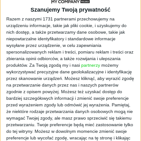
garażu. Dzięki wysiłkowi i całonocnym
Szanujemy Twoją prywatność
lutowaniom produktów wspólnikom udało się
Razem z naszymi 1731 partnerami przechowujemy na
nie tylko przetrwać pierwszy rok, ale też
urządzeniu informacje, takie jak pliki cookie, i uzyskujemy do
znacząco rozwinąć firmę. W 2021 r. miała
nich dostęp, a także przetwarzamy dane osobowe, takie jak
blisko 60 mln zł przychodów. – Moi koledzy z
niepowtarzalne identyfikatory i standardowe informacje
Luxona zostali poproszeni na jednej z
wysyłane przez urządzenie, w celu zapewniania
konferencji, by opowiedzieli o tym, jakie są
spersonalizowanych reklam i treści, pomiaru reklam i treści oraz
komponenty sukcesu startupu. Podali kilka,
zbierania opinii odbiorców, a także rozwijania i ulepszania
produktów.
Za Twoją zgodą my i nasi
partnerzy
możemy
ale najważniejszy był „komponent
wykorzystywać precyzyjne dane geolokalizacyjne i identyfikację
zapierdalania”. Takie były nasze początki,
przez skanowanie urządzeń. Możesz kliknąć, aby wyrazić zgodę
praca po 16 godzin dziennie – wspomina.
na przetwarzanie danych przez nas i naszych partnerów
zgodnie z opisem powyżej. Możesz też uzyskać dostęp do
Firma przez lata rozwijała się wyłącznie
bardziej szczegółowych informacji i zmienić swoje preferencje
z pieniędzy wspólników i zysków ze
przed wyrażeniem zgody lub odmówić jej wyrażenia.
Pamiętaj,
sprzedaży. Pierwsza runda venture capital
że niektóre rodzaje przetwarzania danych osobowych mogą nie
odbyła się dopiero w 2012 r. – zaangażował się
wymagać Twojej zgody, ale masz prawo sprzeciwić się takiemu
w nią anioł biznesu Krystian Stypuła. Polski
przetwarzaniu. Twoje preferencje będą mieć zastosowanie tylko
do tej witryny. Możesz w dowolnym momencie zmienić swoje
rynek startupowy dopiero raczkował. Luxon
preferencje lub wycofać zgodę, wracając na tę stronę i klikając
LED pozyskał 1,5 mln zł, przy czym w ciągu