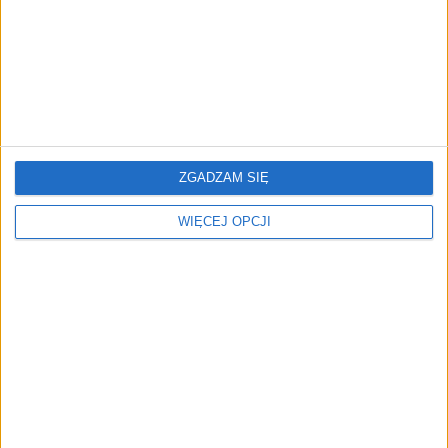
Po milionowym
Ryvu Therapeutics z
finansowaniu czas na
potężnym zastrzykiem
ZGADZAM SIĘ
śmigłowiec. FlyFocus
gotówki. Blisko 20 mln zł
prezentuje
od NCBR na walkę z
WIĘCEJ OPCJI
autonomicznego
rakiem
KURIERA
Cellis z prestiżową
Polskie drony bez
nagrodą od fundacji
chińskich części. Startup