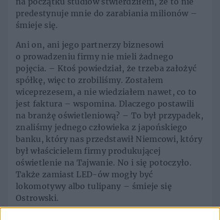
na początku studiów stwierdziłem, że to nie
predestynuje mnie do zarabiania milionów –
śmieje się.
Ani on, ani jego partnerzy biznesowi
o prowadzeniu firmy nie mieli żadnego
pojęcia. – Ktoś powiedział, że trzeba założyć
spółkę, więc to zrobiliśmy. Zostałem
wiceprezesem, a nie wiedziałem nawet, co to
jest faktura – wspomina. Dlaczego postawili
na branżę oświetleniową? – To był przypadek,
znaliśmy jednego człowieka z japońskiego
banku, który nas przedstawił Niemcowi, który
był właścicielem firmy produkującej
oświetlenie na Tajwanie. No i się potoczyło.
Także zamiast LED-ów mogły być
lokomotywy albo tulipany – śmieje się
Ostrowski.
Biznes rozpoczął się od przysłowiowego