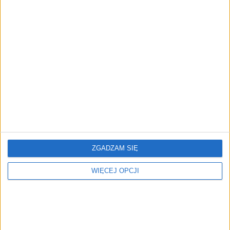
ZOBACZ RÓWNIEŻ
Charakter źródło
Czego obawiają się polscy
pierwotnej wielkości
przedsiębiorcy. Oto
największe zagrożenia
(raport)
ZGADZAM SIĘ
WIĘCEJ OPCJI
Po 50. czas na zmianę?
Europejczycy cenią