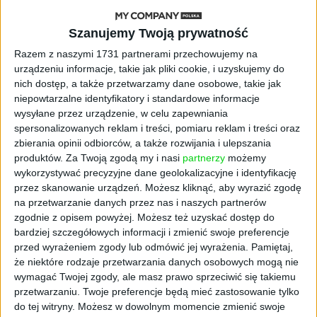
wyznaczonych terminów i wywiązują się ze
zobowiązań. Cechy strategów, które często
Szanujemy Twoją prywatność
drażnią innych pracowników, to: skrajna
Razem z naszymi 1731 partnerami przechowujemy na
niezależność, perfekcjonizm, niecierpliwość,
urządzeniu informacje, takie jak pliki cookie, i uzyskujemy do
gorliwość w realizacji zadań, pewność siebie
nich dostęp, a także przetwarzamy dane osobowe, takie jak
niepowtarzalne identyfikatory i standardowe informacje
oraz przekonanie, że zawsze mają rację.
wysyłane przez urządzenie, w celu zapewniania
Firmy
spersonalizowanych reklam i treści, pomiaru reklam i treści oraz
zbierania opinii odbiorców, a także rozwijania i ulepszania
Źle się czują w firmach, w których
produktów.
Za Twoją zgodą my i nasi
partnerzy
możemy
wykorzystywać precyzyjne dane geolokalizacyjne i identyfikację
przestrzeganie utartych reguł lub
przez skanowanie urządzeń. Możesz kliknąć, aby wyrazić zgodę
szczególnych procedur jest ważniejsze od
na przetwarzanie danych przez nas i naszych partnerów
twórczych pomysłów i konkretnych dokonań.
zgodnie z opisem powyżej. Możesz też uzyskać dostęp do
Cenią przełożonych, którzy są
bardziej szczegółowych informacji i zmienić swoje preferencje
kompetentnymi ludźmi i ufają podwładnym,
przed wyrażeniem zgody lub odmówić jej wyrażenia.
Pamiętaj,
dając im wolność w realizacji powierzonych
że niektóre rodzaje przetwarzania danych osobowych mogą nie
zadań.
wymagać Twojej zgody, ale masz prawo sprzeciwić się takiemu
przetwarzaniu. Twoje preferencje będą mieć zastosowanie tylko
Przełożeni
do tej witryny. Możesz w dowolnym momencie zmienić swoje