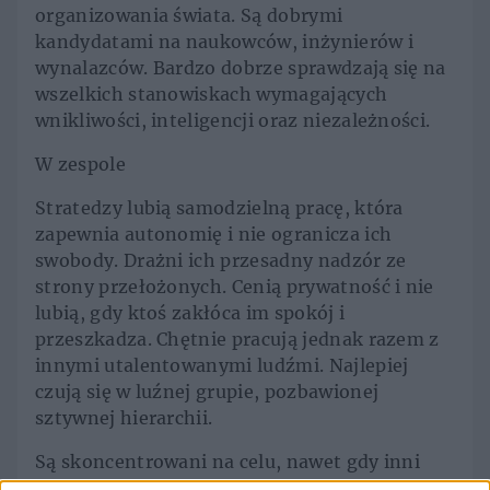
organizowania świata. Są dobrymi
kandydatami na naukowców, inżynierów i
wynalazców. Bardzo dobrze sprawdzają się na
wszelkich stanowiskach wymagających
wnikliwości, inteligencji oraz niezależności.
W zespole
Stratedzy lubią samodzielną pracę, która
zapewnia autonomię i nie ogranicza ich
swobody. Drażni ich przesadny nadzór ze
strony przełożonych. Cenią prywatność i nie
lubią, gdy ktoś zakłóca im spokój i
przeszkadza. Chętnie pracują jednak razem z
innymi utalentowanymi ludźmi. Najlepiej
czują się w luźnej grupie, pozbawionej
sztywnej hierarchii.
Są skoncentrowani na celu, nawet gdy inni
tracą do z oczu. Zawsze dotrzymują