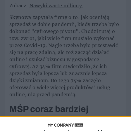
Zobacz:
Nawyki warte miliony
Skynowa zapytała firmy o to, jak oceniają
sprzedaż w dobie pandemii, kiedy trzeba było
dokonać "cyfrowego pivotu". Chodzi tutaj o
tzw. zwrot, jaki wiele firm musiało wykonać
przez Covid-19. Nagle trzeba było przestawić
się na pracę zdalną, ale też zacząć działać
online i szukać biznesu w gospodarce
cyfrowej. Aż 34% firm stwierdziło, że ich
sprzedaż była lepsza lub znacznie lepsza
dzięki zmianom. Do tego 74% zaczęło
oferować o wiele więcej produktów i usług
online, niż przed pandemią.
MŚP coraz bardziej
docenia cyfrowy biznes