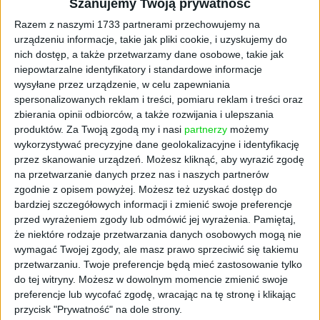
Szanujemy Twoją prywatność
Najlepiej sytuacja wyglądała dla firm średnich,
Razem z naszymi 1733 partnerami przechowujemy na
zatrudniających od 50 do 99 osób.
urządzeniu informacje, takie jak pliki cookie, i uzyskujemy do
Odnotowały one przeciętnie o 46% lepszą
nich dostęp, a także przetwarzamy dane osobowe, takie jak
sprzedaż niż przed Covid-19. Ta sama grupa
niepowtarzalne identyfikatory i standardowe informacje
firm najbardziej postawiła też na cyfrowy
wysyłane przez urządzenie, w celu zapewniania
spersonalizowanych reklam i treści, pomiaru reklam i treści oraz
biznes - aż 81% zdeklarowało, że bardzo
zbierania opinii odbiorców, a także rozwijania i ulepszania
skupia się na sprzedaży online.
produktów.
Za Twoją zgodą my i nasi
partnerzy
możemy
Przedsiębiorstwa przyznały również, że
wykorzystywać precyzyjne dane geolokalizacyjne i identyfikację
cyfrowe narzędzia pozwoliły im poprawić
przez skanowanie urządzeń. Możesz kliknąć, aby wyrazić zgodę
jakość obsługi klienta. Dla 57% był to
na przetwarzanie danych przez nas i naszych partnerów
priorytet i dzięki cyfrowym narzędziom
zgodnie z opisem powyżej. Możesz też uzyskać dostęp do
kontakt z klientami jest łatwiejszy i
bardziej szczegółowych informacji i zmienić swoje preferencje
przed wyrażeniem zgody lub odmówić jej wyrażenia.
Pamiętaj,
komunikacja przebiega sprawniej.
że niektóre rodzaje przetwarzania danych osobowych mogą nie
Sprawdź:
Ile można zarobić w Adobe Stock
wymagać Twojej zgody, ale masz prawo sprzeciwić się takiemu
przetwarzaniu. Twoje preferencje będą mieć zastosowanie tylko
Firmy przyznały również, że postawiły
do tej witryny. Możesz w dowolnym momencie zmienić swoje
bardziej na serwisy społecznościowe.
preferencje lub wycofać zgodę, wracając na tę stronę i klikając
przycisk "Prywatność" na dole strony.
Wykorzystują te sieci do docierania do