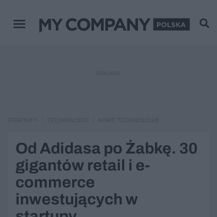
Menu główne
REKLAMA
STARTUPY
TECHNOLOGIE
NOWE TECHNOLOGIE
Od Adidasa po Żabkę. 30
gigantów retail i e-
commerce
inwestujących w
startupy