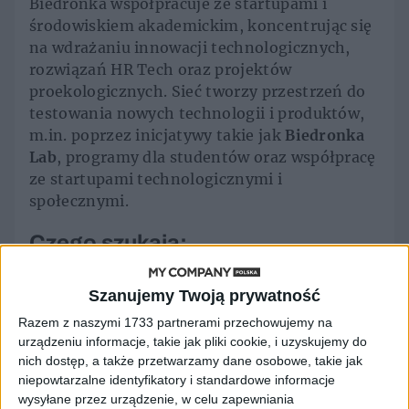
Biedronka współpracuje ze startupami i
środowiskiem akademickim, koncentrując się
na wdrażaniu innowacji technologicznych,
rozwiązań HR Tech oraz projektów
proekologicznych. Sieć tworzy przestrzeń do
testowania nowych technologii i produktów,
m.in. poprzez inicjatywy takie jak
Biedronka
Lab
, programy dla studentów oraz współpracę
ze startupami technologicznymi i
społecznymi.
Czego szukają:
Szanujemy Twoją prywatność
HR Tech:
Technologie wspierające rekrutację i
Razem z naszymi 1733 partnerami przechowujemy na
rozwój pracowników.
urządzeniu informacje, takie jak pliki cookie, i uzyskujemy do
nich dostęp, a także przetwarzamy dane osobowe, takie jak
niepowtarzalne identyfikatory i standardowe informacje
Foodtech i sustainability:
Innowacje
wysyłane przez urządzenie, w celu zapewniania