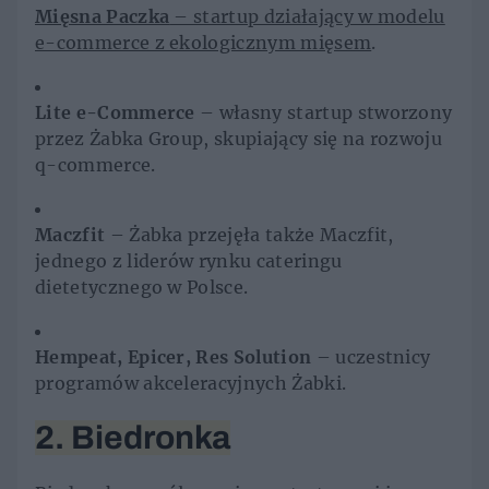
Mięsna Paczka
– startup działający w modelu
e-commerce z ekologicznym mięsem
.
Lite e-Commerce
– własny startup stworzony
przez Żabka Group, skupiający się na rozwoju
q-commerce.
Maczfit
– Żabka przejęła także Maczfit,
jednego z liderów rynku cateringu
dietetycznego w Polsce.
Hempeat, Epicer, Res Solution
– uczestnicy
programów akceleracyjnych Żabki.
2. Biedronka