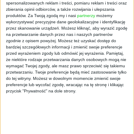
przeciwdziałające marnowaniu żywności i
spersonalizowanych reklam i treści, pomiaru reklam i treści oraz
wspierające zrównoważony rozwój.
zbierania opinii odbiorców, a także rozwijania i ulepszania
produktów.
Za Twoją zgodą my i nasi
partnerzy
możemy
wykorzystywać precyzyjne dane geolokalizacyjne i identyfikację
Retailtech i logistyczne IoT:
Rozwiązania
przez skanowanie urządzeń. Możesz kliknąć, aby wyrazić zgodę
zwiększające efektywność łańcucha dostaw i
na przetwarzanie danych przez nas i naszych partnerów
jakości obsługi.
zgodnie z opisem powyżej. Możesz też uzyskać dostęp do
bardziej szczegółowych informacji i zmienić swoje preferencje
przed wyrażeniem zgody lub odmówić jej wyrażenia.
Pamiętaj,
Innowacje produktowe:
Nowe receptury i
że niektóre rodzaje przetwarzania danych osobowych mogą nie
wymagać Twojej zgody, ale masz prawo sprzeciwić się takiemu
produkty spożywcze opracowywane we
przetwarzaniu. Twoje preferencje będą mieć zastosowanie tylko
współpracy z uczelniami.
do tej witryny. Możesz w dowolnym momencie zmienić swoje
preferencje lub wycofać zgodę, wracając na tę stronę i klikając
Jak działają:
przycisk "Prywatność" na dole strony.
Biedronka współpracuje z firmami
technologicznymi, uczelniami i startupami,
oferując pilotaże w sklepach i centrach
dystrybucyjnych oraz finansowe i
organizacyjne wsparcie rozwoju pomysłów.