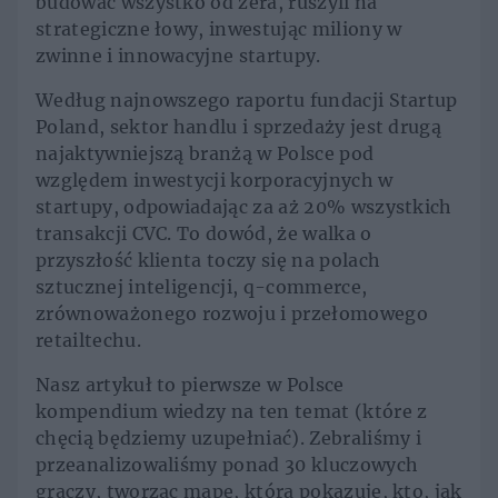
budować wszystko od zera, ruszyli na
strategiczne łowy, inwestując miliony w
zwinne i innowacyjne startupy.
Według najnowszego raportu fundacji Startup
Poland, sektor handlu i sprzedaży jest drugą
najaktywniejszą branżą w Polsce pod
względem inwestycji korporacyjnych w
startupy, odpowiadając za aż 20% wszystkich
transakcji CVC. To dowód, że walka o
przyszłość klienta toczy się na polach
sztucznej inteligencji, q-commerce,
zrównoważonego rozwoju i przełomowego
retailtechu.
Nasz artykuł to pierwsze w Polsce
kompendium wiedzy na ten temat (które z
chęcią będziemy uzupełniać). Zebraliśmy i
przeanalizowaliśmy ponad 30 kluczowych
graczy, tworząc mapę, która pokazuje, kto, jak