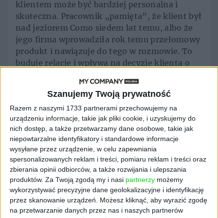
klientem może być bardziej personalna i
skuteczna. Pracownik „pamięta”, że klient był
nad jeziorem Como siedem lat temu, albo że
jego firma wprowadziła rok temu przełomowy
produkt i nawiązuje do tego w rozmowie. To
buduje relacje i wpływa na decyzje klienta o
wyborze naszych usług. Dodatkowo
automatycznie agent aktualizuje BattleKarty
Szanujemy Twoją prywatność
do sprzedaży – wcześniej robiliśmy je ręcznie
Razem z naszymi 1733 partnerami przechowujemy na
co pół roku.
urządzeniu informacje, takie jak pliki cookie, i uzyskujemy do
Myślę, że warto wyjaśnić osobom spoza
nich dostęp, a także przetwarzamy dane osobowe, takie jak
niepowtarzalne identyfikatory i standardowe informacje
orbity marketingu i sprzedaży czym są
wysyłane przez urządzenie, w celu zapewniania
BattleKarty?
spersonalizowanych reklam i treści, pomiaru reklam i treści oraz
zbierania opinii odbiorców, a także rozwijania i ulepszania
To nawiązanie do gier z kartami postaci.
produktów.
Za Twoją zgodą my i nasi
partnerzy
możemy
Chodzi o porównanie naszego produktu do
wykorzystywać precyzyjne dane geolokalizacyjne i identyfikację
konkurencji i wykazanie w czym ten produkt
przez skanowanie urządzeń. Możesz kliknąć, aby wyrazić zgodę
jest lepszy, gdzie różni się cenowo itp. Takie
na przetwarzanie danych przez nas i naszych partnerów