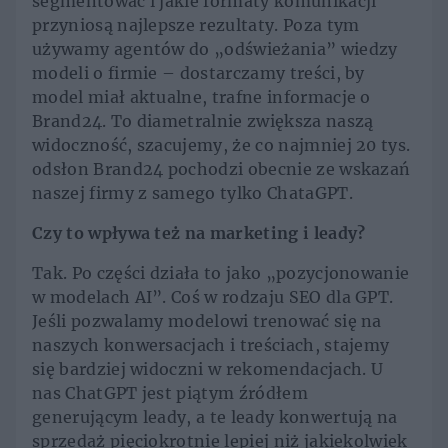
segmentować i jakie formaty komunikacji
przyniosą najlepsze rezultaty. Poza tym
używamy agentów do „odświeżania” wiedzy
modeli o firmie – dostarczamy treści, by
model miał aktualne, trafne informacje o
Brand24. To diametralnie zwiększa naszą
widoczność, szacujemy, że co najmniej 20 tys.
odsłon Brand24 pochodzi obecnie ze wskazań
naszej firmy z samego tylko ChataGPT.
Czy to wpływa też na marketing i leady?
Tak. Po części działa to jako „pozycjonowanie
w modelach AI”. Coś w rodzaju SEO dla GPT.
Jeśli pozwalamy modelowi trenować się na
naszych konwersacjach i treściach, stajemy
się bardziej widoczni w rekomendacjach. U
nas ChatGPT jest piątym źródłem
generującym leady, a te leady konwertują na
sprzedaż pięciokrotnie lepiej niż jakiekolwiek