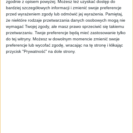
zestawienia agenci AI robią dla nas w czasie
zgodnie z opisem powyżej. Możesz też uzyskać dostęp do
rzeczywistym.
bardziej szczegółowych informacji i zmienić swoje preferencje
przed wyrażeniem zgody lub odmówić jej wyrażenia.
Pamiętaj,
Czy wdrożenie wpłynęło na strukturę
że niektóre rodzaje przetwarzania danych osobowych mogą nie
zespołu? Czy doprowadziło do zwolnień,
wymagać Twojej zgody, ale masz prawo sprzeciwić się takiemu
przetwarzaniu. Twoje preferencje będą mieć zastosowanie tylko
czego tak bardzo obawiają się dziś
do tej witryny. Możesz w dowolnym momencie zmienić swoje
pracownicy?
preferencje lub wycofać zgodę, wracając na tę stronę i klikając
przycisk "Prywatność" na dole strony.
My nie patrzymy na AI jako na narzędzie
zastępujące ludzi, lecz dające im
„supermoce”. Nie chodzi o zwiększanie ilości
wprost np. żebyś pisał 100 artykułów zamiast
20 (choć to też jest możliwe), ale o
podniesienie jakości pracy. Wolimy
inwestować w podnoszenie poziomu zespołu
niż krótkoterminowo ciąć etaty. W praktyce
wdrożenie agentów wymagało jednak zmian
organizacyjnych: szkolenia, zmiany rutyn,
stworzenia przestrzeni (np. „kreatywne
piątki”), gdzie ludzie eksperymentują z