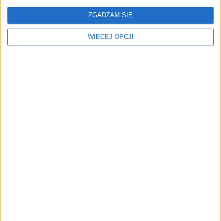
ZGADZAM SIĘ
WIĘCEJ OPCJI
REKLAMA
ZOBACZ RÓWNIEŻ