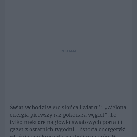
REKLAMA
Ś
wiat wchodzi w erę słońca i wiatru”. „Zielona
energia pierwszy raz pokonała węgiel”. To
tylko niektóre nagłówki światowych portali i
gazet z ostatnich tygodni. Historia energetyki
właśnie przekroczyła symboliczny próg. W