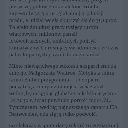
pierwszej połowie roku zielone źródła
zapewniły 34,3 proc. globalnej produkcji
prądu, a udział węgla skurczył się do 31,1 proc.
To efekt żmudnej pracy tysięcy turbin
wiatrowych, milionów paneli
fotowoltaicznych, ambitnych polityk
klimatycznych i rosnącej świadomości, że czas
paliw kopalnych powoli dobiega końca.
Mimo niewątpliwego sukcesu eksperci studzą
emocje. Małgorzata Wiatros-Motyka z think
tanku Ember przypomina – to dopiero
początek, a tempo zmian jest wciąż zbyt
wolne, by osiągnąć globalne cele klimatyczne.
Do 2030 r. świat powinien potroić moc OZE.
Tymczasem, według najnowszego raportu IEA
Renewables, uda się ją tylko podwoić.
Co ciekawe, wspomniany rekord to w znacznej