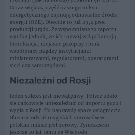
niskiego (jak na Polskę) poziomu 56,2 proc.
Coraz większą część naszego miksu
energetycznego zajmują odnawialne źródła
energii (OZE). Obecnie to już 29,4 proc.
produkcji prądu. Ze wspomnianego raportu
wynika jednak, że ich rozwój wciąż hamują
biurokracja, niejasne przepisy i brak
współpracy między instytucjami:
ministerstwami, regulatorami, operatorami
sieci czy samorządami.
Niezależni od Rosji
Jeden sukces jest niewątpliwy: Polsce udało
się całkowicie uniezależnić od importu gazu i
węgla z Rosji. To naprawdę spore osiągnięcie.
Obecnie udział rosyjskich surowców w
polskim miksie jest zerowy. Tymczasem
jeszcze 10 lat temu ze Wschodu