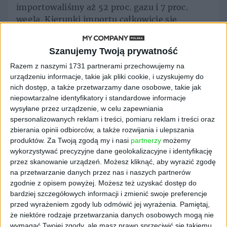
importowaliśmy aż 52 proc. gazu i 7 proc.
węgla. Kierunki importu całkowicie się
zmieniły – obecnie głównymi dostawcami są
Arabia Saudyjska (29 proc.), Norwegia (18
Szanujemy Twoją prywatność
proc.) i USA (17 proc.).
Razem z naszymi 1731 partnerami przechowujemy na
Kacper Kwidziński, analityk Forum Energii,
urządzeniu informacje, takie jak pliki cookie, i uzyskujemy do
nich dostęp, a także przetwarzamy dane osobowe, takie jak
podkreśla, że mimo całkowitego
niepowtarzalne identyfikatory i standardowe informacje
uniezależnienia się od surowców z Rosji,
wysyłane przez urządzenie, w celu zapewniania
rachunki za import paliw kopalnych wciąż są
spersonalizowanych reklam i treści, pomiaru reklam i treści oraz
gigantyczne. – W 2024 r. Polska zapłaciła za
zbierania opinii odbiorców, a także rozwijania i ulepszania
nie aż 112 mld zł – w tym 1,5 mld przypadło na
produktów.
Za Twoją zgodą my i nasi
partnerzy
możemy
końcowe dostawy z Rosji. Od 2015 r. koszt
wykorzystywać precyzyjne dane geolokalizacyjne i identyfikację
importu surowców energetycznych wyniósł
przez skanowanie urządzeń. Możesz kliknąć, aby wyrazić zgodę
na przetwarzanie danych przez nas i naszych partnerów
łącznie 1,2 bln zł. Jednocześnie rośnie ogólna
zgodnie z opisem powyżej. Możesz też uzyskać dostęp do
zależność Polski od importu nośników energii.
bardziej szczegółowych informacji i zmienić swoje preferencje
To pokazuje, że mimo częściowego postępu
przed wyrażeniem zgody lub odmówić jej wyrażenia.
Pamiętaj,
transformacji energetycznej, polska
że niektóre rodzaje przetwarzania danych osobowych mogą nie
gospodarka nadal w ogromnym stopniu
wymagać Twojej zgody, ale masz prawo sprzeciwić się takiemu