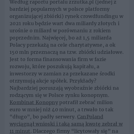
Według raportu portalu zrzutka.pl (jednej z
bardziej popularnych w polsce platformy
organizującej zbiórki) rynek crowdfundingu w
2021 roku będzie wart dwa miliardy złotych i
urośnie o miliard w porównaniu z rokiem
poprzednim. Najwięcej, bo aż 1,5 miliarda
Polacy przekażą na cele charytatywne, a ok
150 mln przeznaczą na tzw. zbiórki udziałowe.
Jest to forma finansowania firm w fazie
rozwoju, które poszukują kapitału, a
inwestorzy w zamian za przekazane środki
otrzymują akcje spółek. Przykłady?
Najbardziej poruszają wyobraźnie zbiórki na
rodzącym się w Polsce rynku konopnym.
Kombinat Konopny
potrafił zebrać milion
euro w mniej niż 40 minut, a trwało to tak
“długo”, bo padły serwery.
CanPoland
wyciągnął wnioski i taką samą kwotę zebrał w
11 minut
. Dlaczego firmy “licytowały się” na