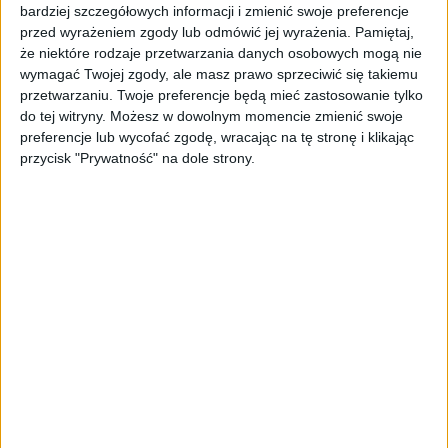
- To spora szansa dla startupów z ciekawym
bardziej szczegółowych informacji i zmienić swoje preferencje
pomysłem, które będą potrzebowały
przed wyrażeniem zgody lub odmówić jej wyrażenia.
Pamiętaj,
szybkiego finansowania i przeskoczenia tej
że niektóre rodzaje przetwarzania danych osobowych mogą nie
największej bariery rozwojowej dla każdej
wymagać Twojej zgody, ale masz prawo sprzeciwić się takiemu
małej firmy.
przetwarzaniu. Twoje preferencje będą mieć zastosowanie tylko
do tej witryny. Możesz w dowolnym momencie zmienić swoje
Jednak “coś” za “coś”. Zwiększony limit
preferencje lub wycofać zgodę, wracając na tę stronę i klikając
przycisk "Prywatność" na dole strony.
zbiórek na cele gospodarcze poniesie za sobą
znacznie więcej obowiązków. Zbierać
funduszy nie będzie już tak łatwo i co
najważniejsze crowdfunding będzie znacznie
bardziej kontrolowany.
– Portale i platformy, które będą zajmowały
się internetowymi zbiórkami na cele
biznesowe będa musiay działać zgodnie z
licencją i podlegać pod Komisję Nadzoru
Finansowego, czyli tak jak inne instytucje
finansowe jak np. banki – podkreśla
Oniszczuk. Zezwolenie ma działać na terenie