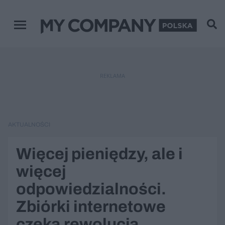
Menu główne
REKLAMA
AKTUALNOŚCI
Więcej pieniędzy, ale i
więcej
odpowiedzialności.
Zbiórki internetowe
czeka rewolucja