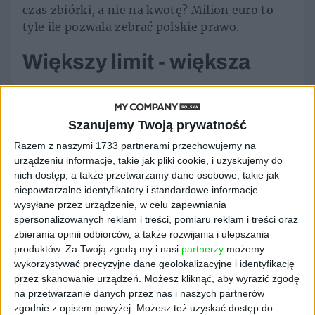
czas zbiórki, a nie na kwotę? Milion euro to
tyle ile pozwala zebrać polskie prawo.
Większy limit - większa
kontrola
Szanujemy Twoją prywatność
– Jednak to się zmieni, a pod koniec roku
mają wejść nowe regulacje dotyczące
Razem z naszymi 1733 partnerami przechowujemy na
urządzeniu informacje, takie jak pliki cookie, i uzyskujemy do
finansowania społecznościowego dla
nich dostęp, a także przetwarzamy dane osobowe, takie jak
przedsięwzięć gospodarczych. W projekcie
niepowtarzalne identyfikatory i standardowe informacje
ustawy limit został podniesiony z miliona
wysyłane przez urządzenie, w celu zapewniania
euro do aż pięciu. Jednak zanim dojdziemy do
spersonalizowanych reklam i treści, pomiaru reklam i treści oraz
maksymalnej kwoty będzie obowiązywała
zbierania opinii odbiorców, a także rozwijania i ulepszania
stawka przejściowa w wysokości 2,5 mln euro.
produktów.
Za Twoją zgodą my i nasi
partnerzy
możemy
Podwyższony limit będzie obowiązywał od
wykorzystywać precyzyjne dane geolokalizacyjne i identyfikację
przez skanowanie urządzeń. Możesz kliknąć, aby wyrazić zgodę
listopada 2023 roku – mówi
Maciej Oniszczuk
na przetwarzanie danych przez nas i naszych partnerów
z kancelarii Oniszczuk & Associates. I dodaje:
zgodnie z opisem powyżej. Możesz też uzyskać dostęp do