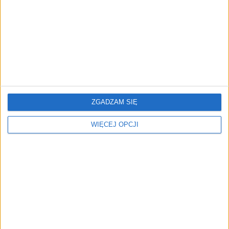
ZOBACZ RÓWNIEŻ
Clicktrans z nową
Polski telefoniczny
inwestycją. "Chcemy stać
asystent AI trafia do
ZGADZAM SIĘ
się pierwszym wyborem w
restauracji. "Alexander to
Europie"
pełnoprawny pracownik
WIĘCEJ OPCJI
od konkretnych zadań"
Polska logistyka
Znamy program
potrzebuje nowej
Konferencji Smart