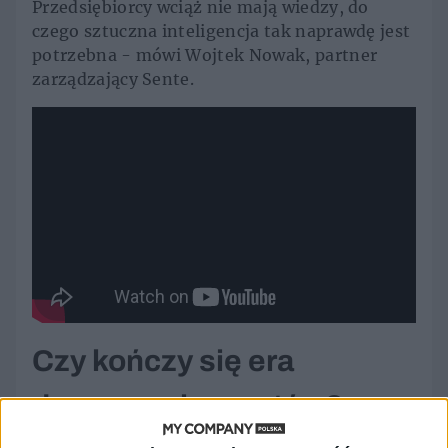
Przedsiębiorcy wciąż nie mają wiedzy, do
czego sztuczna inteligencja tak naprawdę jest
potrzebna - mówi Wojtek Nowak, partner
zarządzający Sente.
Czy kończy się era
darmowych zwrotów?