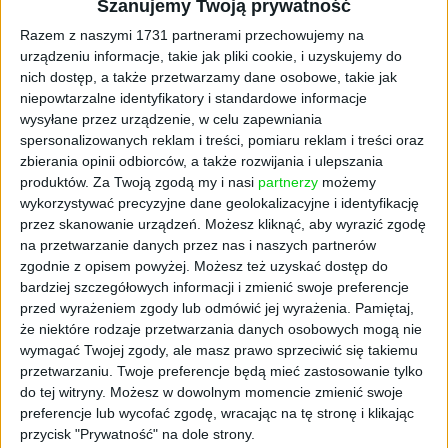
Wywiad z Łukaszem
Szanujemy Twoją prywatność
Razem z naszymi 1731 partnerami przechowujemy na
Wolskim
urządzeniu informacje, takie jak pliki cookie, i uzyskujemy do
nich dostęp, a także przetwarzamy dane osobowe, takie jak
"Darmowe zwroty" to bardzo powszechny mit
niepowtarzalne identyfikatory i standardowe informacje
wysyłane przez urządzenie, w celu zapewniania
- ich koszt zazwyczaj jest de facto wliczony w
spersonalizowanych reklam i treści, pomiaru reklam i treści oraz
cenę produktu. Zmienia się natomiast
zbierania opinii odbiorców, a także rozwijania i ulepszania
myślenie o samych zwrotach - im ich więcej,
produktów.
Za Twoją zgodą my i nasi
partnerzy
możemy
tym gorzej dla naszej planety, ludzie
wykorzystywać precyzyjne dane geolokalizacyjne i identyfikację
zaczynają zwracać na to uwagę - przekonuje
przez skanowanie urządzeń. Możesz kliknąć, aby wyrazić zgodę
Łukasz Wolski, starszy dyrektor operacyjny,
na przetwarzanie danych przez nas i naszych partnerów
GXO.
zgodnie z opisem powyżej. Możesz też uzyskać dostęp do
bardziej szczegółowych informacji i zmienić swoje preferencje
przed wyrażeniem zgody lub odmówić jej wyrażenia.
Pamiętaj,
że niektóre rodzaje przetwarzania danych osobowych mogą nie
wymagać Twojej zgody, ale masz prawo sprzeciwić się takiemu
przetwarzaniu. Twoje preferencje będą mieć zastosowanie tylko
do tej witryny. Możesz w dowolnym momencie zmienić swoje
preferencje lub wycofać zgodę, wracając na tę stronę i klikając
przycisk "Prywatność" na dole strony.