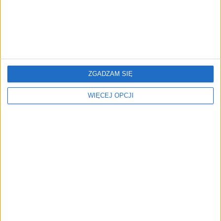
REKLAMA
ZGADZAM SIĘ
WIĘCEJ OPCJI
ZOBACZ RÓWNIEŻ
Rekordowa kara dla
Microamp pozyskuje 6,5
AliExpress. Unia
mln euro oraz strategiczne