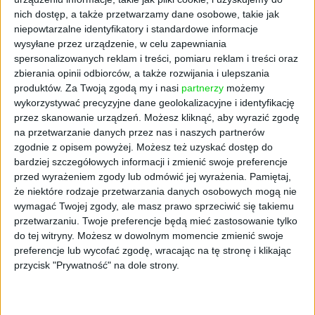
ma być nowe Europejskie Centrum ds.
nich dostęp, a także przetwarzamy dane osobowe, takie jak
Odporności Demokratycznej, które zgromadzi
niepowtarzalne identyfikatory i standardowe informacje
wiedzę fachową i zasoby UE i państw
wysyłane przez urządzenie, w celu zapewniania
spersonalizowanych reklam i treści, pomiaru reklam i treści oraz
członkowskich w celu zwiększenia odporności
zbierania opinii odbiorców, a także rozwijania i ulepszania
demokratycznej.
produktów.
Za Twoją zgodą my i nasi
partnerzy
możemy
wykorzystywać precyzyjne dane geolokalizacyjne i identyfikację
– Staramy się wspierać państwa
przez skanowanie urządzeń. Możesz kliknąć, aby wyrazić zgodę
członkowskie, bo szanujemy ich kompetencje
na przetwarzanie danych przez nas i naszych partnerów
w tym zakresie, na przykład poprzez
zgodnie z opisem powyżej. Możesz też uzyskać dostęp do
tworzenie obserwatorium, centrum badania
bardziej szczegółowych informacji i zmienić swoje preferencje
dezinformacji i koordynacji działań, wymiany
przed wyrażeniem zgody lub odmówić jej wyrażenia.
Pamiętaj,
informacji pomiędzy państwami
że niektóre rodzaje przetwarzania danych osobowych mogą nie
członkowskimi, aby lepiej to zjawisko
wymagać Twojej zgody, ale masz prawo sprzeciwić się takiemu
przetwarzaniu. Twoje preferencje będą mieć zastosowanie tylko
rozumieć. Odwołujemy się też do aktu o
do tej witryny. Możesz w dowolnym momencie zmienić swoje
usługach cyfrowych – wskazuje, w rozmowie z
preferencje lub wycofać zgodę, wracając na tę stronę i klikając
agencją Newseria, Katarzyna Smyk.
przycisk "Prywatność" na dole strony.
Akt o usługach cyfrowych (DSA), na który
powołuje się Komisja, nakłada na największe