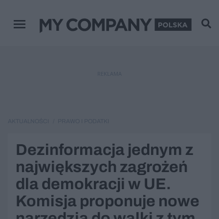
Menu główne
REKLAMA
AKTUALNOŚCI
PRAWO I PODATKI
Dezinformacja jednym z
największych zagrożeń
dla demokracji w UE.
Komisja proponuje nowe
narzędzia do walki z tym