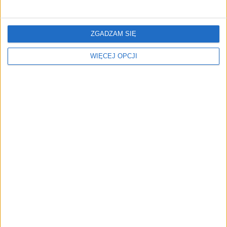
ZGADZAM SIĘ
WIĘCEJ OPCJI
Gotówka znowu jest
Prowokacja bartoszycka
królem. Pełny obraz
Kuczyńskiego
Euforyczna chciwość.
Program alkohol+
Pełny obraz Kuczyńskiego