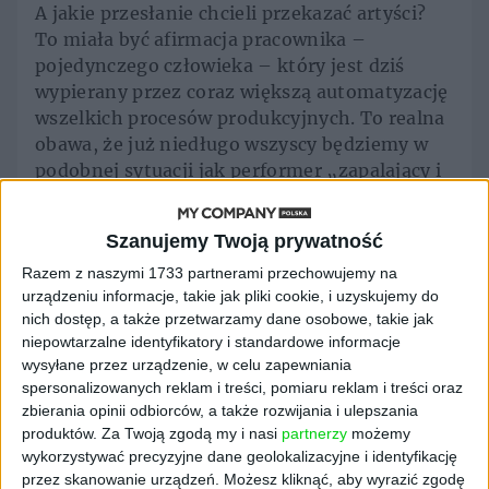
A jakie przesłanie chcieli przekazać artyści?
To miała być afirmacja pracownika –
pojedynczego człowieka – który jest dziś
wypierany przez coraz większą automatyzację
wszelkich procesów produkcyjnych. To realna
obawa, że już niedługo wszyscy będziemy w
podobnej sytuacji jak performer „zapalający i
gaszący światła na dworcu”. Będziemy tak
naprawdę absolutnie zbędni! Najbardziej
Szanujemy Twoją prywatność
istotny i znaczący jest jednak sposób
Razem z naszymi 1733 partnerami przechowujemy na
finansowania całego projektu. To jego sens
urządzeniu informacje, takie jak pliki cookie, i uzyskujemy do
oraz istota. Szwedzcy artyści przeznaczyli na
nich dostęp, a także przetwarzamy dane osobowe, takie jak
niego całą swoją nagrodę konkursową, a więc
niepowtarzalne identyfikatory i standardowe informacje
olbrzymią kwotę 7 mln koron – ok. 2,8 mln zł.
wysyłane przez urządzenie, w celu zapewniania
Przy początkowej pensji pracownika,
spersonalizowanych reklam i treści, pomiaru reklam i treści oraz
ustalonej na 21,6 tys. koron, pieniędzy
zbierania opinii odbiorców, a także rozwijania i ulepszania
wystarczy na 120 lat! Projekt w swoim
produktów.
Za Twoją zgodą my i nasi
partnerzy
możemy
wykorzystywać precyzyjne dane geolokalizacyjne i identyfikację
założeniu ma także uzmysłowić, w jaki sposób
przez skanowanie urządzeń. Możesz kliknąć, aby wyrazić zgodę
funkcjonuje „oprocentowanie