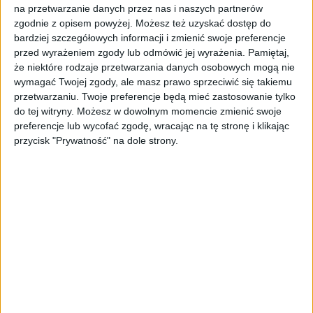
na przetwarzanie danych przez nas i naszych partnerów
skumulowanego kapitału”. Będzie ono
zgodnie z opisem powyżej. Możesz też uzyskać dostęp do
bowiem wpływało na stałą podwyżkę
bardziej szczegółowych informacji i zmienić swoje preferencje
zarobków performera, gdy w tym samym
przed wyrażeniem zgody lub odmówić jej wyrażenia.
Pamiętaj,
czasie realna płaca minimalna wzrośnie tylko
że niektóre rodzaje przetwarzania danych osobowych mogą nie
nieznacznie. Po głębszej analizie i chłodnym
wymagać Twojej zgody, ale masz prawo sprzeciwić się takiemu
przetwarzaniu. Twoje preferencje będą mieć zastosowanie tylko
przyjrzeniu się pomysłowi całe to
do tej witryny. Możesz w dowolnym momencie zmienić swoje
przedsięwzięcie jest oczywistym nawiązaniem
preferencje lub wycofać zgodę, wracając na tę stronę i klikając
do słynnej zasady zawierającej się w
przycisk "Prywatność" na dole strony.
powiedzeniu Miltona Friedmana There is no
such thing as a free lunch, co po polsku
znaczy: „Nie ma czegoś takiego jak darmowy
obiad”. Często wykorzystywany angielski
skrót tego powiedzenia, to
właśnie TINSTAAFL.
Projekt szwedzkich artystów jest bardzo
uczciwy, bo przeznaczyli oni na jego realizację
własne pieniądze, a więc nagrodę otrzymaną
za swoje kontrowersyjne dzieło. Co więcej,