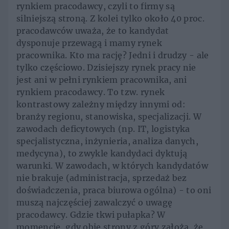
rynkiem pracodawcy, czyli to firmy są
silniejszą stroną. Z kolei tylko około 40 proc.
pracodawców uważa, że to kandydat
dysponuje przewagą i mamy rynek
pracownika. Kto ma rację? Jedni i drudzy - ale
tylko częściowo. Dzisiejszy rynek pracy nie
jest ani w pełni rynkiem pracownika, ani
rynkiem pracodawcy. To tzw. rynek
kontrastowy zależny między innymi od:
branży regionu, stanowiska, specjalizacji. W
zawodach deficytowych (np. IT, logistyka
specjalistyczna, inżynieria, analiza danych,
medycyna), to zwykle kandydaci dyktują
warunki. W zawodach, w których kandydatów
nie brakuje (administracja, sprzedaż bez
doświadczenia, praca biurowa ogólna) - to oni
muszą najczęściej zawalczyć o uwagę
pracodawcy. Gdzie tkwi pułapka? W
momencie, gdy obie strony z góry założą, że