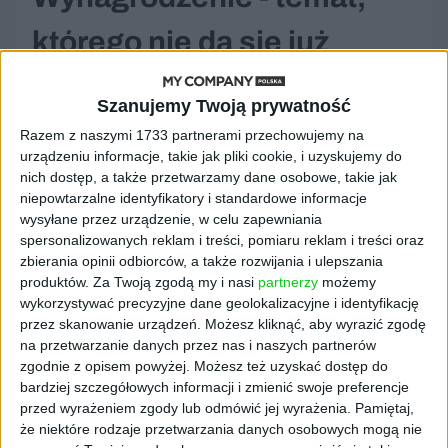
którego nie da się już
zamieść pod dywan
Szanujemy Twoją prywatność
Razem z naszymi 1733 partnerami przechowujemy na
Przez lata rozmowy o pieniądzach uchodziły
urządzeniu informacje, takie jak pliki cookie, i uzyskujemy do
za temat tabu rekrutacji. Wielu pracodawców
nich dostęp, a także przetwarzamy dane osobowe, takie jak
unikało go do momentu końcowych etapów,
niepowtarzalne identyfikatory i standardowe informacje
zakładając, że kandydat przyjdzie na rozmowę
wysyłane przez urządzenie, w celu zapewniania
z ciekawości, a dopiero później porówna
spersonalizowanych reklam i treści, pomiaru reklam i treści oraz
budżet do swoich oczekiwań. To podejście
zbierania opinii odbiorców, a także rozwijania i ulepszania
było wygodne dla firm, ale dla kandydatów
produktów.
Za Twoją zgodą my i nasi
partnerzy
możemy
wykorzystywać precyzyjne dane geolokalizacyjne i identyfikację
stało się jednym z najbardziej frustrujących
przez skanowanie urządzeń. Możesz kliknąć, aby wyrazić zgodę
elementów całego procesu. Jeżeli jakiś
na przetwarzanie danych przez nas i naszych partnerów
wniosek z raportu naprawdę bije po oczach, to
zgodnie z opisem powyżej. Możesz też uzyskać dostęp do
ten: 93 proc. specjalistów i 86 proc.
bardziej szczegółowych informacji i zmienić swoje preferencje
pracowników fizycznych chce widzieć widełki
przed wyrażeniem zgody lub odmówić jej wyrażenia.
Pamiętaj,
wynagrodzenia w ogłoszeniu. A mimo to
że niektóre rodzaje przetwarzania danych osobowych mogą nie