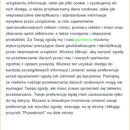
rozwiązania „plug-and-play” dla regionów o
urządzeniu informacje, takie jak pliki cookie, i uzyskujemy do
nich dostęp, a także przetwarzamy dane osobowe, takie jak
trudnym dostępie do energii, gdzie
niepowtarzalne identyfikatory i standardowe informacje
zapotrzebowanie na energię jest duże, a
wysyłane przez urządzenie, w celu zapewniania
budowa klasycznych turbin nieopłacalna lub
spersonalizowanych reklam i treści, pomiaru reklam i treści oraz
wręcz niemożliwa. Takim właśnie miejscem
zbierania opinii odbiorców, a także rozwijania i ulepszania
jest zlokalizowany w północnym Omanie
produktów.
Za Twoją zgodą my i nasi
partnerzy
możemy
Musandam. Region cechuje się dużym
wykorzystywać precyzyjne dane geolokalizacyjne i identyfikację
zapotrzebowaniem na zieloną energię,
przez skanowanie urządzeń. Możesz kliknąć, aby wyrazić zgodę
na przetwarzanie danych przez nas i naszych partnerów
niezbędną do budowy niezależnej
zgodnie z opisem powyżej. Możesz też uzyskać dostęp do
infrastruktury energetycznej, a równocześnie
bardziej szczegółowych informacji i zmienić swoje preferencje
ukształtowanie terenu ogranicza budowę
przed wyrażeniem zgody lub odmówić jej wyrażenia.
Pamiętaj,
tradycyjnych turbin wiatrowych. Półwysep
że niektóre rodzaje przetwarzania danych osobowych mogą nie
cechują natomiast znakomite warunki
wymagać Twojej zgody, ale masz prawo sprzeciwić się takiemu
wiatrowe - przez ponad 200 dni w roku wiatr
przetwarzaniu. Twoje preferencje będą mieć zastosowanie tylko
osiąga tam prędkość powyżej 50 km/h. Te
do tej witryny. Możesz w dowolnym momencie zmienić swoje
preferencje lub wycofać zgodę, wracając na tę stronę i klikając
warunki właśnie sprawiły, że to Oman został
przycisk "Prywatność" na dole strony.
wybrany jako pierwsze na świecie miejsce,
gdzie Polacy przetestują swój pionierski
system.