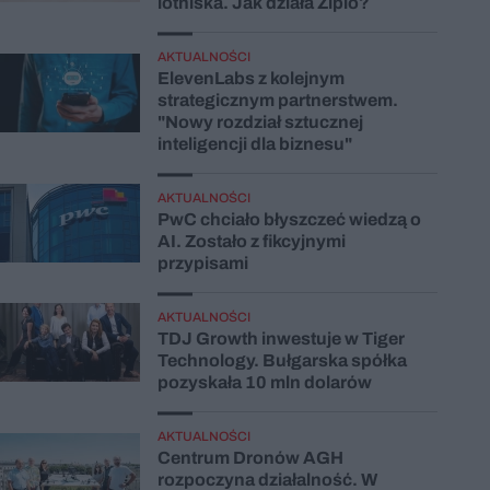
lotniska. Jak działa Ziplo?
AKTUALNOŚCI
ElevenLabs z kolejnym
strategicznym partnerstwem.
"Nowy rozdział sztucznej
inteligencji dla biznesu"
AKTUALNOŚCI
PwC chciało błyszczeć wiedzą o
AI. Zostało z fikcyjnymi
przypisami
AKTUALNOŚCI
TDJ Growth inwestuje w Tiger
Technology. Bułgarska spółka
pozyskała 10 mln dolarów
AKTUALNOŚCI
Centrum Dronów AGH
rozpoczyna działalność. W