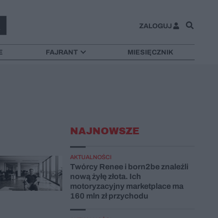
ZALOGUJ
E
FAJRANT
MIESIĘCZNIK
NAJNOWSZE
AKTUALNOŚCI
Twórcy Renee i born2be znaleźli
nową żyłę złota. Ich
motoryzacyjny marketplace ma
160 mln zł przychodu