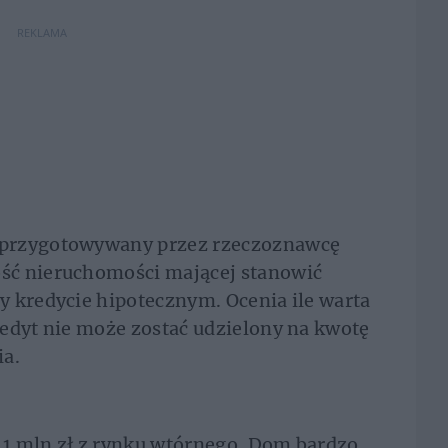
REKLAMA
 przygotowywany przez rzeczoznawcę
ść nieruchomości mającej stanowić
y kredycie hipotecznym. Ocenia ile warta
edyt nie może zostać udzielony na kwotę
ia.
1 mln zł z rynku wtórnego. Dom bardzo