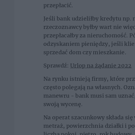
przepłacić.
Jeśli bank udzieliłby kredytu np. 
rzeczoznawcy byłby wart nie więce
przepłacałby za nieruchomość. P
odzyskaniem pieniędzy, jeśli klien
sprzedać dom czy mieszkanie.
Sprawdź:
Urlop na żądanie 2022
Na rynku istnieją firmy, które p
często polegają na własnych. Ozn
manewru - bank musi sam uznać, 
swoją wycenę.
Na operat szacunkowy składa się 
metraż, powierzchnia działki i 
liczba pokoi, piętro, rok budowy