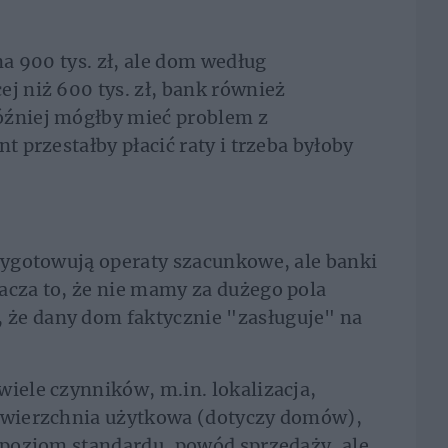
na 900 tys. zł, ale dom według
j niż 600 tys. zł, bank również
óźniej mógłby mieć problem z
t przestałby płacić raty i trzeba byłoby
rzygotowują operaty szacunkowe, ale banki
acza to, że nie mamy za dużego pola
że dany dom faktycznie "zasługuje" na
wiele czynników, m.in. lokalizacja,
powierzchnia użytkowa (dotyczy domów),
, poziom standardu, powód sprzedaży, ale