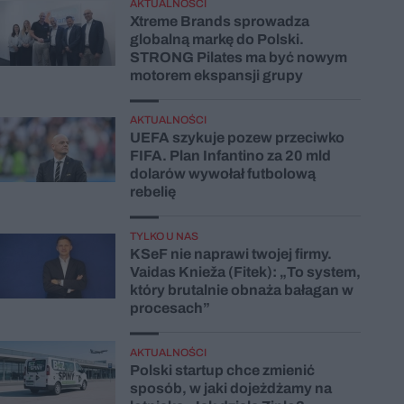
AKTUALNOŚCI
Xtreme Brands sprowadza
globalną markę do Polski.
STRONG Pilates ma być nowym
motorem ekspansji grupy
AKTUALNOŚCI
UEFA szykuje pozew przeciwko
FIFA. Plan Infantino za 20 mld
dolarów wywołał futbolową
rebelię
TYLKO U NAS
KSeF nie naprawi twojej firmy.
Vaidas Knieža (Fitek): „To system,
który brutalnie obnaża bałagan w
procesach”
AKTUALNOŚCI
Polski startup chce zmienić
sposób, w jaki dojeżdżamy na