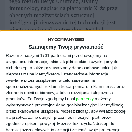
tego roku dr Derya Unutmaz, słynny
immunolog, napisał na platformie X, że przy
obecnych możliwościach sztucznej
inteligencji nieużywanie tej technologii jest
nieetyczne i nieakceptowalne. Post był
odpowiedzią na wyniki badań, jakie
opublikował amerykański kardiolog Eric Topol
Szanujemy Twoją prywatność
– wynika z nich, że dzięki AI detekcja
Razem z naszymi 1731 partnerami przechowujemy na
nowotworów piersi przyspieszyła o blisko 30
urządzeniu informacje, takie jak pliki cookie, i uzyskujemy do
proc., uniknięto również wyników fałszywie
nich dostęp, a także przetwarzamy dane osobowe, takie jak
dodatnich. To ogromny przeskok.
niepowtarzalne identyfikatory i standardowe informacje
wysyłane przez urządzenie, w celu zapewniania
Kolejny przykład. W styczniu tego roku
spersonalizowanych reklam i treści, pomiaru reklam i treści oraz
w prestiżowym czasopiśmie naukowym
zbierania opinii odbiorców, a także rozwijania i ulepszania
„Nature Medicine” opublikowano artykuł
produktów.
Za Twoją zgodą my i nasi
partnerzy
możemy
dotyczący wykrywania raka jajnika za pomocą
wykorzystywać precyzyjne dane geolokalizacyjne i identyfikację
przez skanowanie urządzeń. Możesz kliknąć, aby wyrazić zgodę
ultradźwięków sterowanych sztuczną
na przetwarzanie danych przez nas i naszych partnerów
inteligencją. Z materiału wynika, że
zgodnie z opisem powyżej. Możesz też uzyskać dostęp do
dokładność diagnostyczna algorytmów AI
bardziej szczegółowych informacji i zmienić swoje preferencje