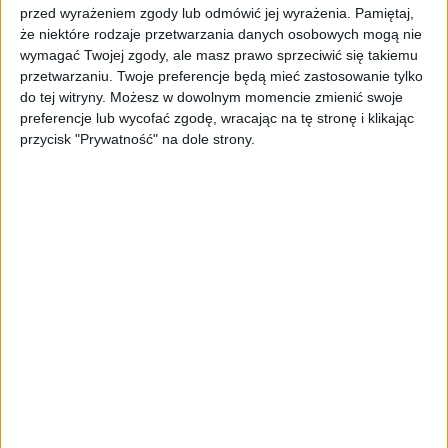
wynosi aż 86 proc., prześciga tym samym
przed wyrażeniem zgody lub odmówić jej wyrażenia.
Pamiętaj,
zarówno onkologów, jak i pozostałych
że niektóre rodzaje przetwarzania danych osobowych mogą nie
lekarzy. – Dzięki tak otrzymywanym danym
wymagać Twojej zgody, ale masz prawo sprzeciwić się takiemu
za pomocą sztucznej inteligencji będziemy
przetwarzaniu. Twoje preferencje będą mieć zastosowanie tylko
do tej witryny. Możesz w dowolnym momencie zmienić swoje
mogli w przyszłości dobrać odpowiedniejszy
preferencje lub wycofać zgodę, wracając na tę stronę i klikając
rodzaj leczenia dla pacjenta, prognozować
przycisk "Prywatność" na dole strony.
przeżycie czy ryzyko nawrotu choroby –
komentuje prof. Artur Czekierdowski,
współautor artykułu, cytowany przez portal
onkonet.pl.
Z uwagi na dynamikę rozwoju technologii AI
wydaje się, że kolejne przeskoki dopiero przed
nami, czy jednak sztuczna inteligencja może
sprawić, że rak będzie niemal w całkowitym
stopniu uleczalny?
Porażki i fałszywe