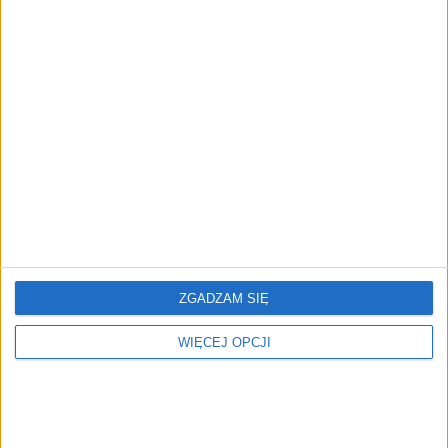
REKLAMA
ZOBACZ RÓWNIEŻ
ZGADZAM SIĘ
WIĘCEJ OPCJI
Czas cyborgów. Polacy
Cyberbezpieczeństwo
otwarci na technologiczne
przestało być domeną