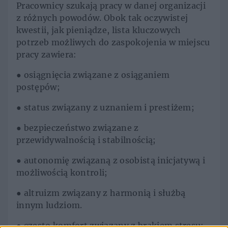
Pracownicy szukają pracy w danej organizacji
z różnych powodów. Obok tak oczywistej
kwestii, jak pieniądze, lista kluczowych
potrzeb możliwych do zaspokojenia w miejscu
pracy zawiera:
●
osiągnięcia związane z osiąganiem
postępów;
●
status związany z uznaniem i prestiżem;
●
bezpieczeństwo związane z
przewidywalnością i stabilnością;
●
autonomię związaną z osobistą inicjatywą i
możliwością kontroli;
●
altruizm związany z harmonią i służbą
innym ludziom.
●
często komfort związany z brakiem stresu;