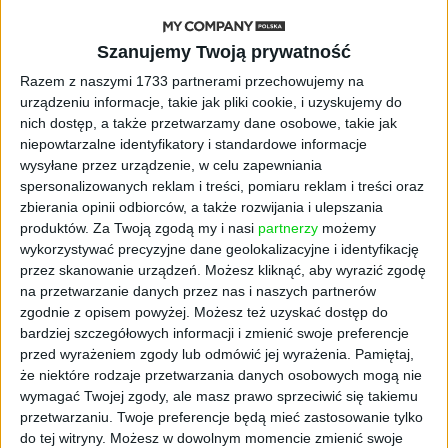
Rekrutacja i selekcja są pierwszymi etapami,
Szanujemy Twoją prywatność
kiedy sprawdzane jest dopasowanie człowieka
Razem z naszymi 1733 partnerami przechowujemy na
do środowiska pracy. Jeżeli przyjmiemy, że w
urządzeniu informacje, takie jak pliki cookie, i uzyskujemy do
czasie rekrutacji jest kilku kandydatów,
nich dostęp, a także przetwarzamy dane osobowe, takie jak
którzy posiadają wymagane kompetencje,
niepowtarzalne identyfikatory i standardowe informacje
zazwyczaj sukces podczas rekrutacji odnosi
wysyłane przez urządzenie, w celu zapewniania
kandydat, który podziela te same wartości i
spersonalizowanych reklam i treści, pomiaru reklam i treści oraz
odznacza się podobnymi cechami osobowości,
zbierania opinii odbiorców, a także rozwijania i ulepszania
zainteresowaniami czy postawami co
produktów.
Za Twoją zgodą my i nasi
partnerzy
możemy
wykorzystywać precyzyjne dane geolokalizacyjne i identyfikację
pracownicy już w tej firmie zatrudnieni
przez skanowanie urządzeń. Możesz kliknąć, aby wyrazić zgodę
(występuje zbieżność kandydata z tym co
na przetwarzanie danych przez nas i naszych partnerów
reprezentuje dane przedsiębiorstwo).
zgodnie z opisem powyżej. Możesz też uzyskać dostęp do
bardziej szczegółowych informacji i zmienić swoje preferencje
Kluczowy wpływ na proces selekcji mają
przed wyrażeniem zgody lub odmówić jej wyrażenia.
Pamiętaj,
pracownicy dotychczas zatrudnieni w
że niektóre rodzaje przetwarzania danych osobowych mogą nie
organizacji. Wybierają oni kandydatów, którzy
wymagać Twojej zgody, ale masz prawo sprzeciwić się takiemu
mają podobne do nich spojrzenie na
przetwarzaniu. Twoje preferencje będą mieć zastosowanie tylko
rzeczywistość.
do tej witryny. Możesz w dowolnym momencie zmienić swoje