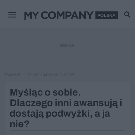
Menu główne
REKLAMA
FAJRANT
OPINIE
MYŚLĄC O SOBIE
Myśląc o sobie.
Dlaczego inni awansują i
dostają podwyżki, a ja
nie?