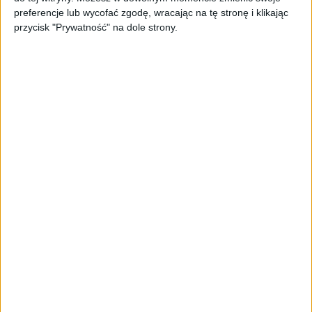
sprzedażowej w pięć minut. Rusza
preferencje lub wycofać zgodę, wracając na tę stronę i klikając
PAGEnza – polski kreator landing
przycisk "Prywatność" na dole strony.
page’y oparty na AI
AKTUALNOŚCI
Spójna komunikacja po zakupie i
oferta dla biznesu – jak okiełznać
chaos w e-commerce?
STARTUPY
Widzą tajne tunele i korozję przez
beton. Muotech stworzył
kosmiczne RTG, które nie
potrzebuje prądu
AKTUALNOŚCI
AI zamiast Google? Już niedługo
boty będą decydować, gdzie
zrobisz zakupy
AKTUALNOŚCI