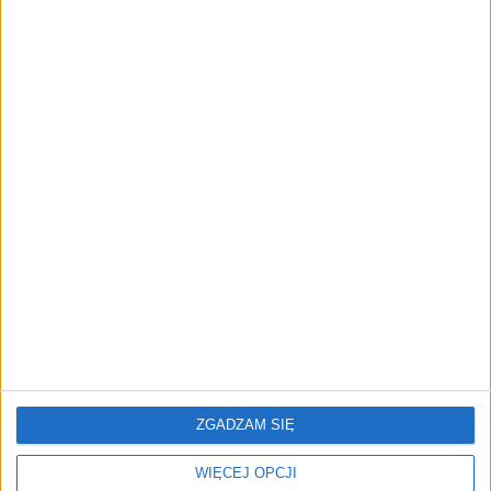
Prawie 62 mld zł na inwestycje
przedsiębiorstw z leasingiem
NOWE TECHNOLOGIE
Rynek aplikacji fitness zapomniał o
trenerach. Polski startup
TrainMaster.pro buduje dla nich
cyfrowe zaplecze do prowadzenia
biznesu
REKLAMA
ZGADZAM SIĘ
WIĘCEJ OPCJI