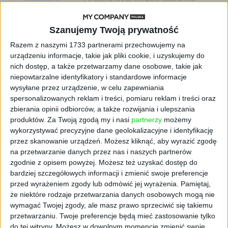
istnieją w naturze. 16 z nich zaczęło
się namnażać
Szanujemy Twoją prywatność
AKTUALNOŚCI
Razem z naszymi 1733 partnerami przechowujemy na
ByteDance idzie po AI numer
urządzeniu informacje, takie jak pliki cookie, i uzyskujemy do
jeden. Właściciel TikToka trenuje
nich dostęp, a także przetwarzamy dane osobowe, takie jak
model o nawet 10 bln parametrów
niepowtarzalne identyfikatory i standardowe informacje
wysyłane przez urządzenie, w celu zapewniania
spersonalizowanych reklam i treści, pomiaru reklam i treści oraz
AKTUALNOŚCI
zbierania opinii odbiorców, a także rozwijania i ulepszania
„Nie rób tego!”. Co dziesiąty polski
przedsiębiorca szczerze odradza
produktów.
Za Twoją zgodą my i nasi
partnerzy
możemy
pójście na swoje
wykorzystywać precyzyjne dane geolokalizacyjne i identyfikację
przez skanowanie urządzeń. Możesz kliknąć, aby wyrazić zgodę
na przetwarzanie danych przez nas i naszych partnerów
AKTUALNOŚCI
zgodnie z opisem powyżej. Możesz też uzyskać dostęp do
Klaavi, czyli wyjątkowa klawiatura
bardziej szczegółowych informacji i zmienić swoje preferencje
ekranowa. Nowy projekt byłego
przed wyrażeniem zgody lub odmówić jej wyrażenia.
Pamiętaj,
wiceministra
że niektóre rodzaje przetwarzania danych osobowych mogą nie
wymagać Twojej zgody, ale masz prawo sprzeciwić się takiemu
STARTUPY
przetwarzaniu. Twoje preferencje będą mieć zastosowanie tylko
Od pomysłu do gotowej strony
do tej witryny. Możesz w dowolnym momencie zmienić swoje