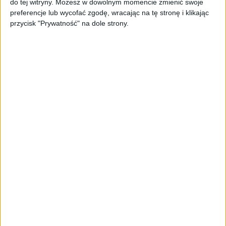
sprzedażowej w pięć minut. Rusza
do tej witryny. Możesz w dowolnym momencie zmienić swoje
PAGEnza – polski kreator landing
preferencje lub wycofać zgodę, wracając na tę stronę i klikając
page’y oparty na AI
przycisk "Prywatność" na dole strony.
AKTUALNOŚCI
Spójna komunikacja po zakupie i
oferta dla biznesu – jak okiełznać
chaos w e-commerce?
STARTUPY
Widzą tajne tunele i korozję przez
beton. Muotech stworzył
kosmiczne RTG, które nie
potrzebuje prądu
AKTUALNOŚCI
AI zamiast Google? Już niedługo
boty będą decydować, gdzie
zrobisz zakupy
AKTUALNOŚCI