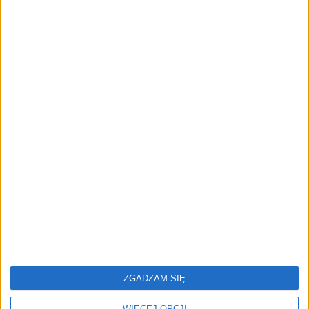
Prawie 62 mld zł na inwestycje
przedsiębiorstw z leasingiem
NOWE TECHNOLOGIE
Rynek aplikacji fitness zapomniał o
trenerach. Polski startup
TrainMaster.pro buduje dla nich
cyfrowe zaplecze do prowadzenia
biznesu
REKLAMA
ZGADZAM SIĘ
WIĘCEJ OPCJI