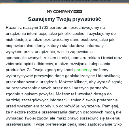
istnieją w naturze. 16 z nich zaczęło
się namnażać
Szanujemy Twoją prywatność
AKTUALNOŚCI
Razem z naszymi 1733 partnerami przechowujemy na
ByteDance idzie po AI numer
urządzeniu informacje, takie jak pliki cookie, i uzyskujemy do
jeden. Właściciel TikToka trenuje
nich dostęp, a także przetwarzamy dane osobowe, takie jak
model o nawet 10 bln parametrów
niepowtarzalne identyfikatory i standardowe informacje
wysyłane przez urządzenie, w celu zapewniania
AKTUALNOŚCI
spersonalizowanych reklam i treści, pomiaru reklam i treści oraz
„Nie rób tego!”. Co dziesiąty polski
zbierania opinii odbiorców, a także rozwijania i ulepszania
przedsiębiorca szczerze odradza
produktów.
Za Twoją zgodą my i nasi
partnerzy
możemy
pójście na swoje
wykorzystywać precyzyjne dane geolokalizacyjne i identyfikację
przez skanowanie urządzeń. Możesz kliknąć, aby wyrazić zgodę
AKTUALNOŚCI
na przetwarzanie danych przez nas i naszych partnerów
Klaavi, czyli wyjątkowa klawiatura
zgodnie z opisem powyżej. Możesz też uzyskać dostęp do
ekranowa. Nowy projekt byłego
bardziej szczegółowych informacji i zmienić swoje preferencje
wiceministra
przed wyrażeniem zgody lub odmówić jej wyrażenia.
Pamiętaj,
że niektóre rodzaje przetwarzania danych osobowych mogą nie
wymagać Twojej zgody, ale masz prawo sprzeciwić się takiemu
STARTUPY
przetwarzaniu. Twoje preferencje będą mieć zastosowanie tylko
Od pomysłu do gotowej strony