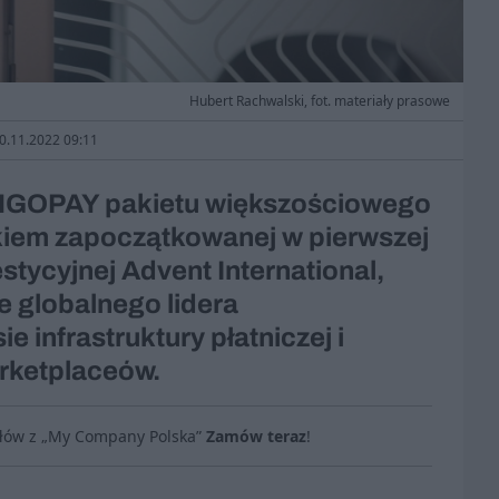
Hubert Rachwalski, fot. materiały prasowe
30.11.2022 09:11
ANGOPAY pakietu większościowego
kiem zapoczątkowanej w pierwszej
stycyjnej Advent International,
e globalnego lidera
 infrastruktury płatniczej i
arketplaceów.
ułów z „My Company Polska”
Zamów teraz
!