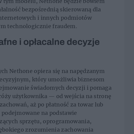
 w tym modelu, Nethone będzie bowiem
łalność bezpośrednią skierowaną dla
internetowych i innych podmiotów
m technologicznie fraudem.
afne i opłacalne decyzje
ych Nethone opiera się na napędzanym
ecyzyjnym, który umożliwia biznesom
ejmowanie świadomych decyzji i pomaga
róży użytkownika — od wejścia na stronę
 zachowań, aż po płatność za towar lub
są podejmowane na podstawie
zących sprzętu, oprogramowania,
głębokiego zrozumienia zachowania