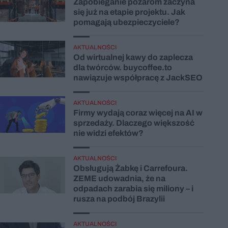
Zapobieganie pożarom zaczyna
się już na etapie projektu. Jak
pomagają ubezpieczyciele?
AKTUALNOŚCI
Od wirtualnej kawy do zaplecza
dla twórców. buycoffee.to
nawiązuje współpracę z JackSEO
AKTUALNOŚCI
Firmy wydają coraz więcej na AI w
sprzedaży. Dlaczego większość
nie widzi efektów?
AKTUALNOŚCI
Obsługują Żabkę i Carrefoura.
ZEME udowadnia, że na
odpadach zarabia się miliony – i
rusza na podbój Brazylii
AKTUALNOŚCI