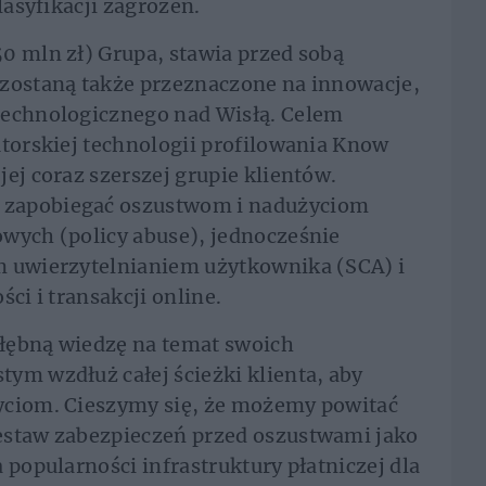
lasyfikacji zagrożeń.
0 mln zł) Grupa, stawia przed sobą
 zostaną także przeznaczone na innowacje,
technologicznego nad Wisłą. Celem
utorskiej technologii profilowania Know
ej coraz szerszej grupie klientów.
 zapobiegać oszustwom i nadużyciom
owych (policy abuse), jednocześnie
m uwierzytelnianiem użytkownika (SCA) i
ci i transakcji online.
łębną wiedzę na temat swoich
ym wzdłuż całej ścieżki klienta, aby
yciom. Cieszymy się, że możemy powitać
estaw zabezpieczeń przed oszustwami jako
 popularności infrastruktury płatniczej dla