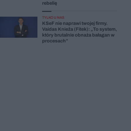
rebelię
TYLKO U NAS
KSeF nie naprawi twojej firmy.
Vaidas Knieža (Fitek): „To system,
który brutalnie obnaża bałagan w
procesach”