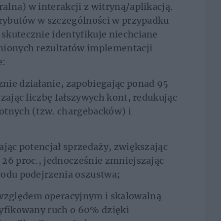
lna) w interakcji z witryną/aplikacją.
atrybutów w szczególności w przypadku
skutecznie identyfikuje niechciane
nionych rezultatów implementacji
e:
nie działanie, zapobiegając ponad 95
zając liczbę fałszywych kont, redukując
otnych (tzw. chargebacków) i
ając potencjał sprzedaży, zwiększając
26 proc., jednocześnie zmniejszając
wodu podejrzenia oszustwa;
względem operacyjnym i skalowalną
ryfikowany ruch o 60% dzięki