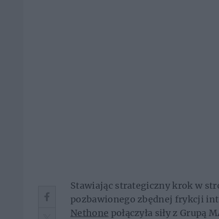
Stawiając strategiczny krok w str
pozbawionego zbędnej frykcji in
Nethone
połączyła siły z Grupą 