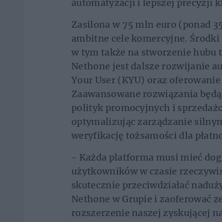
automatyzacji i lepszej precyzji k
Zasilona w 75 mln euro (ponad 35
ambitne cele komercyjne. Środki
w tym także na stworzenie hubu 
Nethone jest dalsze rozwijanie a
Your User (KYU) oraz oferowanie j
Zaawansowane rozwiązania będą
polityk promocyjnych i sprzedaż
optymalizując zarządzanie silny
weryfikację tożsamości dla płatnoś
- Każda platforma musi mieć dog
użytkowników w czasie rzeczywist
skutecznie przeciwdziałać naduż
Nethone w Grupie i zaoferować z
rozszerzenie naszej zyskującej na