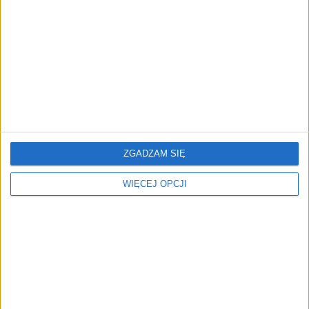
Możemy być jednym
Lotniska przyszłości
z europejskich liderów
ZGADZAM SIĘ
WIĘCEJ OPCJI
Nadchodzi Pendolino 2.0.
Wielka zmiana w CPK.
Avelia rozwinie prędkość
„Odchodzimy od
nawet 300 km/h
Baranowa” – mówi prezes
Filip Czernicki