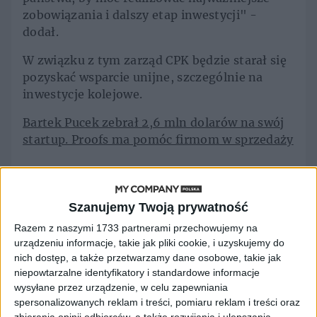
zobowiązania i dalszy etap inwestycji" -
dodał.
W związku z tym zarząd CPK będzie starał się
pozyskać wsparcie unijne, szczególnie na
inwestycje kolejowe.
Bartek Pucek zebrał 2,6 mln dolarów na swój
startup. Proofs ma pomóc firmom w sprzedaży
Rozwój kolei w ramach
CPK niczym program
Szanujemy Twoją prywatność
Razem z naszymi 1733 partnerami przechowujemy na
kosmiczny
urządzeniu informacje, takie jak pliki cookie, i uzyskujemy do
nich dostęp, a także przetwarzamy dane osobowe, takie jak
niepowtarzalne identyfikatory i standardowe informacje
Inwestycje kolejowe CPK to łącznie prawie
wysyłane przez urządzenie, w celu zapewniania
2000 km nowych linii, które mają powstać do
spersonalizowanych reklam i treści, pomiaru reklam i treści oraz
końca 2034 r. Dla ponad 1300 km z nich prace
zbierania opinii odbiorców, a także rozwijania i ulepszania