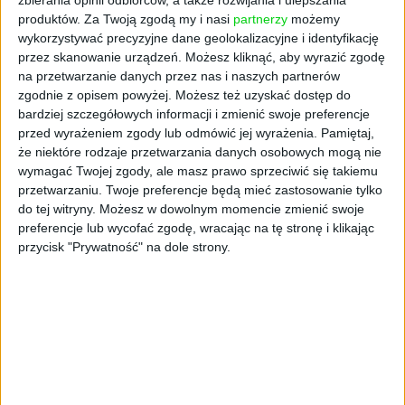
przygotowawcze już trwają. Pierwsze roboty
produktów.
Za Twoją zgodą my i nasi
partnerzy
możemy
budowlane mają się rozpocząć już w 2023 r. Na
wykorzystywać precyzyjne dane geolokalizacyjne i identyfikację
Program Kolejowy CPK składa się w sumie 12
przez skanowanie urządzeń. Możesz kliknąć, aby wyrazić zgodę
tras kolejowych, w tym 10 tzw. szprych
na przetwarzanie danych przez nas i naszych partnerów
zgodnie z opisem powyżej. Możesz też uzyskać dostęp do
prowadzących z różnych regionów Polski do
bardziej szczegółowych informacji i zmienić swoje preferencje
Warszawy i CPK. Łącznie to 30 zadań
przed wyrażeniem zgody lub odmówić jej wyrażenia.
Pamiętaj,
inwestycyjnych i 1981 km nowych linii
że niektóre rodzaje przetwarzania danych osobowych mogą nie
kolejowych, których inwestorem jest
wymagać Twojej zgody, ale masz prawo sprzeciwić się takiemu
Centralny Port Komunikacyjny. Całość
przetwarzaniu. Twoje preferencje będą mieć zastosowanie tylko
programu zostanie zrealizowana w latach
do tej witryny. Możesz w dowolnym momencie zmienić swoje
2020-2034 - czytamy na stronie CPK. Nic
preferencje lub wycofać zgodę, wracając na tę stronę i klikając
przycisk "Prywatność" na dole strony.
dziwnego, że takie deklaracje rozbudziły w
Polakach nadzieję na diametralną zmianę i
częściowe złagodzenie problemów z
wykluczeniem komunikacyjnym.
Wyniki sieciowej prognozy ruchu wskazują, że
realizacja CPK i inwestycji Programu
Kolejowego CPK pozwoli na zwiększenie