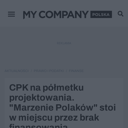
Menu główne
REKLAMA
AKTUALNOŚCI
PRAWO I PODATKI
FINANSE
CPK na półmetku
projektowania.
"Marzenie Polaków" stoi
w miejscu przez brak
finansowania