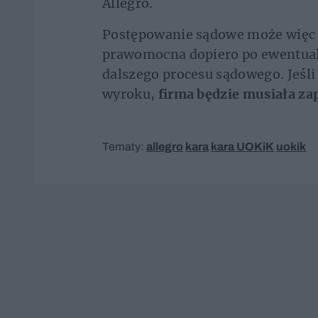
Allegro.
Postępowanie sądowe może więc je
prawomocna dopiero po ewentual
dalszego procesu sądowego. Jeśli 
wyroku,
firma będzie musiała zap
Tematy:
allegro
kara
kara UOKiK
uokik