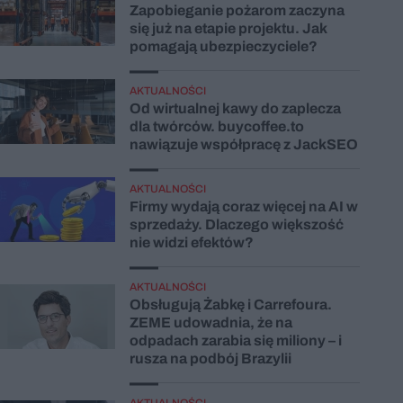
Zapobieganie pożarom zaczyna
się już na etapie projektu. Jak
pomagają ubezpieczyciele?
AKTUALNOŚCI
Od wirtualnej kawy do zaplecza
dla twórców. buycoffee.to
nawiązuje współpracę z JackSEO
AKTUALNOŚCI
Firmy wydają coraz więcej na AI w
sprzedaży. Dlaczego większość
nie widzi efektów?
AKTUALNOŚCI
Obsługują Żabkę i Carrefoura.
ZEME udowadnia, że na
odpadach zarabia się miliony – i
rusza na podbój Brazylii
AKTUALNOŚCI