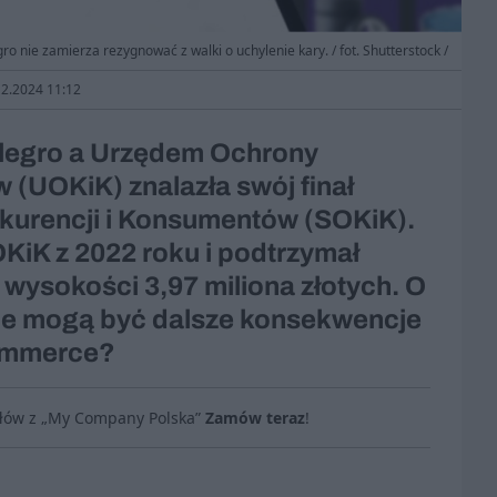
gro nie zamierza rezygnować z walki o uchylenie kary. / fot. Shutterstock /
12.2024 11:12
legro a Urzędem Ochrony
 (UOKiK) znalazła swój finał
urencji i Konsumentów (SOKiK).
KiK z 2022 roku i podtrzymał
 wysokości 3,97 miliona złotych. O
akie mogą być dalsze konsekwencje
commerce?
ułów z „My Company Polska”
Zamów teraz
!