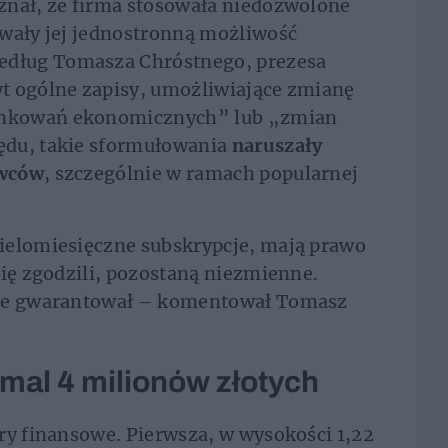
znał, że firma stosowała niedozwolone
awały jej jednostronną możliwość
dług Tomasza Chróstnego, prezesa
t ogólne zapisy, umożliwiające zmianę
unkowań ekonomicznych” lub „zmian
ędu, takie sformułowania
naruszały
awców
, szczególnie w ramach popularnej
ielomiesięczne subskrypcje, mają prawo
się zgodzili, pozostaną niezmienne.
nie gwarantował – komentował Tomasz
mal 4 milionów złotych
ry finansowe. Pierwsza, w wysokości 1,22