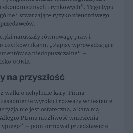
 ekonomicznych i rynkowych”. Tego typu
ogólne i stwarzające ryzyko
nieuczciwego
sprzedawców.
aktyki naruszały równowagę praw i
go użytkownikami. „Zapisy wprowadzające
sumentów są niedopuszczalne” –
wisko UOKiK.
ny na przyszłość
z walki o uchylenie kary. Firma
uzasadnienie wyroku i rozważy wniesienie
ecyzja nie jest ostateczna, a kara nią
Allegro PL ma możliwość wniesienia
acyjnego” – poinformował przedstawiciel